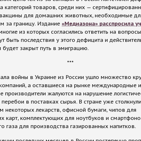
 категорий товаров, среди них — сертифицированн
вакцины для домашних животных, необходимые дл
м за границу. Издание
«Медиазона» расспросила у
емногие из которых согласились ответить на вопросы,
ут быть последствия у этого дефицита и действител
будет закрыт путь в эмиграцию.
***
ала войны в Украине из России ушло множество кр
компаний, а оставшиеся на рынке международные 
е производители жалуются на нарушение логистиче
 перебои в поставках сырья. В стране уже столкнули
 некоторых лекарств, офисной бумаги, чипов для
х карт, комплектующих для ноутбуков и смартфоно
го газа для производства газированных напитков.
жении последних месяцев в России постепенно про