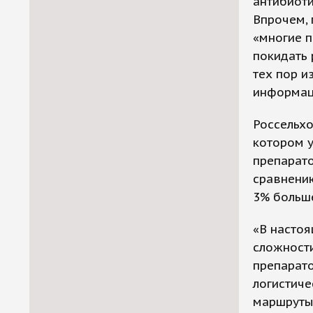
антибиоти
Впрочем, 
«многие п
покидать 
тех пор и
информаци
Россельхо
котором 
препарато
сравнени
3% больш
«В насто
сложност
препарат
логистиче
маршруты