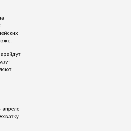
на
х
пейских
тоже.
перейдут
удут
вляют
в апреле
ехватку