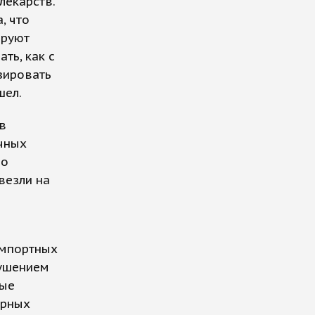
лекарств.
, что
ируют
ть, как с
зировать
шел.
в
чных
по
везли на
импортных
рушением
ные
арных