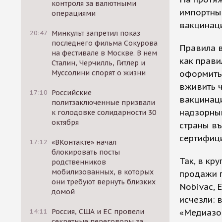
контроля за валютными
импортные
операциями
вакцинаци
20:47
Минкульт запретил показ
последнего фильма Сокурова
Правила в
на фестивале в Москве. В нем
как прави
Сталин, Черчилль, Гитлер и
оформить
Муссолини спорят о жизни
вживить ч
17:10
Российские
вакцинаци
политзаключенные призвали
надзорны
к голодовке солидарности 30
октября
страны въ
сертифици
17:12
«ВКонтакте» начал
блокировать посты
Так, в кр
родственников
мобилизованных, в которых
продажи 
они требуют вернуть близких
Nobivac, 
домой
исчезли: 
«Медиазо
14:11
Россия, США и ЕС провели
секретные переговоры за