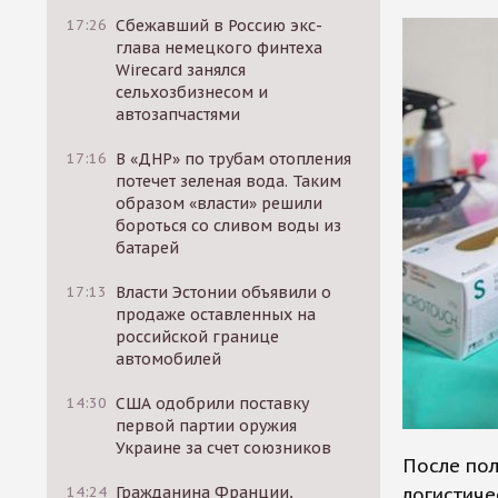
17:26
Сбежавший в Россию экс-
глава немецкого финтеха
Wirecard занялся
сельхозбизнесом и
автозапчастями
17:16
В «ДНР» по трубам отопления
потечет зеленая вода. Таким
образом «власти» решили
бороться со сливом воды из
батарей
17:13
Власти Эстонии объявили о
продаже оставленных на
российской границе
автомобилей
14:30
США одобрили поставку
первой партии оружия
Украине за счет союзников
После по
логистиче
14:24
Гражданина Франции,