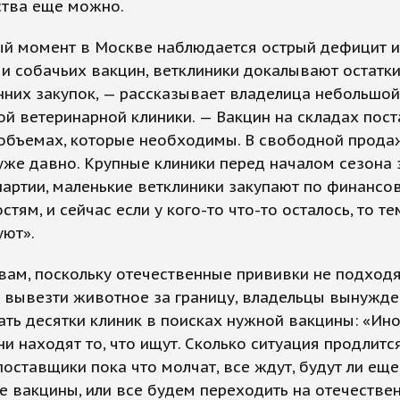
ства еще можно.
ый момент в Москве наблюдается острый дефицит 
и собачьих вакцин, ветклиники докалывают остатки
них закупок, — рассказывает владелица небольшой
й ветеринарной клиники. — Вакцин на складах пос
 объемах, которые необходимы. В свободной прода
уже давно. Крупные клиники перед началом сезона
артии, маленькие ветклиники закупают по финанс
тям, и сейчас если у кого-то что-то осталось, то те
уют».
вам, поскольку отечественные прививки не подходят
т вывезти животное за границу, владельцы вынужд
ть десятки клиник в поисках нужной вакцины: «Ин
они находят то, что ищут. Сколько ситуация продлитс
 поставщики пока что молчат, все ждут, будут ли еще
 вакцины, или все будем переходить на отечестве