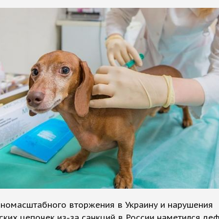
лномасштабного вторжения в Украину и нарушения
ских цепочек из-за санкций в России наметился де