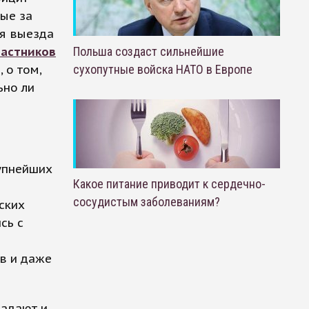
ые за
я выезда
частников
Польша создаст сильнейшие
 о том,
сухопутные войска НАТО в Европе
ьно ли
упнейших
Какое питание приводит к сердечно-
и
сосудистым заболеваниям?
ских
сь с
в и даже
падают и