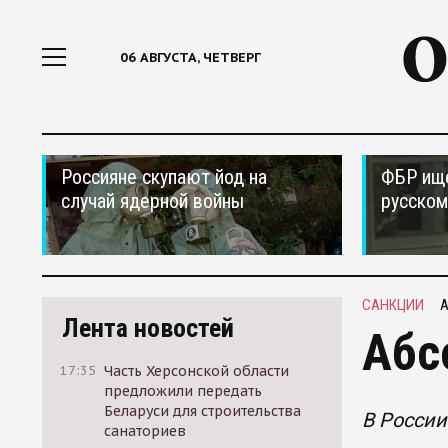
06 АВГУСТА, ЧЕТВЕРГ
Россияне скупают йод на
ФБР ищ
случай ядерной войны
русском
САНКЦИИ
А
Лента новостей
Абс
17:35
Часть Херсонской области
предложили передать
Беларуси для строительства
В России
санаториев