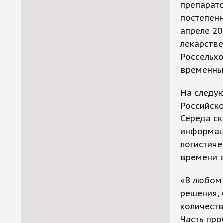
препарато
постепенн
апреле 20
лекарств
Россельхо
временны
На следую
Российск
Середа ск
информаци
логистиче
времени в
«В любом 
решения, 
количеств
Часть про