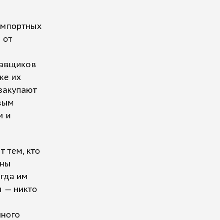
импортных
 от
тавщиков
же их
 закупают
овым
м и
 тем, кто
ены
огда им
я — никто
нного