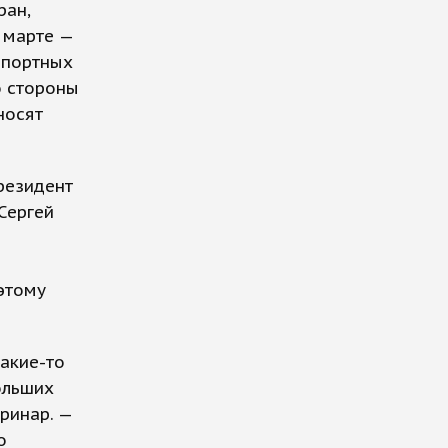
ран,
 марте —
импортных
о стороны
носят
резидент
Сергей
этому
какие-то
ольших
ринар. —
о