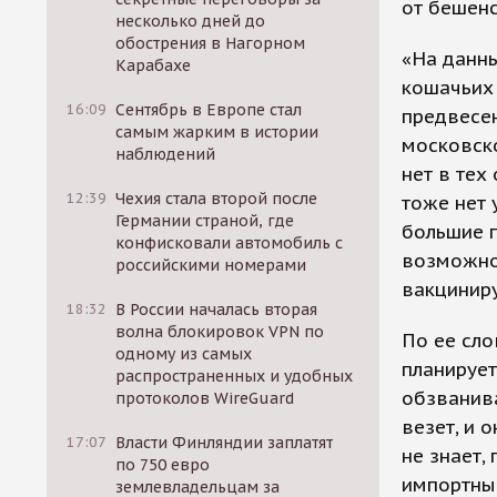
от бешен
несколько дней до
обострения в Нагорном
«На данн
Карабахе
кошачьих 
16:09
Сентябрь в Европе стал
предвесен
самым жарким в истории
московско
наблюдений
нет в тех
12:39
Чехия стала второй после
тоже нет 
Германии страной, где
большие п
конфисковали автомобиль с
возможнос
российскими номерами
вакцинир
18:32
В России началась вторая
волна блокировок VPN по
По ее сло
одному из самых
планируе
распространенных и удобных
обзванива
протоколов WireGuard
везет, и 
17:07
Власти Финляндии заплатят
не знает,
по 750 евро
импортные
землевладельцам за