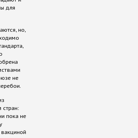
ны для
ются, но,
бходимо
андарта,
о
добрена
мствами
оюзе не
перебои.
из
 стран:
ни пока не
у
 вакциной