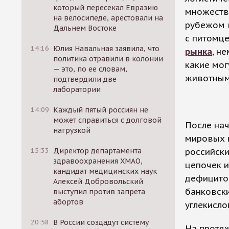
который пересекал Евразию
множества
на велосипеде, арестовали на
рубежом 
Дальнем Востоке
с питомце
14:16
Юлия Навальная заявила, что
рынка
, н
политика отравили в колонии
какие мог
— это, по ее словам,
животным 
подтвердили две
лаборатории
14:09
Каждый пятый россиян не
может справиться с долговой
После нач
нагрузкой
мировых 
российски
15:33
Директор департамента
здравоохранения ХМАО,
цепочек и
кандидат медицинских наук
дефицитом
Алексей Добровольский
банковски
выступил против запрета
абортов
углекисло
20:58
В России создадут систему
На протя