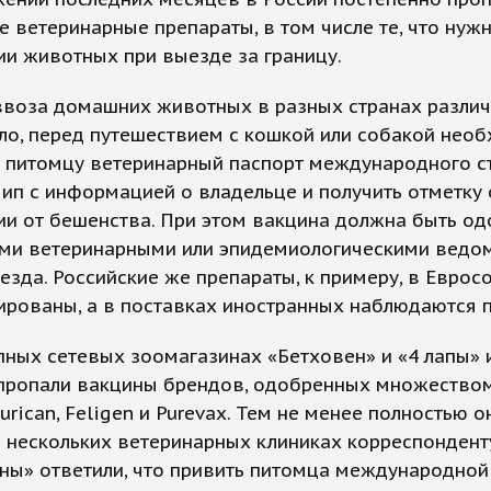
 ветеринарные препараты, в том числе те, что нуж
и животных при выезде за границу.
воза домашних животных в разных странах различа
ло, перед путешествием с кошкой или собакой нео
 питомцу ветеринарный паспорт международного ст
ип с информацией о владельце и получить отметку 
и от бешенства. При этом вакцина должна быть о
ми ветеринарными или эпидемиологическими ведо
езда. Российские же препараты, к примеру, в Еврос
рованы, а в поставках иностранных наблюдаются 
упных сетевых зоомагазинах «Бетховен» и «4 лапы» 
пропали вакцины брендов, одобренных множеством
Eurican, Feligen и Purevax. Тем не менее полностью о
в нескольких ветеринарных клиниках корреспондент
ны» ответили, что привить питомца международной