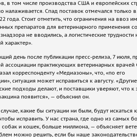
в, в том числе производства США и европейских ст
о налаживается. Спад поставок отмечался только в
22 года. Стоит отметить, что ограничения на ввоз 
енных препаратов для ветеринарного применения с
знадзора не вводились, а логистические трудности 
й характер».
щий день после публикации пресс-релиза, 7 июля, п
ой ассоциации практикующих ветеринарных врачей 
азал корреспонденту «Медиазоны», что, «по его
и», ситуация может исправиться к августу. «Другие
ские подходы делают, и поставщики уверяют, что к 
акцина появится», — объяснил он.
случае, какие бы ситуации ни были, будут искаться 
чтобы исправить. У нас страна, где одно из самых б
 собак и кошек, больше миллиона, — объясняет вете
блем можно решить, если бы наше законодательств