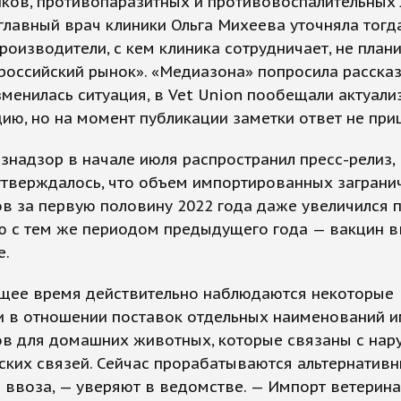
ков, противопаразитных и противовоспалительных 
главный врач клиники Ольга Михеева уточняла тогда
роизводители, с кем клиника сотрудничает, не план
российский рынок». «Медиазона» попросила рассказа
зменилась ситуация, в Vet Union пообещали актуали
ю, но на момент публикации заметки ответ не при
знадзор в начале июля распространил пресс-релиз, 
утверждалось, что объем импортированных заграни
в за первую половину 2022 года даже увеличился 
ю с тем же периодом предыдущего года — вакцин в
е.
ящее время действительно наблюдаются некоторые
и в отношении поставок отдельных наименований 
ов для домашних животных, которые связаны с на
ских связей. Сейчас прорабатываются альтернатив
 ввоза, — уверяют в ведомстве. — Импорт ветерин