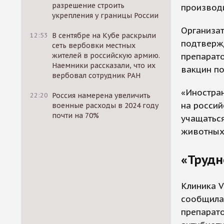
разрешение строить
производи
укрепления у границы России
Организа
12:53
В сентябре на Кубе раскрыли
подтверж
сеть вербовки местных
препарато
жителей в российскую армию.
Наемники рассказали, что их
вакцин по
вербовал сотрудник РАН
«Иностран
22:20
Россия намерена увеличить
на россий
военные расходы в 2024 году
почти на 70%
учащаться
животных
«Трудн
Клиника V
сообщила
препарато