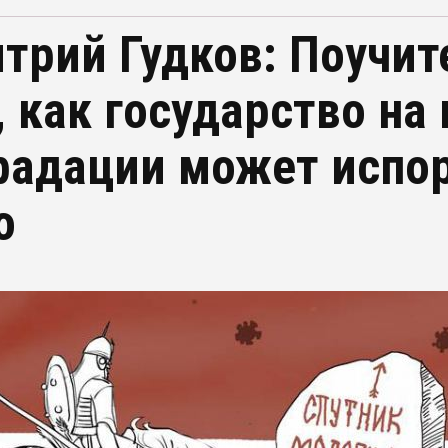
трий Гудков: Поучит
, как государство на
радации может испо
о