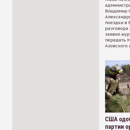
администр
Владимир С
Александр
поездки в 
разговора 
заявил жур
передать М
Азовского 
США одоб
партии о