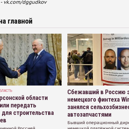
- vk.com/dggudkov
на главной
БЛАСТЬ
Сбежавший в Россию э
рсонской области
немецкого финтеха Wi
или передать
занялся сельхозбизне
 для строительства
автозапчастями
иев
Бывший операционный дир
аченной Россией
немецкой платёжной систем