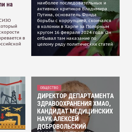
наиболее последовательных и
ли на
активных критиков Владимира
Путина, основатель Фонда
 СИЗО
борьбы с коррупцией, скончался
 который
в колонии в Харпе за Полярным
скорости
кругом 16 февраля 2024 года. Он
зревается в
отбывал там наказание по
оссийской
целому ряду политических статей
ОБЩЕСТВО
ДИРЕКТОР ДЕПАРТАМЕНТА
ЗДРАВООХРАНЕНИЯ ХМАО,
КАНДИДАТ МЕДИЦИНСКИХ
НАУК АЛЕКСЕЙ
ДОБРОВОЛЬСКИЙ