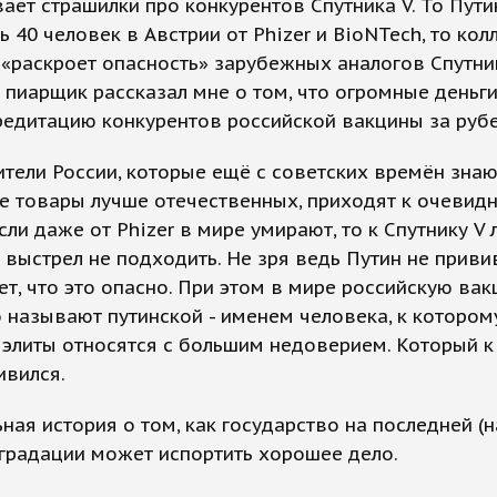
ает страшилки про конкурентов Спутника V. То Пути
ь 40 человек в Австрии от Phizer и BioNTech, то ко
«раскроет опасность» зарубежных аналогов Спутни
пиарщик рассказал мне о том, что огромные деньги
редитацию конкурентов российской вакцины за руб
ители России, которые ещё с советских времён знаю
е товары лучше отечественных, приходят к очевид
сли даже от Phizer в мире умирают, то к Спутнику V 
выстрел не подходить. Не зря ведь Путин не приви
ет, что это опасно. При этом в мире российскую вак
называют путинской - именем человека, к котором
элиты относятся с большим недоверием. Который к
ивился.
ная история о том, как государство на последней (
градации может испортить хорошее дело.