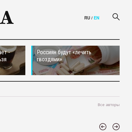
RU
/
EN
ет -
Россиян будут «лечить
ьзя
гвоздями»
Все авторы