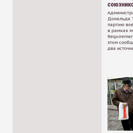
союзник
Администр
Дональда 
партию во
в рамках м
Requirement
этом сообщ
два источн