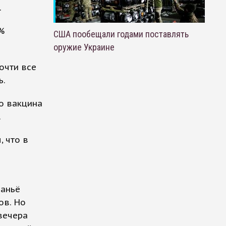
.
%
США пообещали годами поставлять
оружие Украине
очти все
ь.
то вакцина
.
, что в
раньё
ов. Но
 вечера