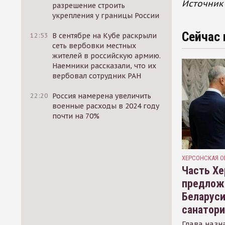
Источник 
разрешение строить
укрепления у границы России
Сейчас 
12:53
В сентябре на Кубе раскрыли
сеть вербовки местных
жителей в российскую армию.
Наемники рассказали, что их
вербовал сотрудник РАН
22:20
Россия намерена увеличить
военные расходы в 2024 году
почти на 70%
ХЕРСОНСКАЯ О
Часть Хе
предлож
Беларуси
санатор
Глава назн