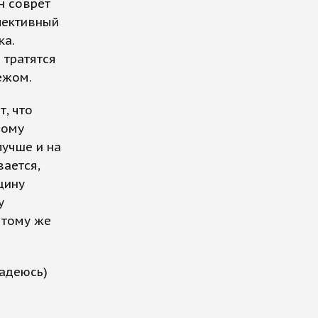
н соврёт
ллективный
ка.
 тратятся
ежом.
т, что
ному
лучше и на
вается,
цину
у
 тому же
надеюсь)