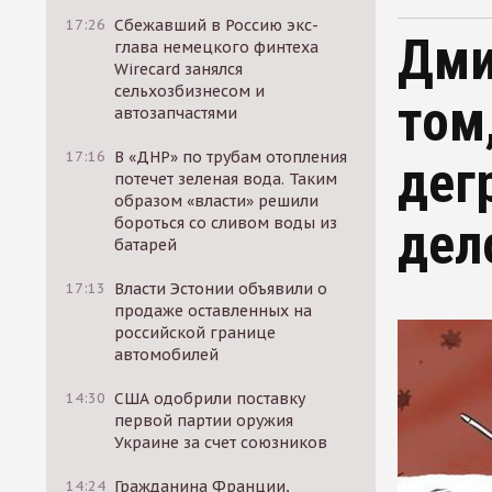
17:26
Сбежавший в Россию экс-
Дми
глава немецкого финтеха
Wirecard занялся
сельхозбизнесом и
том
автозапчастями
17:16
В «ДНР» по трубам отопления
дег
потечет зеленая вода. Таким
образом «власти» решили
бороться со сливом воды из
дел
батарей
17:13
Власти Эстонии объявили о
продаже оставленных на
российской границе
автомобилей
14:30
США одобрили поставку
первой партии оружия
Украине за счет союзников
14:24
Гражданина Франции,