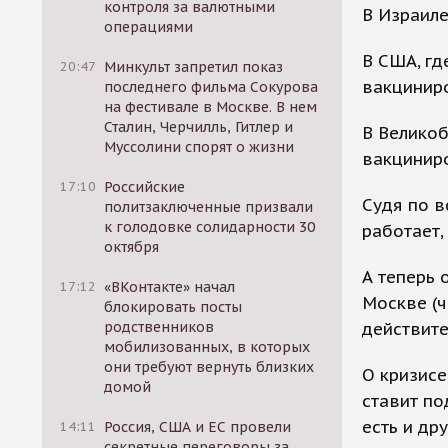
контроля за валютными
В Израиле
операциями
В США, гд
20:47
Минкульт запретил показ
вакциниро
последнего фильма Сокурова
на фестивале в Москве. В нем
Сталин, Черчилль, Гитлер и
В Великоб
Муссолини спорят о жизни
вакциниро
17:10
Российские
Судя по в
политзаключенные призвали
к голодовке солидарности 30
работает,
октября
А теперь 
17:12
«ВКонтакте» начал
Москве (ч
блокировать посты
действите
родственников
мобилизованных, в которых
они требуют вернуть близких
О кризисе
домой
ставит по
есть и др
14:11
Россия, США и ЕС провели
секретные переговоры за