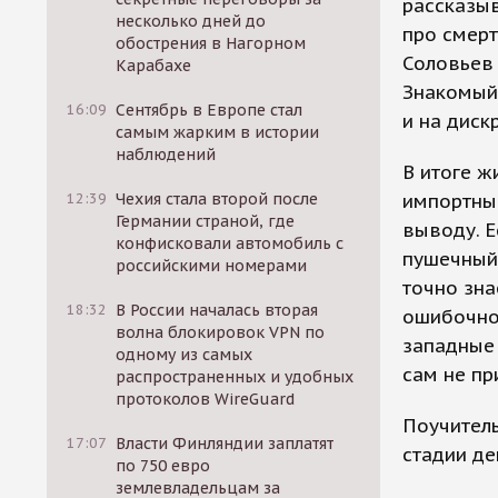
рассказыв
несколько дней до
про смерт
обострения в Нагорном
Соловьев 
Карабахе
Знакомый 
16:09
Сентябрь в Европе стал
и на диск
самым жарким в истории
наблюдений
В итоге ж
импортны
12:39
Чехия стала второй после
Германии страной, где
выводу. Е
конфисковали автомобиль с
пушечный 
российскими номерами
точно зна
18:32
В России началась вторая
ошибочно 
волна блокировок VPN по
западные 
одному из самых
сам не пр
распространенных и удобных
протоколов WireGuard
Поучитель
17:07
Власти Финляндии заплатят
стадии де
по 750 евро
землевладельцам за