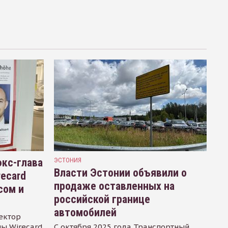
кс-глава
ЭСТОНИЯ
Власти Эстонии объявили о
recard
продаже оставленных на
сом и
российской границе
автомобилей
ектор
ы Wirecard
С октября 2025 года Транспортный