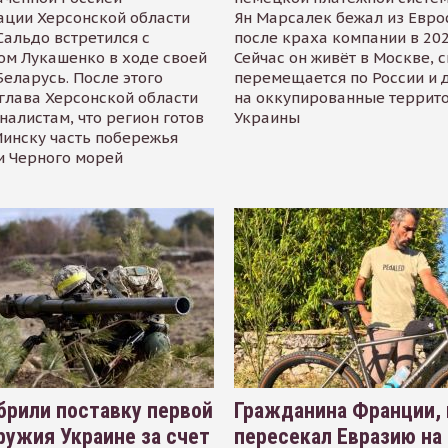
ации Херсонской области
Ян Марсалек бежал из Евр
альдо встретился с
после краха компании в 202
ом Лукашенко в ходе своей
Сейчас он живёт в Москве, 
Беларусь. После этого
перемещается по России и 
глава Херсонской области
на оккупированные террит
налистам, что регион готов
Украины
инску часть побережья
и Черного морей
рили поставку первой
Гражданина Франции,
ружия Украине за счет
пересекал Евразию на