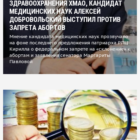
ЗДРАВООХРАНЕНИЯ ХМАО, КАНДИДАТ
МЕДИЦИНСКИХ НАУК АЛЕКСЕЙ
ДОБРОВОЛЬСКИЙ ВЫСТУПИЛ ПРОТИВ
ЗАПРЕТА АБОРТОВ
Мнение кандидата медицинских наук прозвучало
на фоне последнего предложения патриарха РПЦ
Кирилла о федеральном запрете на «склонение» к
абортам и заявления сенатора Маргариты
Павловой