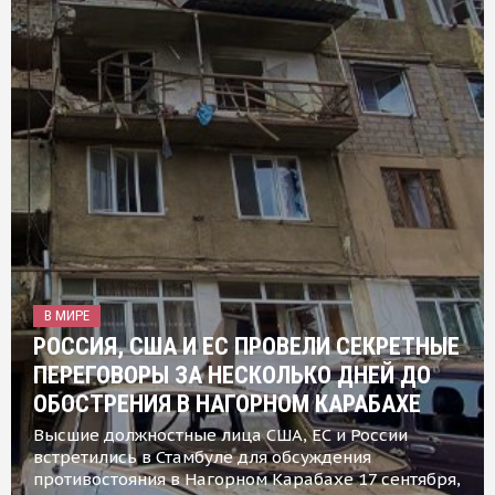
В МИРЕ
РОССИЯ, США И ЕС ПРОВЕЛИ СЕКРЕТНЫЕ
ПЕРЕГОВОРЫ ЗА НЕСКОЛЬКО ДНЕЙ ДО
ОБОСТРЕНИЯ В НАГОРНОМ КАРАБАХЕ
Высшие должностные лица США, ЕС и России
встретились в Стамбуле для обсуждения
противостояния в Нагорном Карабахе 17 сентября,