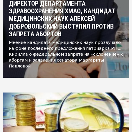
ДИРЕКТОР ДЕПАРТАМЕНТА
ЗДРАВООХРАНЕНИЯ ХМАО, КАНДИДАТ
МЕДИЦИНСКИХ НАУК АЛЕКСЕЙ
ДОБРОВОЛЬСКИЙ ВЫСТУПИЛ ПРОТИВ
ЗАПРЕТА АБОРТОВ
Мнение кандидата медицинских наук прозвучало
на фоне последнего предложения патриарха РПЦ
Кирилла о федеральном запрете на «склонение» к
абортам и заявления сенатора Маргариты
Павловой