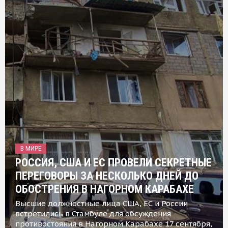
В МИРЕ
РОССИЯ, США И ЕС ПРОВЕЛИ СЕКРЕТНЫЕ
ПЕРЕГОВОРЫ ЗА НЕСКОЛЬКО ДНЕЙ ДО
ОБОСТРЕНИЯ В НАГОРНОМ КАРАБАХЕ
Высшие должностные лица США, ЕС и России
встретились в Стамбуле для обсуждения
противостояния в Нагорном Карабахе 17 сентября,