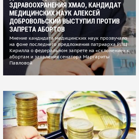
ЗДРАВООХРАНЕНИЯ ХМАО, КАНДИДАТ
МЕДИЦИНСКИХ НАУК АЛЕКСЕЙ
ДОБРОВОЛЬСКИЙ ВЫСТУПИЛ ПРОТИВ
ЗАПРЕТА АБОРТОВ
Мнение кандидата медицинских наук прозвучало
на фоне последнего предложения патриарха РПЦ
Кирилла о федеральном запрете на «склонение» к
абортам и заявления сенатора Маргариты
Павловой