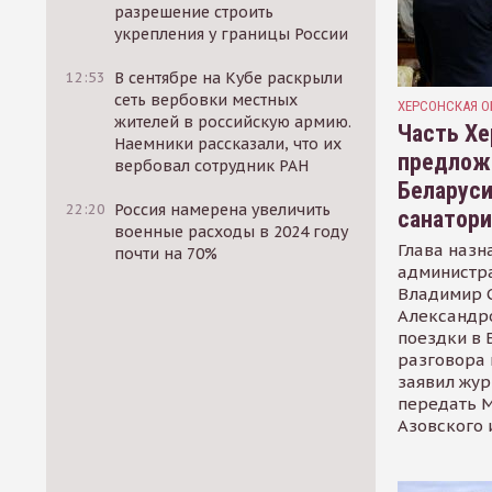
разрешение строить
укрепления у границы России
12:53
В сентябре на Кубе раскрыли
сеть вербовки местных
ХЕРСОНСКАЯ О
жителей в российскую армию.
Часть Хе
Наемники рассказали, что их
предлож
вербовал сотрудник РАН
Беларуси
22:20
Россия намерена увеличить
санатор
военные расходы в 2024 году
Глава назн
почти на 70%
администр
Владимир С
Александр
поездки в 
разговора 
заявил жур
передать М
Азовского 