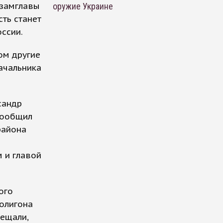
 замглавы
оружие Украине
ть станет
ссии.
ом другие
ачальника
сандр
сообщил
района
и
 и главой
ого
полигона
бещали,