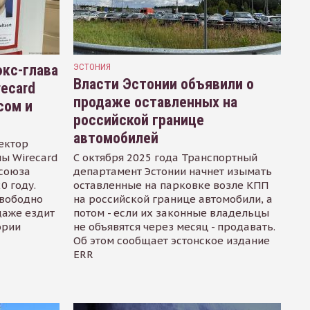
кс-глава
ЭСТОНИЯ
Власти Эстонии объявили о
recard
продаже оставленных на
сом и
российской границе
автомобилей
ектор
ы Wirecard
С октября 2025 года Транспортный
осоюза
департамент Эстонии начнет изымать
0 году.
оставленные на парковке возле КПП
свободно
на российской границе автомобили, а
даже ездит
потом - если их законные владельцы
ории
не объявятся через месяц - продавать.
Об этом сообщает эстонское издание
ERR