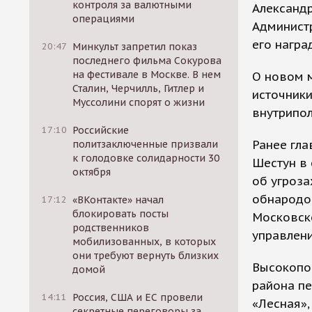
контроля за валютными
Александр
операциями
Администр
его награ
20:47
Минкульт запретил показ
последнего фильма Сокурова
на фестивале в Москве. В нем
О новом м
Сталин, Черчилль, Гитлер и
источники
Муссолини спорят о жизни
внутрипол
17:10
Российские
Ранее гла
политзаключенные призвали
к голодовке солидарности 30
Шестун в
октября
об угроза
обнародо
17:12
«ВКонтакте» начал
блокировать посты
Московск
родственников
управлен
мобилизованных, в которых
они требуют вернуть близких
Высокопо
домой
района пе
14:11
Россия, США и ЕС провели
«Лесная»,
секретные переговоры за