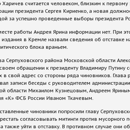
 Харичев считается человеком, близким к первому
ации президента Сергея Кириенко, а новая должнос
дой за успешно проведенные выборы президента Ро
есте работы Андрея Ярина информации нет. При эт
 издания в Кремле назвали сведения об отставке н
итического блока враньем.
ва Серпуховского района Московской области Алек
 своем обращении к президенту Владимиру Путину 
х в свой адрес со стороны ряда чиновников. Глава 
вал записи беседы с руководителем администраци
ой области Михаилом Кузнецовым, Андреем Яриным
ия «К» ФСБ России Иваном Ткачевым.
ставленные чиновники попросили главу Серпуховск
рестать согласовывать митинги против мусорного 
 а также уйти в отставку. В противном случае они о