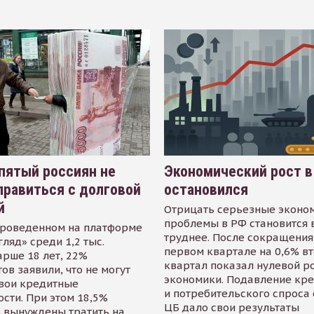
пятый россиян не
Экономический рост в
равиться с долговой
остановился
й
Отрицать серьезные эконо
проблемы в РФ становится 
проведенном на платформе
труднее. После сокращения
гляд» среди 1,2 тыс.
первом квартале на 0,6% в
арше 18 лет, 22%
квартал показал нулевой р
ов заявили, что не могут
экономики. Подавление кр
свои кредитные
и потребительского спроса
сти. При этом 18,5%
ЦБ дало свои результаты
 вынуждены тратить на