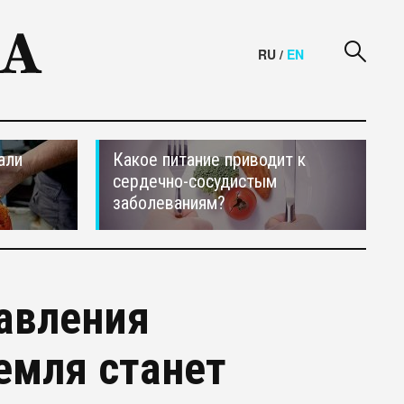
RU
/
EN
али
Какое питание приводит к
сердечно-сосудистым
заболеваниям?
авления
емля станет