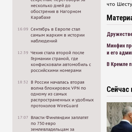
что Шесту
несколько дней до
обострения в Нагорном
Матери
Карабахе
16:09
Сентябрь в Европе стал
Дружестве
самым жарким в истории
наблюдений
Минфин пр
и его адм
12:39
Чехия стала второй после
Германии страной, где
В Кремле 
конфисковали автомобиль с
российскими номерами
18:32
В России началась вторая
Сейчас 
волна блокировок VPN по
одному из самых
распространенных и удобных
протоколов WireGuard
17:07
Власти Финляндии заплатят
по 750 евро
землевладельцам за