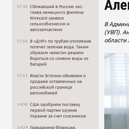
Але
17:26
Сбежавший в Россию экс-
глава немецкого финтеха
Wirecard занялся
В Админ
сельхозбизнесом и
автозапчастями
(УВП). А
области 
17:16
В «ДНР» по трубам отопления
потечет зеленая вода. Таким
образом «власти» решили
бороться со сливом воды из
батарей
17:13
Власти Эстонии объявили о
продаже оставленных на
российской границе
автомобилей
14:30
США одобрили поставку
первой партии оружия
Украине за счет союзников
14:24
Гражданина Франции,