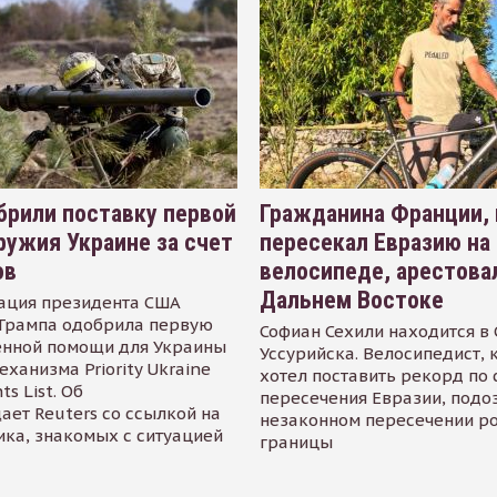
рили поставку первой
Гражданина Франции,
ружия Украине за счет
пересекал Евразию на
ов
велосипеде, арестова
Дальнем Востоке
ация президента США
Трампа одобрила первую
Софиан Сехили находится в
енной помощи для Украины
Уссурийска. Велосипедист,
еханизма Priority Ukraine
хотел поставить рекорд по 
s List. Об
пересечения Евразии, подо
ает Reuters со ссылкой на
незаконном пересечении р
ика, знакомых с ситуацией
границы