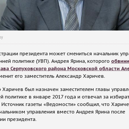
ру
трации президента может смениться начальник уп
нней политике (УВП). Андрея Ярина, которого
обвини
лава Серпуховского района Московской области Ал
сменит его заместитель Александр Харичев.
 Харичев был назначен заместителем главы управл
й политике в январе 2017 года и отвечал за избира
 Источник газеты «Ведомости» сообщил, что Хариче
чальником управления вместо Андрея Ярина после
ии президента.