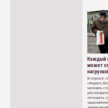
Каждый 
может сп
нагрузко
В опросе, 
«Яндекс.Вз
человек ст
респондент
погашать 
задолженно
заемщиков