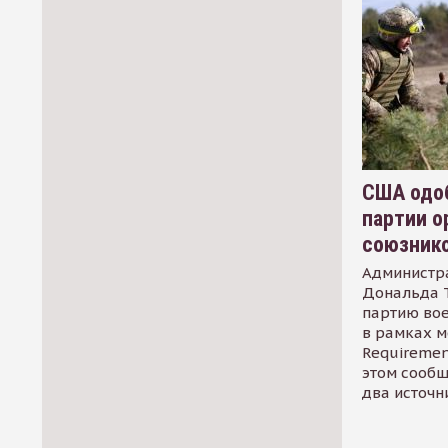
США одоб
партии о
союзник
Администр
Дональда 
партию во
в рамках м
Requirement
этом сообщ
два источн