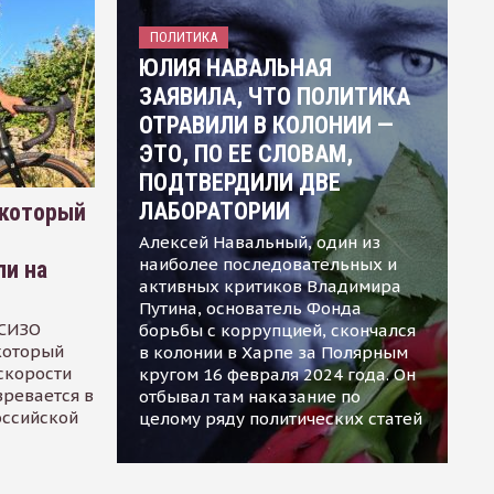
ПОЛИТИКА
ЮЛИЯ НАВАЛЬНАЯ
ЗАЯВИЛА, ЧТО ПОЛИТИКА
ОТРАВИЛИ В КОЛОНИИ —
ЭТО, ПО ЕЕ СЛОВАМ,
ПОДТВЕРДИЛИ ДВЕ
ЛАБОРАТОРИИ
 который
Алексей Навальный, один из
наиболее последовательных и
ли на
активных критиков Владимира
Путина, основатель Фонда
 СИЗО
борьбы с коррупцией, скончался
 который
в колонии в Харпе за Полярным
скорости
кругом 16 февраля 2024 года. Он
зревается в
отбывал там наказание по
оссийской
целому ряду политических статей