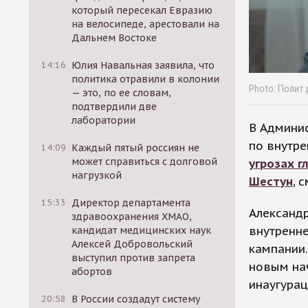
который пересекал Евразию
на велосипеде, арестовали на
Дальнем Востоке
14:16
Юлия Навальная заявила, что
политика отравили в колонии
Photo: Полит.
— это, по ее словам,
подтвердили две
лаборатории
В Админис
по внутре
14:09
Каждый пятый россиян не
может справиться с долговой
угрозах г
нагрузкой
Шестун
, 
15:33
Директор департамента
Александр
здравоохранения ХМАО,
внутренне
кандидат медицинских наук
Алексей Добровольский
кампании.
выступил против запрета
новым на
абортов
инаугурац
20:58
В России создадут систему