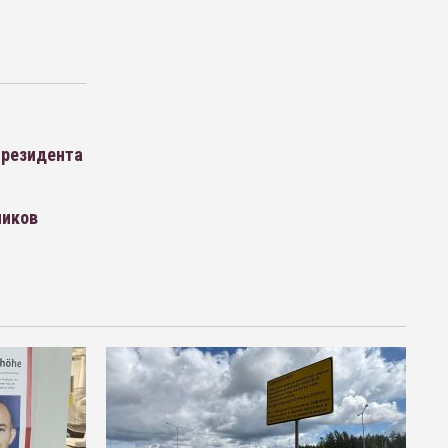
президента
ников