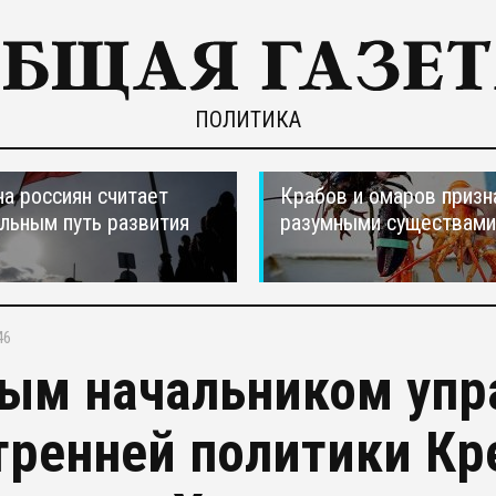
ПОЛИТИКА
а россиян считает
Крабов и омаров призн
льным путь развития
разумными существами
46
ым начальником упр
тренней политики Кр