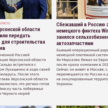
БЛАСТЬ
Сбежавший в Россию э
рсонской области
немецкого финтеха Wi
или передать
занялся сельхозбизне
 для строительства
автозапчастями
иев
Бывший операционный дир
аченной Россией
немецкой платёжной систем
ации Херсонской области
Ян Марсалек бежал из Евр
альдо встретился с
после краха компании в 202
ом Лукашенко в ходе своей
Сейчас он живёт в Москве, 
Беларусь. После этого
перемещается по России и 
глава Херсонской области
на оккупированные террит
налистам, что регион готов
Украины
инску часть побережья
и Черного морей