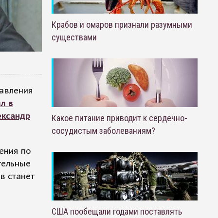
Крабов и омаров признали разумными
существами
равления
л в
ександр
Какое питание приводит к сердечно-
сосудистым заболеваниям?
ения по
тельные
в станет
США пообещали годами поставлять