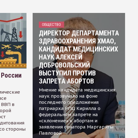
ОБЩЕСТВО
ДИРЕКТОР ДЕПАРТАМЕНТА
ЗДРАВООХРАНЕНИЯ ХМАО,
КАНДИДАТ МЕДИЦИНСКИХ
НАУК АЛЕКСЕЙ
ДОБРОВОЛЬСКИЙ
ВЫСТУПИЛ ПРОТИВ
 России
ЗАПРЕТА АБОРТОВ
Мнение кандидата медицинских
мические
наук прозвучало на фоне
все
последнего предложения
 ВВП в
патриарха РПЦ Кирилла о
торой
федеральном запрете на
ост
«склонение» к абортам и
едитования
заявления сенатора Маргариты
 со стороны
Павловой