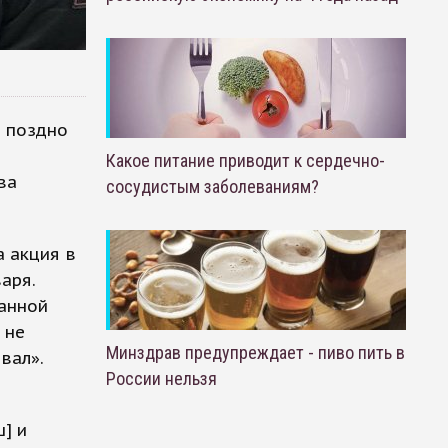
и поздно
Какое питание приводит к сердечно-
ва
сосудистым заболеваниям?
 акция в
аря.
анной
 не
Минздрав предупреждает - пиво пить в
вал».
России нельзя
] и