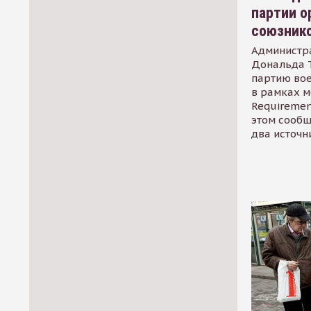
партии о
союзник
Администр
Дональда 
партию во
в рамках м
Requirement
этом сообщ
два источн