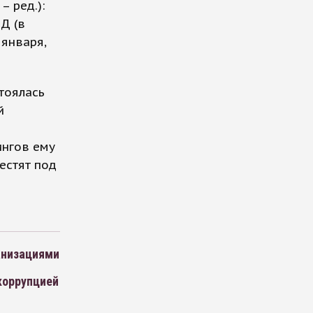
 ред.):
Д (в
 января,
тоялась
й
ингов ему
естят под
анизациями
коррупцией