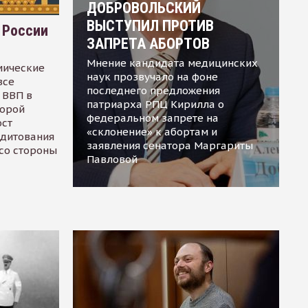
ДОБРОВОЛЬСКИЙ
ВЫСТУПИЛ ПРОТИВ
 России
ЗАПРЕТА АБОРТОВ
Мнение кандидата медицинских
мические
наук прозвучало на фоне
все
последнего предложения
 ВВП в
патриарха РПЦ Кирилла о
торой
федеральном запрете на
ост
«склонение» к абортам и
едитования
заявления сенатора Маргариты
 со стороны
Павловой