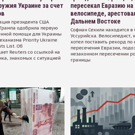
ружия Украине за счет
пересекал Евразию на
ов
велосипеде, арестова
Дальнем Востоке
ация президента США
Трампа одобрила первую
Софиан Сехили находится в
енной помощи для Украины
Уссурийска. Велосипедист,
еханизма Priority Ukraine
хотел поставить рекорд по 
s List. Об
пересечения Евразии, подо
ает Reuters со ссылкой на
незаконном пересечении р
ика, знакомых с ситуацией
границы