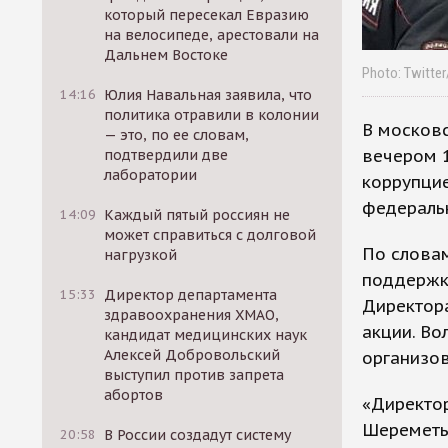
который пересекал Евразию
на велосипеде, арестовали на
Дальнем Востоке
Photo: Twitter
14:16
Юлия Навальная заявила, что
политика отравили в колонии
В москов
— это, по ее словам,
вечером 
подтвердили две
лаборатории
коррупцие
федераль
14:09
Каждый пятый россиян не
может справиться с долговой
По словам
нагрузкой
поддержку
15:33
Директор департамента
Директор
здравоохранения ХМАО,
акции. Во
кандидат медицинских наук
Алексей Добровольский
организов
выступил против запрета
абортов
«Директо
Шереметье
20:58
В России создадут систему