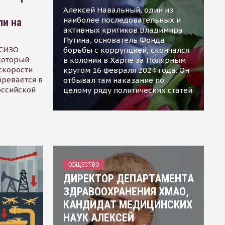
Алексей Навальный, один из
наиболее последовательных и
ли на
активных критиков Владимира
Путина, основатель Фонда
 СИЗО
борьбы с коррупцией, скончался
 который
в колонии в Харпе за Полярным
скорости
кругом 16 февраля 2024 года. Он
зревается в
отбывал там наказание по
оссийской
целому ряду политических статей
ОБЩЕСТВО
ДИРЕКТОР ДЕПАРТАМЕНТА
ЗДРАВООХРАНЕНИЯ ХМАО,
КАНДИДАТ МЕДИЦИНСКИХ
НАУК АЛЕКСЕЙ