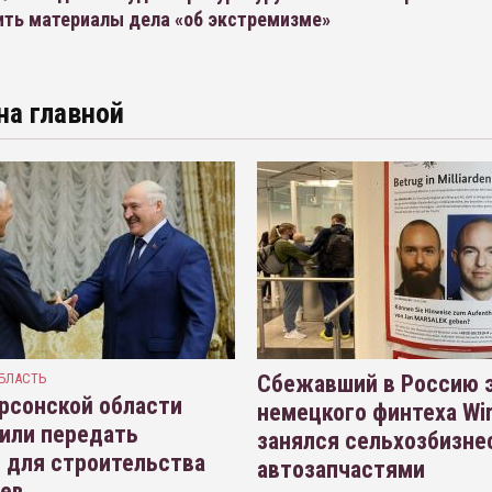
ить материалы дела «об экстремизме»
на главной
БЛАСТЬ
Сбежавший в Россию э
рсонской области
немецкого финтеха Wi
или передать
занялся сельхозбизне
 для строительства
автозапчастями
иев