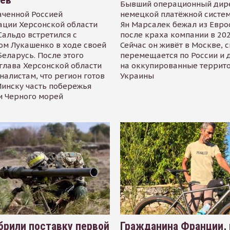
Бывший операционный дир
аченной Россией
немецкой платёжной систем
ации Херсонской области
Ян Марсалек бежал из Евр
альдо встретился с
после краха компании в 202
ом Лукашенко в ходе своей
Сейчас он живёт в Москве, 
Беларусь. После этого
перемещается по России и 
глава Херсонской области
на оккупированные террит
налистам, что регион готов
Украины
инску часть побережья
и Черного морей
рили поставку первой
Гражданина Франции,