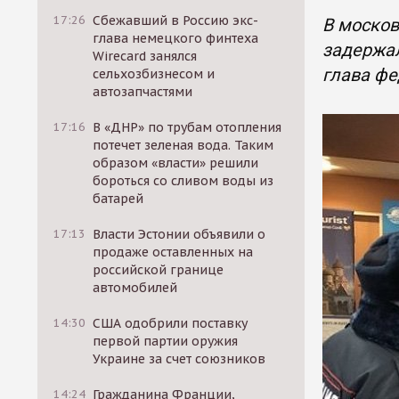
17:26
Сбежавший в Россию экс-
В москов
глава немецкого финтеха
задержал
Wirecard занялся
глава фе
сельхозбизнесом и
автозапчастями
17:16
В «ДНР» по трубам отопления
потечет зеленая вода. Таким
образом «власти» решили
бороться со сливом воды из
батарей
17:13
Власти Эстонии объявили о
продаже оставленных на
российской границе
автомобилей
14:30
США одобрили поставку
первой партии оружия
Украине за счет союзников
14:24
Гражданина Франции,