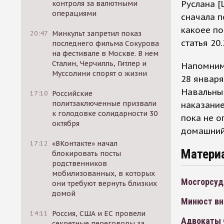
Руслана [
контроля за валютными
операциями
сначала п
какоее по
20:47
Минкульт запретил показ
статья 20.
последнего фильма Сокурова
на фестивале в Москве. В нем
Сталин, Черчилль, Гитлер и
Напомним,
Муссолини спорят о жизни
28 января
Навальный
17:10
Российские
политзаключенные призвали
наказани
к голодовке солидарности 30
пока не о
октября
домашний
17:12
«ВКонтакте» начал
Матери
блокировать посты
родственников
мобилизованных, в которых
Мосгорсуд
они требуют вернуть близких
домой
Минюст вне
14:11
Россия, США и ЕС провели
Адвокаты 
секретные переговоры за