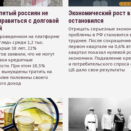
пятый россиян не
Экономический рост в
равиться с долговой
остановился
й
Отрицать серьезные эконо
проблемы в РФ становится 
проведенном на платформе
труднее. После сокращения
гляд» среди 1,2 тыс.
первом квартале на 0,6% в
арше 18 лет, 22%
квартал показал нулевой р
ов заявили, что не могут
экономики. Подавление кр
свои кредитные
и потребительского спроса
сти. При этом 18,5%
ЦБ дало свои результаты
 вынуждены тратить на
олее половины своего
ого доход