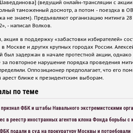
Шаведдинова] (ведущий онлайн-трансляции с акции –
олный таможенный досмотр, а потом - поездка в ОВ
ка не знаем). Предъявляют организацию митинга 28
2», - написал Волков.
 акция в поддержку «забастовки избирателей» сос
 в Москве и других крупных городах России. Алексе
 был задержан в начале протестной акции, однако
е за повторное нарушение порядка проведения мит
пределили. Оппозиционер предполагает, что его пом
 арест ближе к президентским выборам.
алы по теме
 признал ФБК и штабы Навального экстремистскими орг
с в реестр иностранных агентов клона Фонда борьбы с 
ФБК подали в суд на прокуратуру Москвы и потребовали