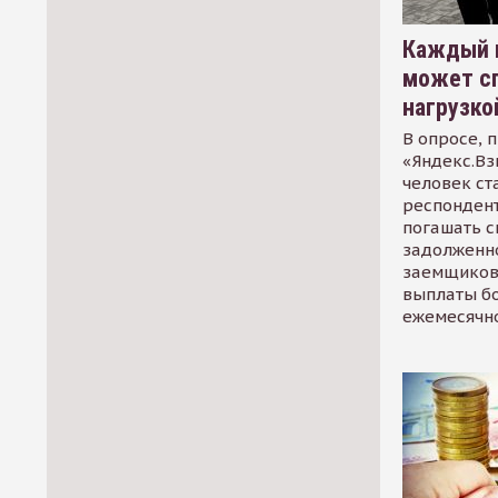
Каждый 
может сп
нагрузко
В опросе, 
«Яндекс.Вз
человек ст
респондент
погашать 
задолженно
заемщиков
выплаты б
ежемесячн