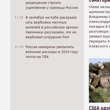
разрешение строить
Глава назн
укрепления у границы России
администр
Владимир С
12:53
В сентябре на Кубе раскрыли
Александр
сеть вербовки местных
поездки в 
жителей в российскую армию.
разговора 
Наемники рассказали, что их
заявил жур
вербовал сотрудник РАН
передать М
Азовского 
22:20
Россия намерена увеличить
военные расходы в 2024 году
почти на 70%
США одоб