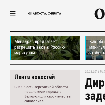
08 АВГУСТА, СУББОТА
Минздрав предлагает
Как общ
разрешить ввоз в Россию
манипул
марихуаны
чтобы т
20.02.2018 07:
Лента новостей
Дир
17:35
Часть Херсонской области
зад
предложили передать
Беларуси для строительства
санаториев