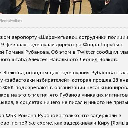
/leonidvolkov
ском аэропорту «Шереметьево» сотрудники полици
19 февраля задержали директора Фонда борьбы с
й Романа Рубанова. Об этом в Twitter сообщил гла
ного штаба Алексея Навального Леонид Волков.
 Волкова, поводом для задержания Рубанова стала
 «забастовки избирателей», которая прошла 28 янв
а ФБК подозревают в организации несанкциониров
лков на это отметил, что Рубанов «никаких митингов
ывал, в соцсетях ничего не писал и никого не призы
ра ФБК Романа Рубанова только что задержали в
во, по той же схеме, как задерживали Киру [Ярмыш