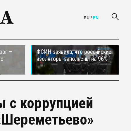
RU
/
EN
рог –
ФСИН заявила, что российские
ье
изоляторы заполнены на 96%
ы с коррупцией
 «Шереметьево»