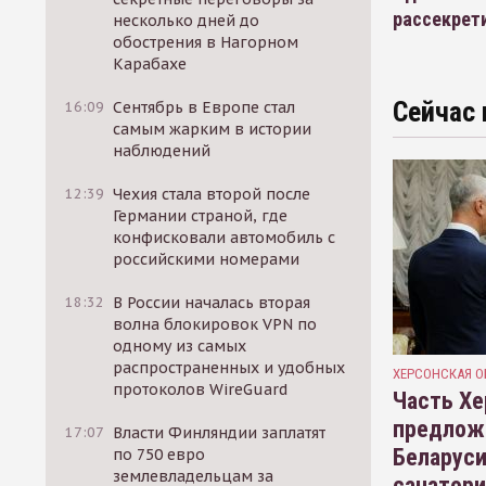
рассекрет
несколько дней до
обострения в Нагорном
Карабахе
Сейчас 
16:09
Сентябрь в Европе стал
самым жарким в истории
наблюдений
12:39
Чехия стала второй после
Германии страной, где
конфисковали автомобиль с
российскими номерами
18:32
В России началась вторая
волна блокировок VPN по
одному из самых
распространенных и удобных
ХЕРСОНСКАЯ О
протоколов WireGuard
Часть Хе
предлож
17:07
Власти Финляндии заплатят
Беларуси
по 750 евро
землевладельцам за
санатор