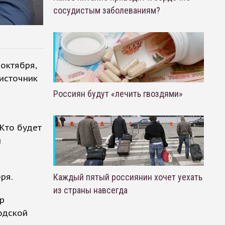
сосудистым заболеваниям?
октября,
 источник
Россиян будут «лечить гвоздями»
 Кто будет
и
ря.
Каждый пятый россиянин хочет уехать
из страны навсегда
р
одской