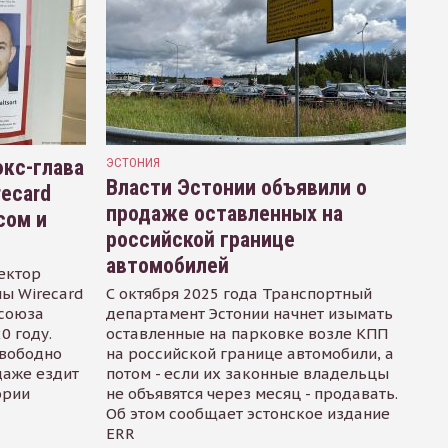
кс-глава
ЭСТОНИЯ
Власти Эстонии объявили о
recard
продаже оставленных на
сом и
российской границе
автомобилей
ектор
ы Wirecard
С октября 2025 года Транспортный
осоюза
департамент Эстонии начнет изымать
0 году.
оставленные на парковке возле КПП
свободно
на российской границе автомобили, а
даже ездит
потом - если их законные владельцы
ории
не объявятся через месяц - продавать.
Об этом сообщает эстонское издание
ERR