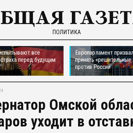
ПОЛИТИКА
испытывают все
Европарламент призва
страха перед будущим
принять «решительные
против России
24
ернатор Омской обла
аров уходит в отстав