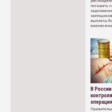
респондент
погашать 
задолженно
заемщиков
выплаты б
ежемесячн
В России
контрол
операци
Правительс