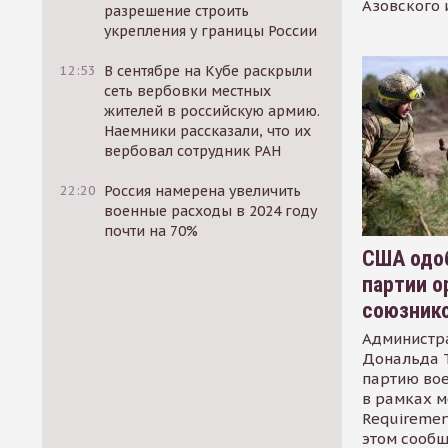
Азовского 
разрешение строить
укрепления у границы России
12:53
В сентябре на Кубе раскрыли
сеть вербовки местных
жителей в российскую армию.
Наемники рассказали, что их
вербовал сотрудник РАН
22:20
Россия намерена увеличить
военные расходы в 2024 году
почти на 70%
США одоб
партии о
союзник
Администр
Дональда 
партию во
в рамках м
Requirement
этом сообщ