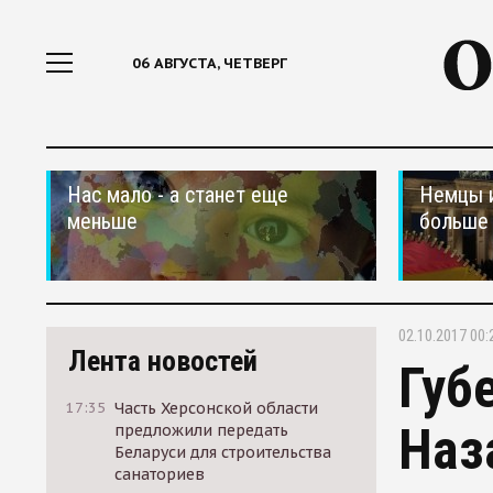
06 АВГУСТА, ЧЕТВЕРГ
Нас мало - а станет еще
Немцы 
меньше
больше 
02.10.2017 00:
Лента новостей
Губ
17:35
Часть Херсонской области
Наз
предложили передать
Беларуси для строительства
санаториев