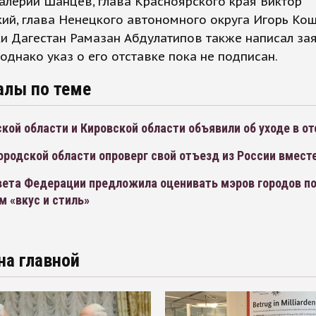
алерий Шанцев, глава Красноярского края Виктор
ий, глава Ненецкого автономного округа Игорь Кош
и Дагестан Рамазан Абдулатипов также написал за
 однако указ о его отставке пока не подписан.
алы по теме
кой области и Кировской области объявили об уходе в от
ородской области опроверг свой отъезд из России вмест
вета Федерации предложила оценивать мэров городов п
 «вкус и стиль»
на главной