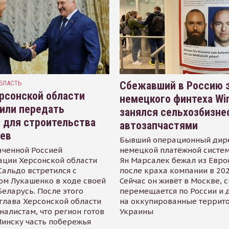
БЛАСТЬ
Сбежавший в Россию э
рсонской области
немецкого финтеха Wi
или передать
занялся сельхозбизне
 для строительства
автозапчастями
иев
Бывший операционный дир
аченной Россией
немецкой платёжной систем
ации Херсонской области
Ян Марсалек бежал из Евр
альдо встретился с
после краха компании в 202
ом Лукашенко в ходе своей
Сейчас он живёт в Москве, 
Беларусь. После этого
перемещается по России и 
глава Херсонской области
на оккупированные террит
налистам, что регион готов
Украины
инску часть побережья