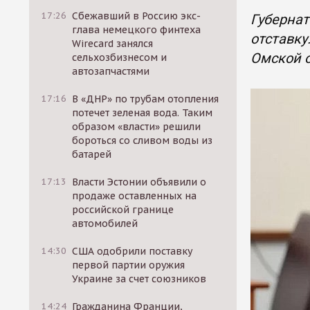
17:26
Сбежавший в Россию экс-
Губернат
глава немецкого финтеха
отставку
Wirecard занялся
Омской о
сельхозбизнесом и
автозапчастями
17:16
В «ДНР» по трубам отопления
потечет зеленая вода. Таким
образом «власти» решили
бороться со сливом воды из
батарей
17:13
Власти Эстонии объявили о
продаже оставленных на
российской границе
автомобилей
14:30
США одобрили поставку
первой партии оружия
Украине за счет союзников
14:24
Гражданина Франции,