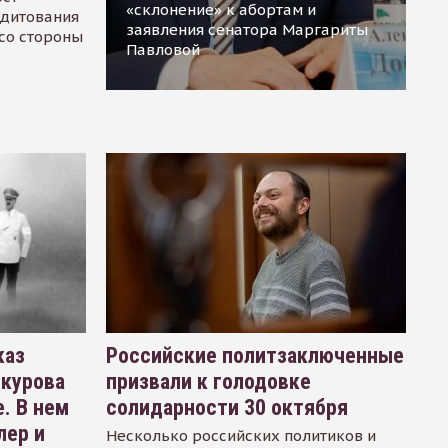
«склонение» к абортам и
едитования
заявления сенатора Маргариты
 со стороны
Павловой
каз
Российские политзаключенные
окурова
призвали к голодовке
. В нем
солидарности 30 октября
лер и
Несколько российских политиков и