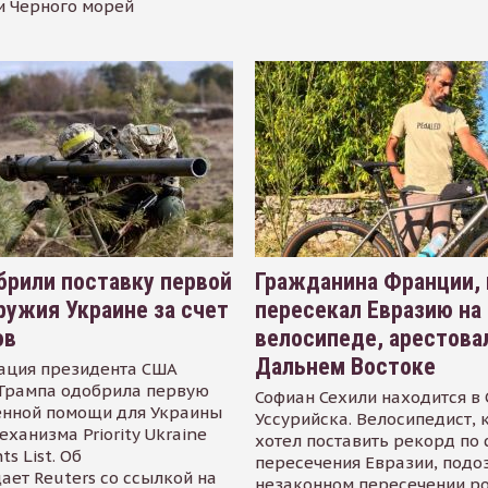
и Черного морей
рили поставку первой
Гражданина Франции,
ружия Украине за счет
пересекал Евразию на
ов
велосипеде, арестова
Дальнем Востоке
ация президента США
Трампа одобрила первую
Софиан Сехили находится в
енной помощи для Украины
Уссурийска. Велосипедист,
еханизма Priority Ukraine
хотел поставить рекорд по 
s List. Об
пересечения Евразии, подо
ает Reuters со ссылкой на
незаконном пересечении р