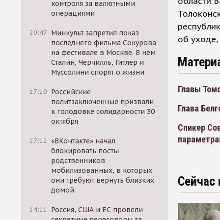
области В
контроля за валютными
Толоконск
операциями
республик
20:47
Минкульт запретил показ
об уходе,
последнего фильма Сокурова
на фестивале в Москве. В нем
Матери
Сталин, Черчилль, Гитлер и
Муссолини спорят о жизни
Главы Томс
17:10
Российские
политзаключенные призвали
Глава Белг
к голодовке солидарности 30
октября
Спикер Со
параметрам
17:12
«ВКонтакте» начал
блокировать посты
родственников
мобилизованных, в которых
Сейчас 
они требуют вернуть близких
домой
14:11
Россия, США и ЕС провели
секретные переговоры за