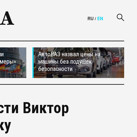
RU
/
EN
ли
АвтоВАЗ назвал цены на
 меры»
машины без подушек
безопасности
сти Виктор
ку