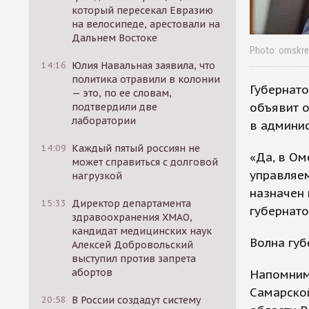
который пересекал Евразию
на велосипеде, арестовали на
Дальнем Востоке
Photo: omskre
14:16
Юлия Навальная заявила, что
политика отравили в колонии
Губернато
— это, по ее словам,
объявит о
подтвердили две
лаборатории
в админис
14:09
Каждый пятый россиян не
«Да, в О
может справиться с долговой
управляем
нагрузкой
назначен
15:33
Директор департамента
губернато
здравоохранения ХМАО,
кандидат медицинских наук
Волна губ
Алексей Добровольский
выступил против запрета
абортов
Напомним
Самарско
20:58
В России создадут систему