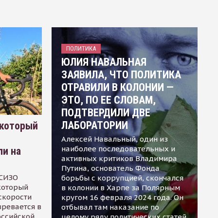
ПОЛИТИКА
ЮЛИЯ НАВАЛЬНАЯ
ЗАЯВИЛА, ЧТО ПОЛИТИКА
ОТРАВИЛИ В КОЛОНИИ —
ЭТО, ПО ЕЕ СЛОВАМ,
ПОДТВЕРДИЛИ ДВЕ
ЛАБОРАТОРИИ
 который
Алексей Навальный, один из
наиболее последовательных и
ли на
активных критиков Владимира
Путина, основатель Фонда
 СИЗО
борьбы с коррупцией, скончался
 который
в колонии в Харпе за Полярным
скорости
кругом 16 февраля 2024 года. Он
зревается в
отбывал там наказание по
оссийской
целому ряду политических статей