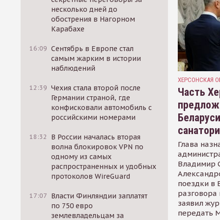
несколько дней до
обострения в Нагорном
Карабахе
16:09
Сентябрь в Европе стал
самым жарким в истории
наблюдений
ХЕРСОНСКАЯ О
12:39
Чехия стала второй после
Часть Хе
Германии страной, где
предлож
конфисковали автомобиль с
Беларуси
российскими номерами
санатор
18:32
В России началась вторая
Глава назн
волна блокировок VPN по
администр
одному из самых
Владимир С
распространенных и удобных
Александр
протоколов WireGuard
поездки в 
разговора 
17:07
Власти Финляндии заплатят
заявил жур
по 750 евро
передать М
землевладельцам за