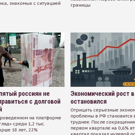
ика, знакомых с ситуацией
границы
пятый россиян не
Экономический рост в
равиться с долговой
остановился
й
Отрицать серьезные эконо
проблемы в РФ становится 
проведенном на платформе
труднее. После сокращения
гляд» среди 1,2 тыс.
первом квартале на 0,6% в
арше 18 лет, 22%
квартал показал нулевой р