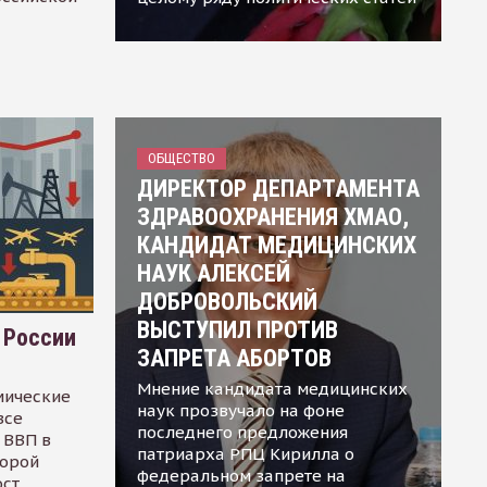
ОБЩЕСТВО
ДИРЕКТОР ДЕПАРТАМЕНТА
ЗДРАВООХРАНЕНИЯ ХМАО,
КАНДИДАТ МЕДИЦИНСКИХ
НАУК АЛЕКСЕЙ
ДОБРОВОЛЬСКИЙ
ВЫСТУПИЛ ПРОТИВ
 России
ЗАПРЕТА АБОРТОВ
Мнение кандидата медицинских
мические
наук прозвучало на фоне
все
последнего предложения
 ВВП в
патриарха РПЦ Кирилла о
торой
федеральном запрете на
ост