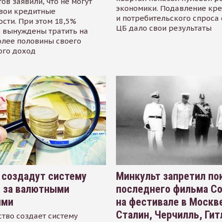
ов заявили, что не могут
экономики. Подавление кр
свои кредитные
и потребительского спроса
сти. При этом 18,5%
ЦБ дало свои результаты
 вынуждены тратить на
олее половины своего
ого доход
 создадут систему
Минкульт запретил по
я за валютными
последнего фильма С
ями
на фестивале в Москве
Сталин, Черчилль, Гит
тво создает систему