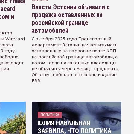
кс-глава
Власти Эстонии объявили о
recard
продаже оставленных на
сом и
российской границе
автомобилей
ектор
ы Wirecard
С октября 2025 года Транспортный
осоюза
департамент Эстонии начнет изымать
0 году.
оставленные на парковке возле КПП
свободно
на российской границе автомобили, а
даже ездит
потом - если их законные владельцы
ории
не объявятся через месяц - продавать.
Об этом сообщает эстонское издание
ERR
ПОЛИТИКА
ЮЛИЯ НАВАЛЬНАЯ
ЗАЯВИЛА, ЧТО ПОЛИТИКА