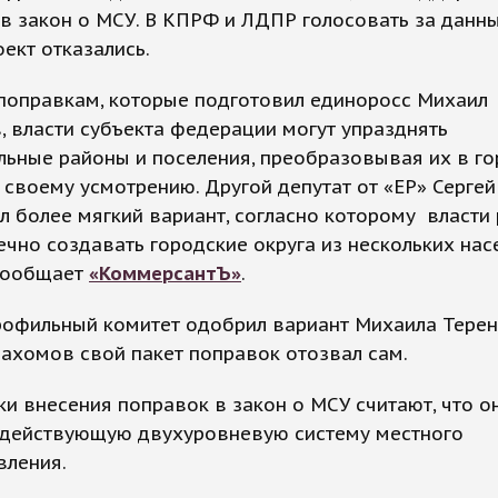
в закон о МСУ. В КПРФ и ЛДПР голосовать за данн
ект отказались.
поправкам, которые подготовил единоросс Михаил
, власти субъекта федерации могут упразднять
ьные районы и поселения, преобразовывая их в г
о своему усмотрению. Другой депутат от «ЕР» Серге
 более мягкий вариант, согласно которому власти
ечно создавать городские округа из нескольких на
 сообщает
«КоммерсантЪ»
.
рофильный комитет одобрил вариант Михаила Терен
ахомов свой пакет поправок отозвал сам.
и внесения поправок в закон о МСУ считают, что о
 действующую двухуровневую систему местного
вления.