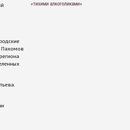
«тихими алкоголиками»
ый
ородские
й Пахомов
 региона
селенных
тьева.
ни