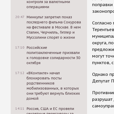
контроля за валютными
поправки 
операциями
законопро
20:47
Минкульт запретил показ
последнего фильма Сокурова
Согласно 
на фестивале в Москве. В нем
Терентьев
Сталин, Черчилль, Гитлер и
муниципал
Муссолини спорят о жизни
округа, п
17:10
Российские
предложил
политзаключенные призвали
могут точ
к голодовке солидарности 30
пунктов,
октября
17:12
«ВКонтакте» начал
Однако п
блокировать посты
Депутат П
родственников
мобилизованных, в которых
Противник
они требуют вернуть близких
домой
разрушат
самоупра
14:11
Россия, США и ЕС провели
секретные переговоры за