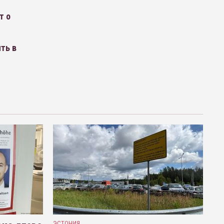
т о
ть в
ЭСТОНИЯ