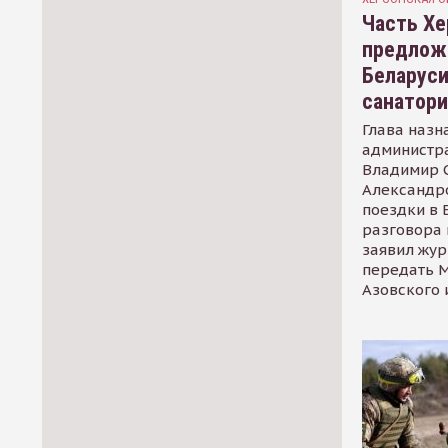
Часть Хе
предлож
Беларуси
санатор
Глава назн
администр
Владимир С
Александр
поездки в 
разговора 
заявил жур
передать М
Азовского 