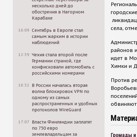
Региональ
несколько дней до
городские
обострения в Нагорном
Карабахе
ликвидац
села, отм
16:09
Сентябрь в Европе стал
самым жарким в истории
Админист
наблюдений
районов и
12:39
Чехия стала второй после
идет в Мо
Германии страной, где
Химки и 
конфисковали автомобиль с
российскими номерами
Против р
18:32
В России началась вторая
Воробьев
волна блокировок VPN по
поселений
одному из самых
обвиняют 
распространенных и удобных
протоколов WireGuard
Матери
17:07
Власти Финляндии заплатят
по 750 евро
землевладельцам за
Громады и