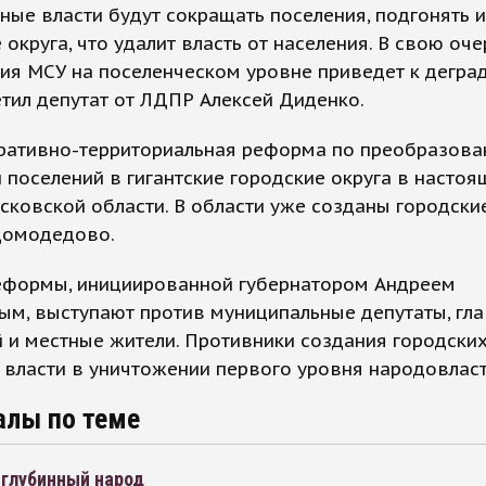
ные власти будут сокращать поселения, подгонять 
 округа, что удалит власть от населения. В свою оч
ия МСУ на поселенческом уровне приведет к дегра
етил депутат от ЛДПР Алексей Диденко.
ративно-территориальная реформа по преобразов
 поселений в гигантские городские округа в насто
сковской области. В области уже созданы городски
Домодедово.
еформы, инициированной губернатором Андреем
ым, выступают против муниципальные депутаты, гл
 и местные жители. Противники создания городски
власти в уничтожении первого уровня народовласт
алы по теме
 глубинный народ