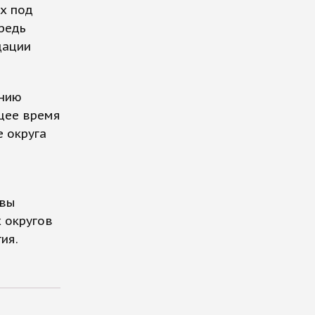
их под
ередь
дации
анию
ящее время
е округа
авы
х округов
ия.