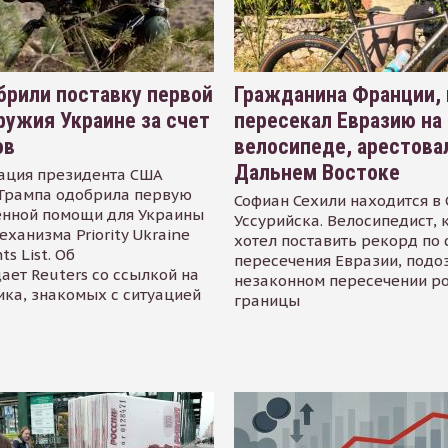
рили поставку первой
Гражданина Франции,
ружия Украине за счет
пересекал Евразию на
ов
велосипеде, арестова
Дальнем Востоке
ация президента США
Трампа одобрила первую
Софиан Сехили находится в
енной помощи для Украины
Уссурийска. Велосипедист,
еханизма Priority Ukraine
хотел поставить рекорд по 
s List. Об
пересечения Евразии, подо
ает Reuters со ссылкой на
незаконном пересечении р
ика, знакомых с ситуацией
границы