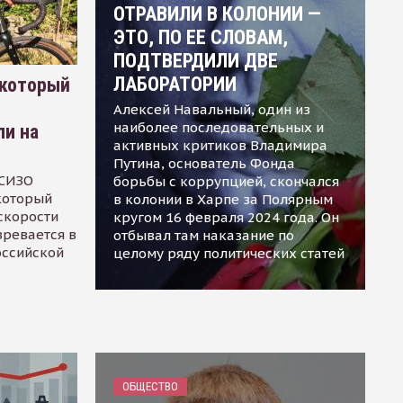
ОТРАВИЛИ В КОЛОНИИ —
ЭТО, ПО ЕЕ СЛОВАМ,
ПОДТВЕРДИЛИ ДВЕ
ЛАБОРАТОРИИ
 который
Алексей Навальный, один из
наиболее последовательных и
ли на
активных критиков Владимира
Путина, основатель Фонда
 СИЗО
борьбы с коррупцией, скончался
 который
в колонии в Харпе за Полярным
скорости
кругом 16 февраля 2024 года. Он
зревается в
отбывал там наказание по
оссийской
целому ряду политических статей
ОБЩЕСТВО