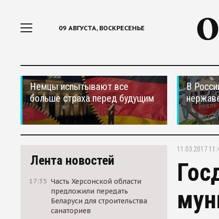
09 АВГУСТА, ВОСКРЕСЕНЬЕ
Немцы испытывают все
В Росси
больше страха перед будущим
нержав
11.03.2017 11:
Лента новостей
Гос
17:35
Часть Херсонской области
мун
предложили передать
Беларуси для строительства
санаториев