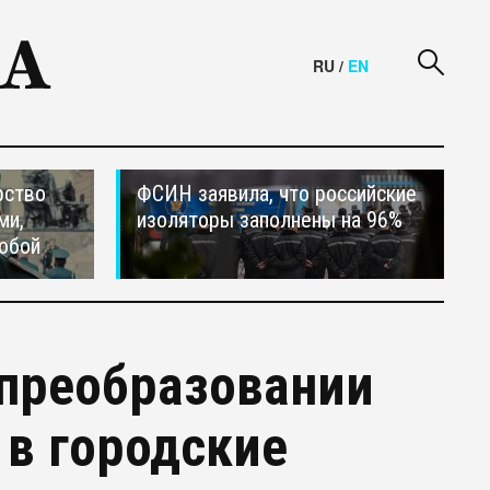
RU
/
EN
рство
ФСИН заявила, что российские
ми,
изоляторы заполнены на 96%
обой
 преобразовании
в городские