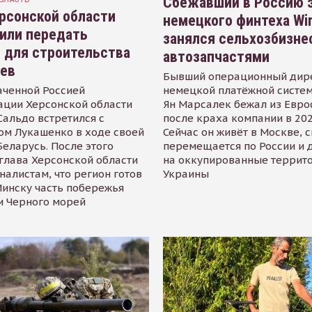
Сбежавший в Россию э
рсонской области
немецкого финтеха Wi
или передать
занялся сельхозбизне
 для строительства
автозапчастями
иев
Бывший операционный дир
аченной Россией
немецкой платёжной систем
ации Херсонской области
Ян Марсалек бежал из Евр
альдо встретился с
после краха компании в 202
ом Лукашенко в ходе своей
Сейчас он живёт в Москве, 
Беларусь. После этого
перемещается по России и 
глава Херсонской области
на оккупированные террит
налистам, что регион готов
Украины
инску часть побережья
и Черного морей