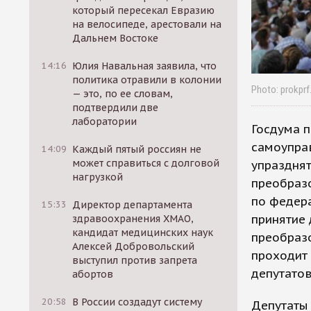
который пересекал Евразию
на велосипеде, арестовали на
Дальнем Востоке
14:16
Юлия Навальная заявила, что
политика отравили в колонии
Photo: prokprf
— это, по ее словам,
подтвердили две
лаборатории
Госдума 
самоуправ
14:09
Каждый пятый россиян не
может справиться с долговой
упразднят
нагрузкой
преобразо
по федер
15:33
Директор департамента
принятие 
здравоохранения ХМАО,
кандидат медицинских наук
преобраз
Алексей Добровольский
проходит 
выступил против запрета
депутатов
абортов
20:58
В России создадут систему
Депутаты