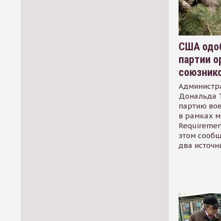
США одоб
партии о
союзник
Администр
Дональда 
партию во
в рамках м
Requirement
этом сообщ
два источн