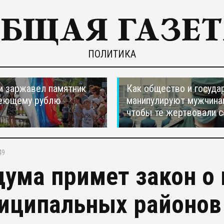
ПОЛИТИКА
и заржавел памятник
Как общество и госуда
еющему рублю
манипулируют мужчина
чтобы те жертвовали с
49
дума примет закон о
иципальных районов 