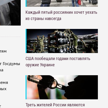
Каждый пятый россиянин хочет уехать
из страны навсегда
тям
США пообещали годами поставлять
т Госдумы
оружие Украине
за
ремя
ных
Треть жителей России являются
т