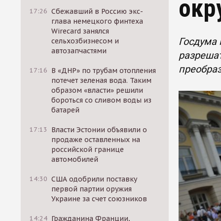
окр
17:26
Сбежавший в Россию экс-
глава немецкого финтеха
Wirecard занялся
Госдума 
сельхозбизнесом и
автозапчастями
разреша
преобраз
17:16
В «ДНР» по трубам отопления
потечет зеленая вода. Таким
образом «власти» решили
бороться со сливом воды из
батарей
17:13
Власти Эстонии объявили о
продаже оставленных на
российской границе
автомобилей
14:30
США одобрили поставку
первой партии оружия
Украине за счет союзников
14:24
Гражданина Франции,