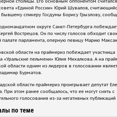
верной столицы. Его основным оппонентом считался
совета «Единой России» Юрий Шувалов, считающий
 бывшему спикеру Госдумы Борису Грызлову, сообщ
одномандатном округе Санкт-Петербурга побеждае
ергей Вострецов. Он по числу голосов обходит сво
 палате парламента, оперную певицу Марию Максак
овской области на праймериз побеждает участница
а «Уральские пельмени» Юлия Михалкова. А на прай
ой области одним из лидеров в голосовании являе
ладимир Бурматов.
адской области праймериз проигрывает депутат Ел
. При этом ранее сообщалось, что ее могут снять с
ельного голосования из-за негативных публикаций
алы по теме