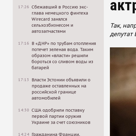
акт
17:26
Сбежавший в Россию экс-
глава немецкого финтеха
Wirecard занялся
Так, нап
сельхозбизнесом и
автозапчастями
депутат
17:16
В «ДНР» по трубам отопления
потечет зеленая вода. Таким
образом «власти» решили
бороться со сливом воды из
батарей
17:13
Власти Эстонии объявили о
продаже оставленных на
российской границе
автомобилей
14:30
США одобрили поставку
первой партии оружия
Украине за счет союзников
14:24
Гражданина Франции,