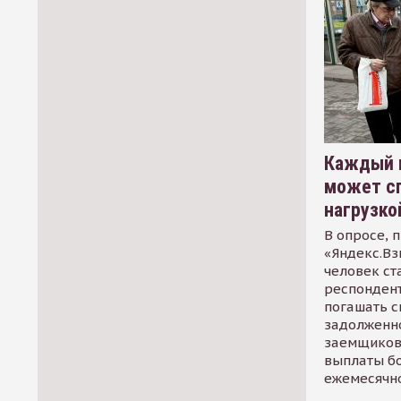
Каждый 
может сп
нагрузко
В опросе, 
«Яндекс.Вз
человек ст
респондент
погашать 
задолженно
заемщиков
выплаты б
ежемесячн