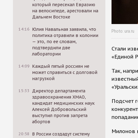
который пересекал Евразию
на велосипеде, арестовали на
Дальнем Востоке
14:16
Юлия Навальная заявила, что
Photo: ura.ru
политика отравили в колонии
— это, по ее словам,
подтвердили две
Стали изв
лаборатории
«Единой Р
14:09
Каждый пятый россиян не
Так, напр
может справиться с долговой
известный
нагрузкой
«Уральски
15:33
Директор департамента
здравоохранения ХМАО,
Подсчет г
кандидат медицинских наук
конкурент
Алексей Добровольский
выступил против запрета
попадани
абортов
Милонов 
20:58
В России создадут систему