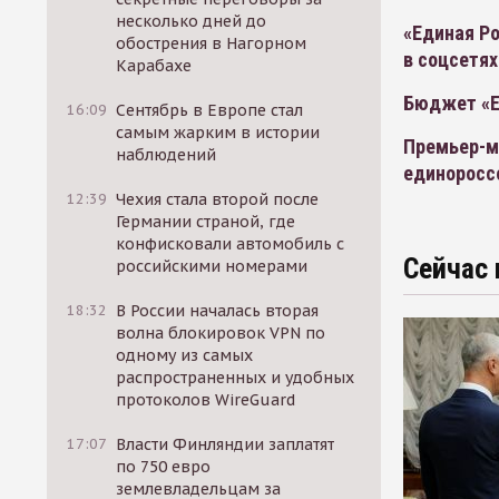
несколько дней до
«Единая Ро
обострения в Нагорном
в соцсетях
Карабахе
Бюджет «Е
16:09
Сентябрь в Европе стал
самым жарким в истории
Премьер-м
наблюдений
единоросс
12:39
Чехия стала второй после
Германии страной, где
конфисковали автомобиль с
Сейчас 
российскими номерами
18:32
В России началась вторая
волна блокировок VPN по
одному из самых
распространенных и удобных
протоколов WireGuard
17:07
Власти Финляндии заплатят
по 750 евро
землевладельцам за