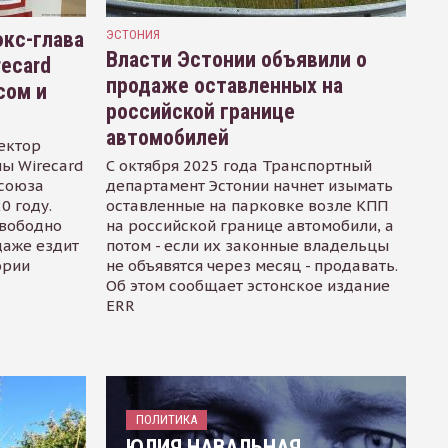
кс-глава
ЭСТОНИЯ
Власти Эстонии объявили о
recard
продаже оставленных на
сом и
российской границе
автомобилей
ектор
ы Wirecard
С октября 2025 года Транспортный
осоюза
департамент Эстонии начнет изымать
0 году.
оставленные на парковке возле КПП
свободно
на российской границе автомобили, а
даже ездит
потом - если их законные владельцы
ории
не объявятся через месяц - продавать.
Об этом сообщает эстонское издание
ERR
ПОЛИТИКА
ЮЛИЯ НАВАЛЬНАЯ