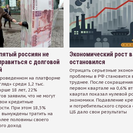
пятый россиян не
Экономический рост в
равиться с долговой
остановился
й
Отрицать серьезные эконо
проблемы в РФ становится 
проведенном на платформе
труднее. После сокращения
гляд» среди 1,2 тыс.
первом квартале на 0,6% в
арше 18 лет, 22%
квартал показал нулевой р
ов заявили, что не могут
экономики. Подавление кр
свои кредитные
и потребительского спроса
сти. При этом 18,5%
ЦБ дало свои результаты
 вынуждены тратить на
олее половины своего
ого доход