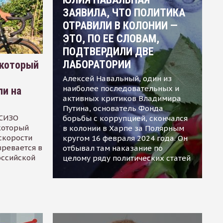
ЗАЯВИЛА, ЧТО ПОЛИТИКА
ОТРАВИЛИ В КОЛОНИИ —
ЭТО, ПО ЕЕ СЛОВАМ,
ПОДТВЕРДИЛИ ДВЕ
ЛАБОРАТОРИИ
 который
Алексей Навальный, один из
наиболее последовательных и
ли на
активных критиков Владимира
Путина, основатель Фонда
 СИЗО
борьбы с коррупцией, скончался
 который
в колонии в Харпе за Полярным
скорости
кругом 16 февраля 2024 года. Он
зревается в
отбывал там наказание по
оссийской
целому ряду политических статей