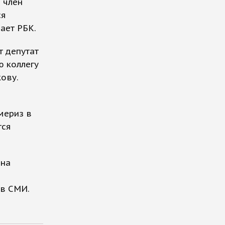
 член
ся
ает РБК.
т депутат
ю коллегу
ову.
мериз в
тся
ена
 в СМИ.