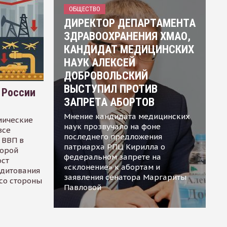
ОБЩЕСТВО
ДИРЕКТОР ДЕПАРТАМЕНТА
ЗДРАВООХРАНЕНИЯ ХМАО,
КАНДИДАТ МЕДИЦИНСКИХ
НАУК АЛЕКСЕЙ
ДОБРОВОЛЬСКИЙ
ВЫСТУПИЛ ПРОТИВ
 России
ЗАПРЕТА АБОРТОВ
Мнение кандидата медицинских
мические
наук прозвучало на фоне
все
последнего предложения
 ВВП в
патриарха РПЦ Кирилла о
торой
федеральном запрете на
ост
«склонение» к абортам и
едитования
заявления сенатора Маргариты
 со стороны
Павловой