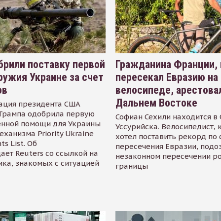
рили поставку первой
Гражданина Франции,
ружия Украине за счет
пересекал Евразию на
ов
велосипеде, арестова
Дальнем Востоке
ация президента США
Трампа одобрила первую
Софиан Сехили находится в
енной помощи для Украины
Уссурийска. Велосипедист,
еханизма Priority Ukraine
хотел поставить рекорд по 
s List. Об
пересечения Евразии, подо
ает Reuters со ссылкой на
незаконном пересечении р
ика, знакомых с ситуацией
границы