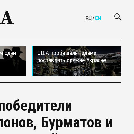
RU
/
EN
м одни
США пообещали годами
поставлять оружие Украине
победители
лонов, Бурматов и