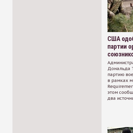
США одоб
партии о
союзник
Администр
Дональда 
партию во
в рамках м
Requirement
этом сообщ
два источн