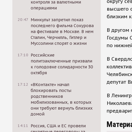
округу се
контроля за валютными
операциями
высшего 
близким к
20:47
Минкульт запретил показ
последнего фильма Сокурова
В другом 
на фестивале в Москве. В нем
Госдумы С
Сталин, Черчилль, Гитлер и
Муссолини спорят о жизни
по нижней
17:10
Российские
В Свердл
политзаключенные призвали
коллектив
к голодовке солидарности 30
октября
Челябинск
депутат В
17:12
«ВКонтакте» начал
блокировать посты
В Ленингр
родственников
мобилизованных, в которых
Николаева
они требуют вернуть близких
предварит
домой
Матери
14:11
Россия, США и ЕС провели
секретные переговоры за