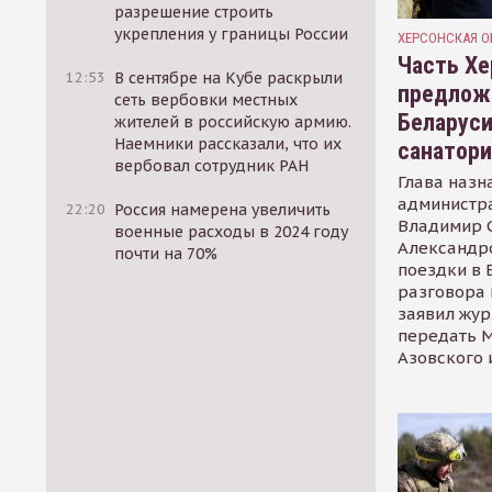
разрешение строить
укрепления у границы России
ХЕРСОНСКАЯ О
Часть Хе
12:53
В сентябре на Кубе раскрыли
предлож
сеть вербовки местных
Беларуси
жителей в российскую армию.
Наемники рассказали, что их
санатор
вербовал сотрудник РАН
Глава назн
администр
22:20
Россия намерена увеличить
Владимир С
военные расходы в 2024 году
Александр
почти на 70%
поездки в 
разговора 
заявил жур
передать М
Азовского 