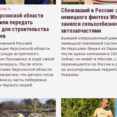
БЛАСТЬ
Сбежавший в Россию э
рсонской области
немецкого финтеха Wi
или передать
занялся сельхозбизне
 для строительства
автозапчастями
иев
Бывший операционный дир
аченной Россией
немецкой платёжной систем
ации Херсонской области
Ян Марсалек бежал из Евр
альдо встретился с
после краха компании в 202
ом Лукашенко в ходе своей
Сейчас он живёт в Москве, 
Беларусь. После этого
перемещается по России и 
глава Херсонской области
на оккупированные террит
налистам, что регион готов
Украины
инску часть побережья
и Черного морей