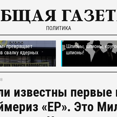
ПОЛИТИКА
м» превращает
Шпионы, шпионы, круго
в свалку ядерных
шпионы!
в
38
ли известны первые 
ймериз «ЕР». Это Ми