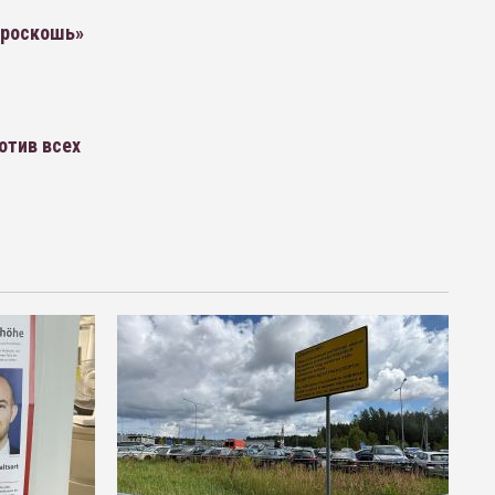
«роскошь»
отив всех