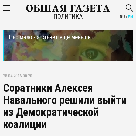
ПОЛИТИКА
RU
/
EN
Нас мало - а станет еще меньше
28.04.2016 00:20
Соратники Алексея
Навального решили выйти
из Демократической
коалиции