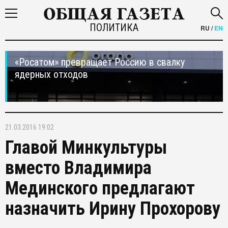
ПОЛИТИКА
RU
/
EN
«Росатом» превращает Россию в свалку
ядерных отходов
21.03.2016 19:02
Главой Минкультуры
вместо Владимира
Мединского предлагают
назначить Ирину Прохорову