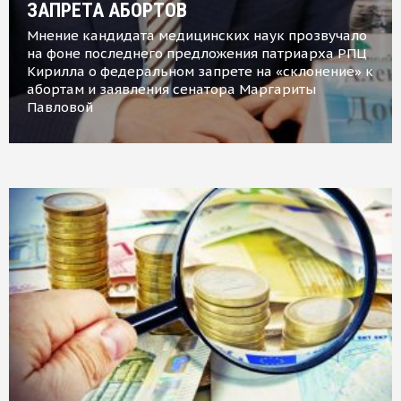
ЗАПРЕТА АБОРТОВ
Мнение кандидата медицинских наук прозвучало
на фоне последнего предложения патриарха РПЦ
Кирилла о федеральном запрете на «склонение» к
абортам и заявления сенатора Маргариты
Павловой