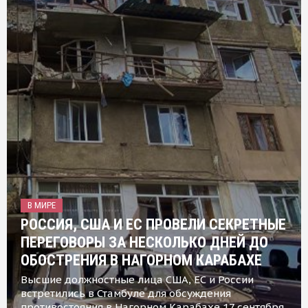
В МИРЕ
РОССИЯ, США И ЕС ПРОВЕЛИ СЕКРЕТНЫЕ
ПЕРЕГОВОРЫ ЗА НЕСКОЛЬКО ДНЕЙ ДО
ОБОСТРЕНИЯ В НАГОРНОМ КАРАБАХЕ
Высшие должностные лица США, ЕС и России
встретились в Стамбуле для обсуждения
противостояния в Нагорном Карабахе 17 сентября,