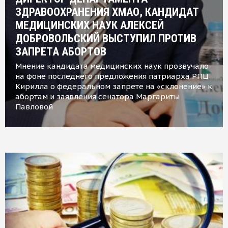
ЗДРАВООХРАНЕНИЯ ХМАО, КАНДИДАТ
МЕДИЦИНСКИХ НАУК АЛЕКСЕЙ
ДОБРОВОЛЬСКИЙ ВЫСТУПИЛ ПРОТИВ
ЗАПРЕТА АБОРТОВ
Мнение кандидата медицинских наук прозвучало
на фоне последнего предложения патриарха РПЦ
Кирилла о федеральном запрете на «склонение» к
абортам и заявления сенатора Маргариты
Павловой