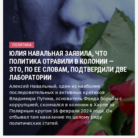
ПОЛИТИКА
ЮЛИЯ НАВАЛЬНАЯ ЗАЯВИЛА, ЧТО
ПОЛИТИКА ОТРАВИЛИ В КОЛОНИИ —
ЭТО, ПО ЕЕ СЛОВАМ, ПОДТВЕРДИЛИ ДВЕ
ЛАБОРАТОРИИ
Алексей Навальный, один из наиболее
последовательных и активных критиков
Владимира Путина, основатель Фонда борьбы с
коррупцией, скончался в колонии в Харпе за
Полярным кругом 16 февраля 2024 года. Он
отбывал там наказание по целому ряду
политических статей