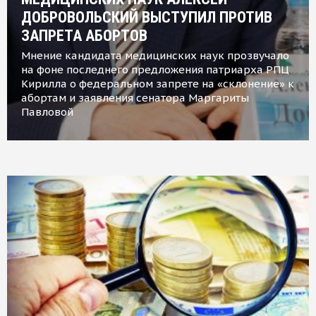
ДОБРОВОЛЬСКИЙ ВЫСТУПИЛ ПРОТИВ
ЗАПРЕТА АБОРТОВ
Мнение кандидата медицинских наук прозвучало
на фоне последнего предложения патриарха РПЦ
Кирилла о федеральном запрете на «склонение» к
абортам и заявления сенатора Маргариты
Павловой