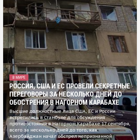
В МИРЕ
РОССИЯ, США И ЕС ПРОВЕЛИ СЕКРЕТНЫЕ
ПЕРЕГОВОРЫ ЗА НЕСКОЛЬКО ДНЕЙ ДО
ОБОСТРЕНИЯ В НАГОРНОМ КАРАБАХЕ
Высшие должностные лица США, ЕС и России
встретились в Стамбуле для обсуждения
противостояния в Нагорном Карабахе 17 сентября,
всего за несколько дней до того, как
Азербайджан начал обстрел непризнанной