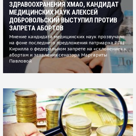
ЗДРАВООХРАНЕНИЯ ХМАО, КАНДИДАТ
МЕДИЦИНСКИХ НАУК АЛЕКСЕЙ
ДОБРОВОЛЬСКИЙ ВЫСТУПИЛ ПРОТИВ
ЗАПРЕТА АБОРТОВ
Мнение кандидата медицинских наук прозвучало
на фоне последнего предложения патриарха РПЦ
Кирилла о федеральном запрете на «склонение» к
абортам и заявления сенатора Маргариты
Павловой