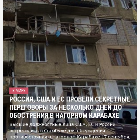
В МИРЕ
РОССИЯ, США И ЕС ПРОВЕЛИ СЕКРЕТНЫЕ
ПЕРЕГОВОРЫ ЗА НЕСКОЛЬКО ДНЕЙ ДО
ОБОСТРЕНИЯ В НАГОРНОМ КАРАБАХЕ
Высшие должностные лица США, ЕС и России
встретились в Стамбуле для обсуждения
противостояния в Нагорном Карабахе 17 сентября,