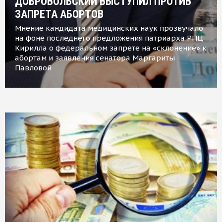
ДОБРОВОЛЬСКИЙ ВЫСТУПИЛ ПРОТИВ
ЗАПРЕТА АБОРТОВ
Мнение кандидата медицинских наук прозвучало
на фоне последнего предложения патриарха РПЦ
Кирилла о федеральном запрете на «склонение» к
абортам и заявления сенатора Маргариты
Павловой