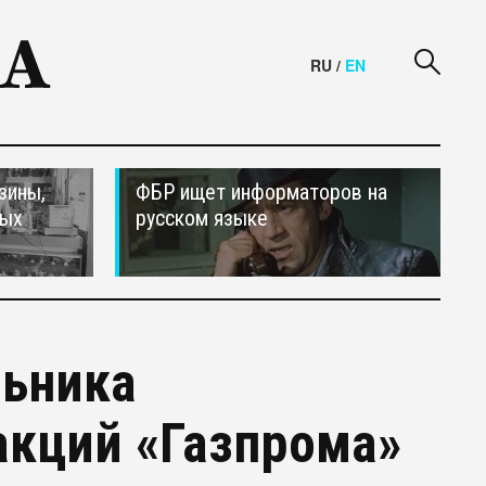
RU
/
EN
зины,
ФБР ищет информаторов на
тых
русском языке
льника
акций «Газпрома»