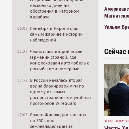
несколько дней до
Американс
обострения в Нагорном
Магнитско
Карабахе
Уильям Бр
16:09
Сентябрь в Европе стал
самым жарким в истории
наблюдений
Сейчас 
12:39
Чехия стала второй после
Германии страной, где
конфисковали автомобиль с
российскими номерами
18:32
В России началась вторая
волна блокировок VPN по
одному из самых
распространенных и удобных
протоколов WireGuard
17:07
Власти Финляндии заплатят
по 750 евро
ХЕРСОНСКАЯ О
землевладельцам за
Часть Хе