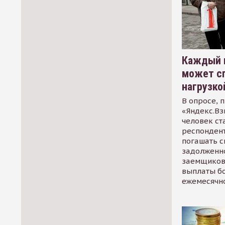
Каждый 
может сп
нагрузко
В опросе, 
«Яндекс.Вз
человек ст
респондент
погашать 
задолженно
заемщиков
выплаты б
ежемесячн