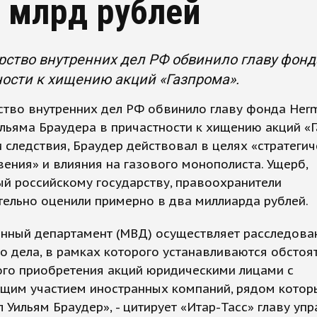
2 млрд рублей
ство внутренних дел РФ обвинило главу фонда
ости к хищению акций «Газпрома».
ство внутренних дел РФ обвинило главу фонда Her
ильяма Браудера в причастности к хищению акций «
 следствия, Браудер действовал в целях «стратегич
ения» и влияния на газового монополиста. Ущерб,
й российскому государству, правоохранители
ельно оценили примерно в два миллиарда рублей.
енный департамент (МВД) осуществляет расследова
о дела, в рамках которого устанавливаются обстоя
ого приобретения акций юридическими лицами с
щим участием иностранных компаний, рядом котор
 Уильям Браудер», - цитирует «Итар-Тасс» главу уп