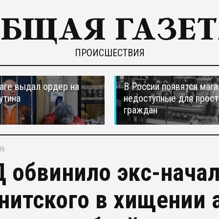
ПРОИСШЕСТВИЯ
ааге выдал ордер на
В России появятся мага
утина
недоступные для прос
граждан
36
 обвинило экс-нача
нитского в хищении 