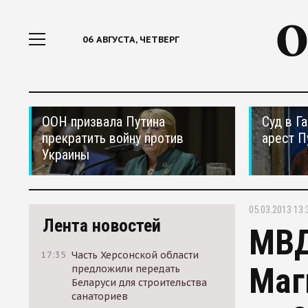
06 АВГУСТА, ЧЕТВЕРГ
ООН призвала Путина
Суд в Г
прекратить войну против
арест П
Украины
05.03.2013 13:
Лента новостей
МВД
17:35
Часть Херсонской области
Маг
предложили передать
Беларуси для строительства
санаториев