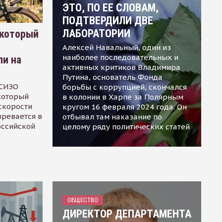
ЭТО, ПО ЕЕ СЛОВАМ,
ПОДТВЕРДИЛИ ДВЕ
ЛАБОРАТОРИИ
 который
Алексей Навальный, один из
наиболее последовательных и
ли на
активных критиков Владимира
Путина, основатель Фонда
 СИЗО
борьбы с коррупцией, скончался
 который
в колонии в Харпе за Полярным
скорости
кругом 16 февраля 2024 года. Он
зревается в
отбывал там наказание по
оссийской
целому ряду политических статей
ОБЩЕСТВО
ДИРЕКТОР ДЕПАРТАМЕНТА