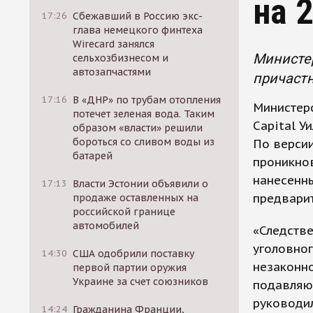
на 
17:26
Сбежавший в Россию экс-
глава немецкого финтеха
Wirecard занялся
Министер
сельхозбизнесом и
автозапчастями
причастн
17:16
В «ДНР» по трубам отопления
Министер
потечет зеленая вода. Таким
Capital У
образом «власти» решили
бороться со сливом воды из
По версии
батарей
проникнов
нанесенны
17:13
Власти Эстонии объявили о
предварит
продаже оставленных на
российской границе
автомобилей
«Следств
уголовног
14:30
США одобрили поставку
незаконн
первой партии оружия
Украине за счет союзников
подавляю
руководил
14:24
Гражданина Франции,