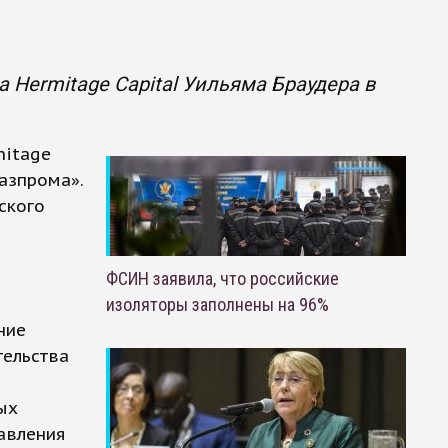
 Hermitage Capital Уильяма Браудера в
mitage
Газпрома».
ского
ФСИН заявила, что российские
изоляторы заполнены на 96%
ние
тельства
ых
равления