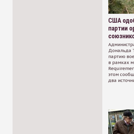
США одоб
партии о
союзник
Администр
Дональда 
партию во
в рамках м
Requirement
этом сообщ
два источн