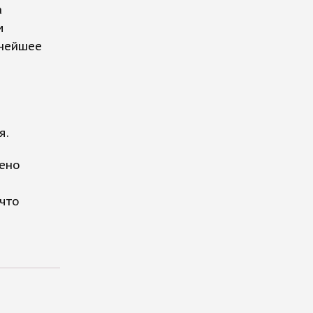
а
м
ьнейшее
я.
чено
 что