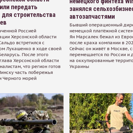
немецкого финтеха Wi
или передать
занялся сельхозбизне
 для строительства
автозапчастями
иев
Бывший операционный дир
аченной Россией
немецкой платёжной систем
ации Херсонской области
Ян Марсалек бежал из Евр
альдо встретился с
после краха компании в 202
ом Лукашенко в ходе своей
Сейчас он живёт в Москве, 
Беларусь. После этого
перемещается по России и 
глава Херсонской области
на оккупированные террит
налистам, что регион готов
Украины
инску часть побережья
и Черного морей