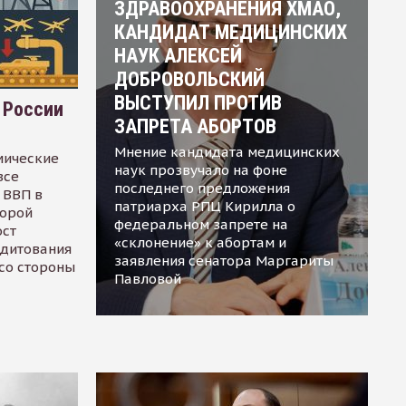
ЗДРАВООХРАНЕНИЯ ХМАО,
КАНДИДАТ МЕДИЦИНСКИХ
НАУК АЛЕКСЕЙ
ДОБРОВОЛЬСКИЙ
ВЫСТУПИЛ ПРОТИВ
 России
ЗАПРЕТА АБОРТОВ
Мнение кандидата медицинских
мические
наук прозвучало на фоне
все
последнего предложения
 ВВП в
патриарха РПЦ Кирилла о
торой
федеральном запрете на
ост
«склонение» к абортам и
едитования
заявления сенатора Маргариты
 со стороны
Павловой