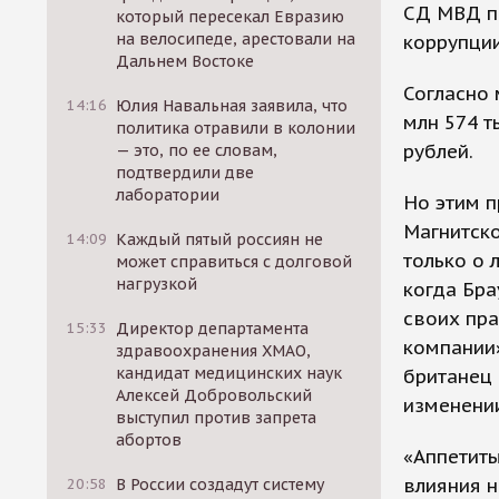
СД МВД п
который пересекал Евразию
на велосипеде, арестовали на
коррупци
Дальнем Востоке
Согласно 
14:16
Юлия Навальная заявила, что
млн 574 т
политика отравили в колонии
рублей.
— это, по ее словам,
подтвердили две
лаборатории
Но этим п
Магнитско
14:09
Каждый пятый россиян не
только о 
может справиться с долговой
нагрузкой
когда Бра
своих пра
15:33
Директор департамента
компании»
здравоохранения ХМАО,
кандидат медицинских наук
британец 
Алексей Добровольский
изменении
выступил против запрета
абортов
«Аппетиты
влияния н
20:58
В России создадут систему