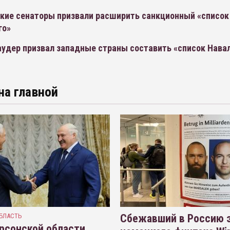
кие сенаторы призвали расширить санкционный «список
го»
аудер призвал западные страны составить «список Нава
на главной
БЛАСТЬ
Сбежавший в Россию э
рсонской области