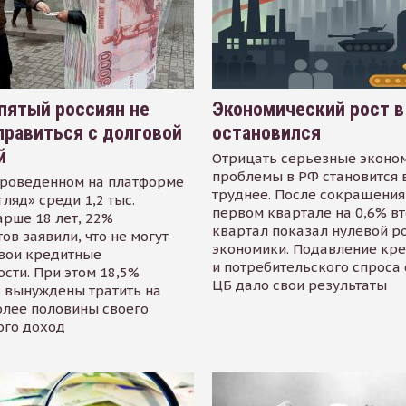
пятый россиян не
Экономический рост в
равиться с долговой
остановился
й
Отрицать серьезные эконо
проблемы в РФ становится 
проведенном на платформе
труднее. После сокращения
гляд» среди 1,2 тыс.
первом квартале на 0,6% в
арше 18 лет, 22%
квартал показал нулевой р
ов заявили, что не могут
экономики. Подавление кр
свои кредитные
и потребительского спроса
сти. При этом 18,5%
ЦБ дало свои результаты
 вынуждены тратить на
олее половины своего
ого доход