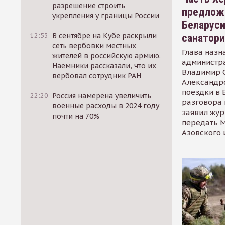
разрешение строить
предлож
укрепления у границы России
Беларуси
12:53
В сентябре на Кубе раскрыли
санатор
сеть вербовки местных
Глава назн
жителей в российскую армию.
администр
Наемники рассказали, что их
Владимир С
вербовал сотрудник РАН
Александр
поездки в 
22:20
Россия намерена увеличить
разговора 
военные расходы в 2024 году
заявил жур
почти на 70%
передать М
Азовского 