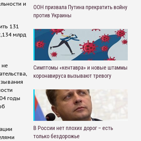
льности и
ООН призвала Путина прекратить войну
против Украины
ить 131
,134 млрд
 не
Симптомы «кентавра» и новые штаммы
тельства,
коронавируса вызывают тревогу
вязывания
ности
004 годы
об
В России нет плохих дорог – есть
зации
только бездорожье
елями