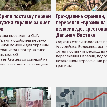
рили поставку первой
Гражданина Франции,
ружия Украине за счет
пересекал Евразию на
ов
велосипеде, арестова
Дальнем Востоке
ация президента США
Трампа одобрила первую
Софиан Сехили находится в
енной помощи для Украины
Уссурийска. Велосипедист,
еханизма Priority Ukraine
хотел поставить рекорд по 
s List. Об
пересечения Евразии, подо
ает Reuters со ссылкой на
незаконном пересечении р
ика, знакомых с ситуацией
границы