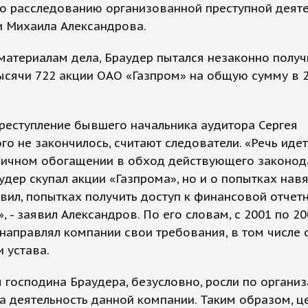
о расследованию организованной преступной деяте
и Михаила Александрова.
материалам дела, Браудер пытался незаконно получ
ысячи 722 акции ОАО «Газпром» на общую сумму в 2
реступление бывшего начальника аудитора Сергея
го не закончилось, считают следователи. «Речь идет
личном обогащении в обход действующего законода
удер скупал акции «Газпрома», но и о попытках на
вил, попытках получить доступ к финансовой отчет
, - заявил Александров. По его словам, с 2001 по 2
направлял компании свои требования, в том числе 
 устава.
 господина Браудера, безусловно, росли по органи
а деятельность данной компании. Таким образом, ц