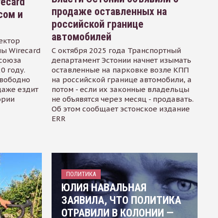
recard
продаже оставленных на
сом и
российской границе
автомобилей
ектор
ы Wirecard
С октября 2025 года Транспортный
осоюза
департамент Эстонии начнет изымать
0 году.
оставленные на парковке возле КПП
свободно
на российской границе автомобили, а
даже ездит
потом - если их законные владельцы
ории
не объявятся через месяц - продавать.
Об этом сообщает эстонское издание
ERR
ПОЛИТИКА
ЮЛИЯ НАВАЛЬНАЯ
ЗАЯВИЛА, ЧТО ПОЛИТИКА
ОТРАВИЛИ В КОЛОНИИ —