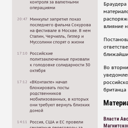
контроля за валютными
Браудера 
операциями
материало
распоряже
20:47
Минкульт запретил показ
последнего фильма Сокурова
влияние н
на фестивале в Москве. В нем
Сталин, Черчилль, Гитлер и
Постановл
Муссолини спорят о жизни
ответстве
17:10
Российские
ближайши
политзаключенные призвали
к голодовке солидарности 30
Во вторни
октября
уведомлен
российско
17:12
«ВКонтакте» начал
блокировать посты
британца
родственников
мобилизованных, в которых
Матери
они требуют вернуть близких
домой
Власти Авс
14:11
Россия, США и ЕС провели
Магнитско
секретные переговоры за