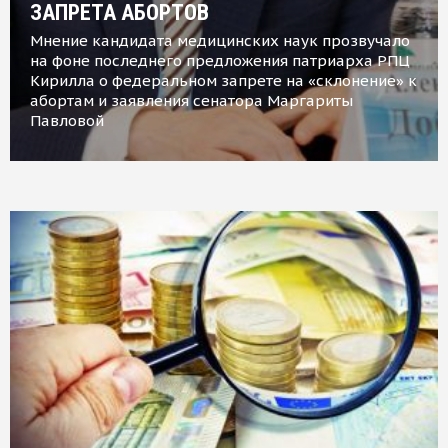
ЗАПРЕТА АБОРТОВ
Мнение кандидата медицинских наук прозвучало
на фоне последнего предложения патриарха РПЦ
Кирилла о федеральном запрете на «склонение» к
абортам и заявления сенатора Маргариты
Павловой