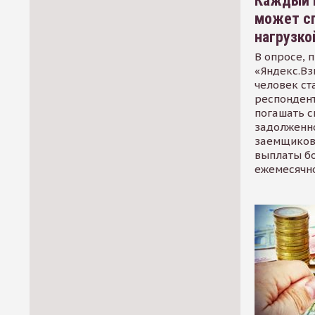
Каждый 
может сп
нагрузко
В опросе, 
«Яндекс.Вз
человек ст
респондент
погашать 
задолженно
заемщиков
выплаты б
ежемесячн