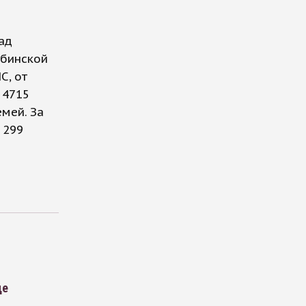
ад
ябинской
С, от
 4715
емей. За
 299
й
де