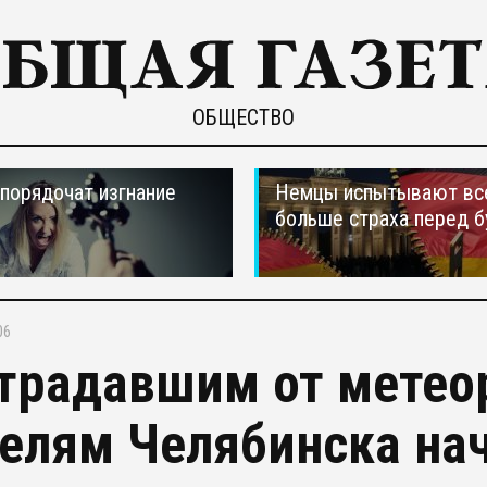
ОБЩЕСТВО
порядочат изгнание
Немцы испытывают вс
больше страха перед 
06
традавшим от метео
елям Челябинска на