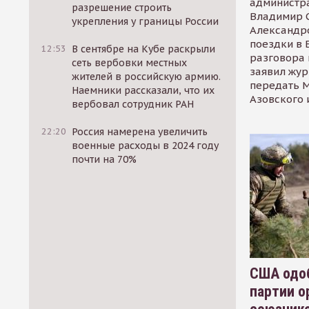
администр
разрешение строить
Владимир С
укрепления у границы России
Александр
поездки в 
12:53
В сентябре на Кубе раскрыли
разговора 
сеть вербовки местных
заявил жур
жителей в российскую армию.
передать М
Наемники рассказали, что их
Азовского 
вербовал сотрудник РАН
22:20
Россия намерена увеличить
военные расходы в 2024 году
почти на 70%
США одоб
партии о