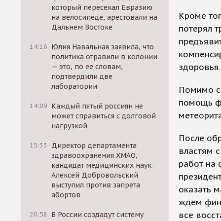
который пересекал Евразию
Кроме тог
на велосипеде, арестовали на
Дальнем Востоке
потерял т
предъявит
14:16
Юлия Навальная заявила, что
компенси
политика отравили в колонии
здоровья.
— это, по ее словам,
подтвердили две
лаборатории
Помимо с
помощь ф
14:09
Каждый пятый россиян не
метеорита
может справиться с долговой
нагрузкой
После об
15:33
Директор департамента
властям 
здравоохранения ХМАО,
работ на 
кандидат медицинских наук
Алексей Добровольский
президент
выступил против запрета
оказать 
абортов
ждем фин
все восст
20:58
В России создадут систему