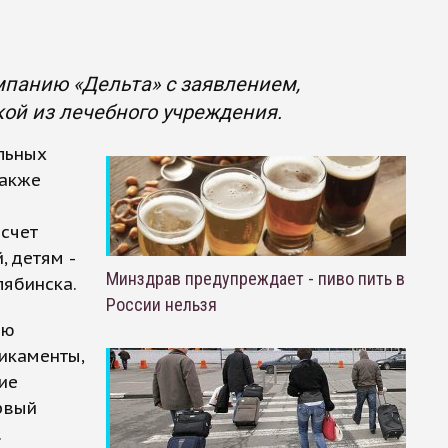
мпанию «Дельта» с заявлением,
ой из лечебного учреждения.
льных
также
 счет
, детям -
Минздрав предупреждает - пиво пить в
лябинска.
России нельзя
ию
икаменты,
ие
рвый
.