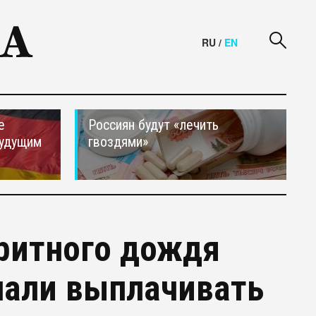
RU
/
EN
е
Россиян будут «лечить
будущим
гвоздями»
ритного дождя
чали выплачивать