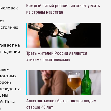
Каждый пятый россиянин хочет уехать
 человек
из страны навсегда
ет
остоянию
тывает на
т падения
Треть жителей России являются
«тихими алкоголиками»
ьным
монтных
тороны
президента
, мы
Алкоголь может быть полезен людям
й. Пока
старше 40 лет
а