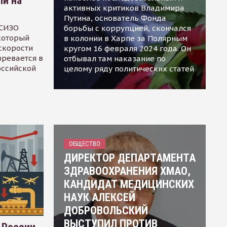
ли на
активных критиков Владимира
Путина, основатель Фонда
 СИЗО
борьбы с коррупцией, скончался
 который
в колонии в Харпе за Полярным
скорости
кругом 16 февраля 2024 года. Он
зревается в
отбывал там наказание по
оссийской
целому ряду политических статей
ОБЩЕСТВО
ДИРЕКТОР ДЕПАРТАМЕНТА
ЗДРАВООХРАНЕНИЯ ХМАО,
КАНДИДАТ МЕДИЦИНСКИХ
НАУК АЛЕКСЕЙ
ДОБРОВОЛЬСКИЙ
ВЫСТУПИЛ ПРОТИВ