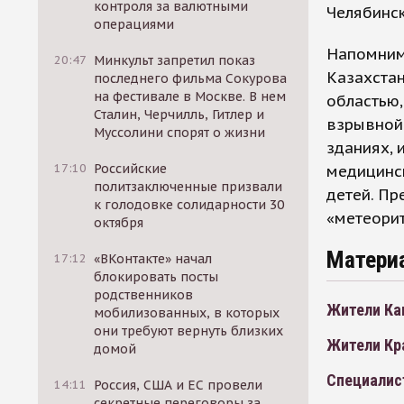
контроля за валютными
Челябинск
операциями
Напомним,
20:47
Минкульт запретил показ
Казахстан
последнего фильма Сокурова
на фестивале в Москве. В нем
областью,
Сталин, Черчилль, Гитлер и
взрывной
Муссолини спорят о жизни
зданиях, 
17:10
Российские
медицинск
политзаключенные призвали
детей. Пр
к голодовке солидарности 30
«метеорит
октября
Матери
17:12
«ВКонтакте» начал
блокировать посты
родственников
Жители Ка
мобилизованных, в которых
они требуют вернуть близких
Жители Кр
домой
Специалис
14:11
Россия, США и ЕС провели
секретные переговоры за