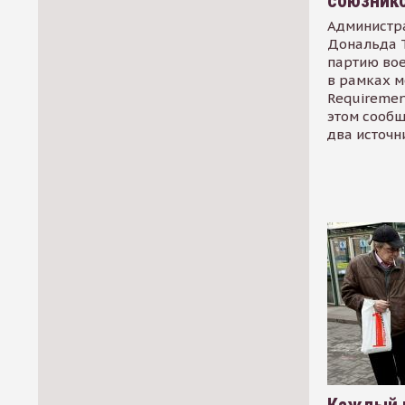
союзник
Администр
Дональда 
партию во
в рамках м
Requirement
этом сообщ
два источн