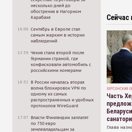
несколько дней до
обострения в Нагорном
Сейчас 
Карабахе
16:09
Сентябрь в Европе стал
самым жарким в истории
наблюдений
12:39
Чехия стала второй после
Германии страной, где
конфисковали автомобиль с
российскими номерами
18:32
В России началась вторая
волна блокировок VPN по
ХЕРСОНСКАЯ О
одному из самых
Часть Хе
распространенных и удобных
предлож
протоколов WireGuard
Беларуси
17:07
Власти Финляндии заплатят
санатор
по 750 евро
Глава назн
землевладельцам за