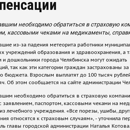
пенсации
вшим необходимо обратиться в страховую ко
м, кассовыми чеками на медикаменты, справк
вшие из-за падения метеорита работники муниципа
х учреждений образования и здравоохранения, а 
 и дошкольники города Челябинска могут ожидать
ий, так как эти категории граждан застрахованы за
о бюджета. Взрослым выплатят до 100 тысяч рублей
яч. Об этом сообщается на сайте администрации Че
вшим необходимо обратиться в страховую компан
с заявлением, паспортом, кассовыми чеками на мед
из лечебного учреждения. «Все порезы, ушибы, друг
ия относятся к страховым случаям», - уточнила пе
ль главы городской администрации Наталья Котова