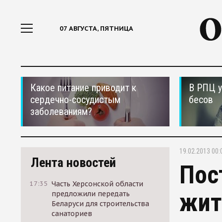
07 АВГУСТА, ПЯТНИЦА
Какое питание приводит к
В РПЦ у
сердечно-сосудистым
бесов
заболеваниям?
19.02.2013 00:
Лента новостей
Пос
17:35
Часть Херсонской области
жит
предложили передать
Беларуси для строительства
санаториев