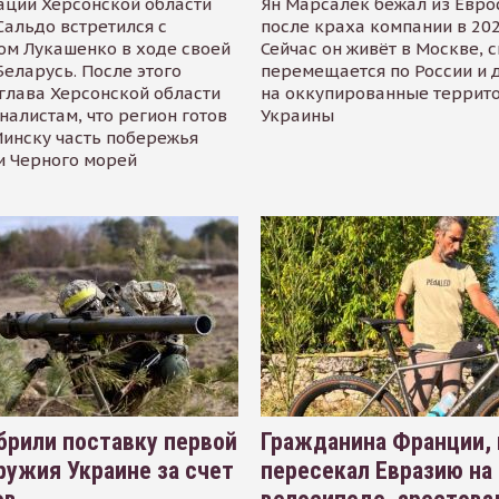
ации Херсонской области
Ян Марсалек бежал из Евр
альдо встретился с
после краха компании в 202
ом Лукашенко в ходе своей
Сейчас он живёт в Москве, 
Беларусь. После этого
перемещается по России и 
глава Херсонской области
на оккупированные террит
налистам, что регион готов
Украины
инску часть побережья
и Черного морей
рили поставку первой
Гражданина Франции,
ружия Украине за счет
пересекал Евразию на