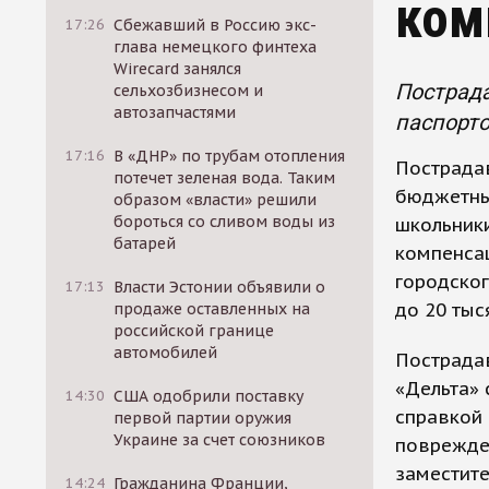
ком
17:26
Сбежавший в Россию экс-
глава немецкого финтеха
Wirecard занялся
Пострада
сельхозбизнесом и
автозапчастями
паспорто
17:16
В «ДНР» по трубам отопления
Пострада
потечет зеленая вода. Таким
бюджетны
образом «власти» решили
бороться со сливом воды из
школьники
батарей
компенсац
городског
17:13
Власти Эстонии объявили о
до 20 тыс
продаже оставленных на
российской границе
автомобилей
Пострада
«Дельта» 
14:30
США одобрили поставку
справкой 
первой партии оружия
Украине за счет союзников
поврежден
заместите
14:24
Гражданина Франции,