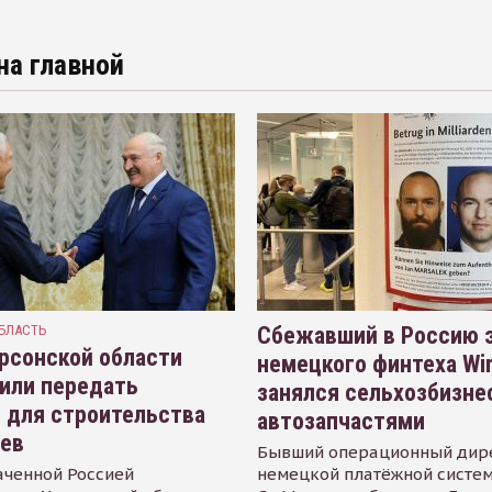
на главной
БЛАСТЬ
Сбежавший в Россию э
рсонской области
немецкого финтеха Wi
или передать
занялся сельхозбизне
 для строительства
автозапчастями
иев
Бывший операционный дир
аченной Россией
немецкой платёжной систем