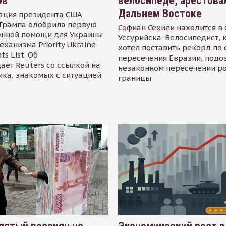
ов
велосипеде, арестова
Дальнем Востоке
ация президента США
Трампа одобрила первую
Софиан Сехили находится в
енной помощи для Украины
Уссурийска. Велосипедист,
еханизма Priority Ukraine
хотел поставить рекорд по 
s List. Об
пересечения Евразии, подо
ает Reuters со ссылкой на
незаконном пересечении р
ика, знакомых с ситуацией
границы