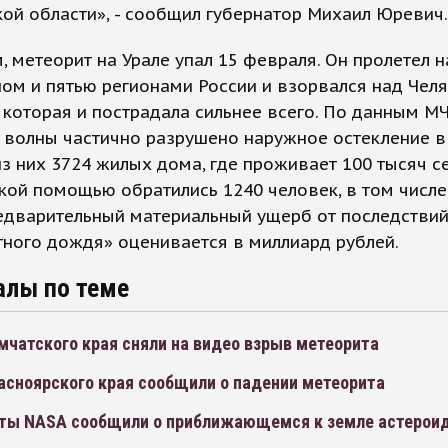
ой области», - сообщил губернатор Михаил Юревич.
 метеорит на Урале упал 15 февраля. Он пролетел н
ом и пятью регионами России и взорвался над Чел
 которая и пострадала сильнее всего. По данным МЧ
 волны частично разрушено наружное остекление в
из них 3724 жилых дома, где проживает 100 тысяч с
ой помощью обратились 1240 человек, в том числе
едварительный материальный ущерб от последстви
ного дождя» оценивается в миллиард рублей.
алы по теме
мчатского края сняли на видео взрыв метеорита
асноярского края сообщили о падении метеорита
ты NASA сообщили о приближающемся к земле астерои