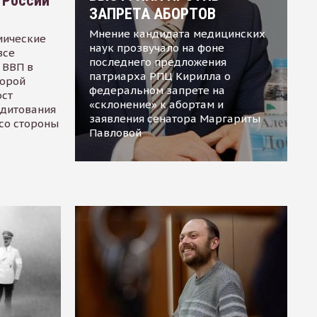
 России
ЗАПРЕТА АБОРТОВ
Мнение кандидата медицинских
мические
наук прозвучало на фоне
все
последнего предложения
 ВВП в
патриарха РПЦ Кирилла о
торой
федеральном запрете на
ост
«склонение» к абортам и
едитования
заявления сенатора Маргариты
 со стороны
Павловой