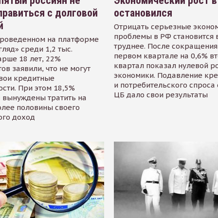
пятый россиян не
Экономический рост в
равиться с долговой
остановился
й
Отрицать серьезные эконо
проблемы в РФ становится 
проведенном на платформе
труднее. После сокращения
гляд» среди 1,2 тыс.
первом квартале на 0,6% в
арше 18 лет, 22%
квартал показал нулевой р
ов заявили, что не могут
экономики. Подавление кр
свои кредитные
и потребительского спроса
сти. При этом 18,5%
ЦБ дало свои результаты
 вынуждены тратить на
олее половины своего
ого доход