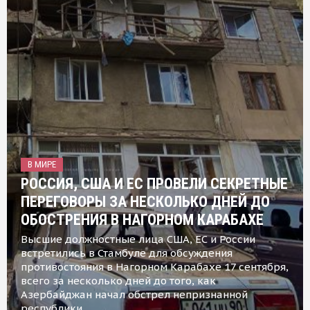
В МИРЕ
РОССИЯ, США И ЕС ПРОВЕЛИ СЕКРЕТНЫЕ
ПЕРЕГОВОРЫ ЗА НЕСКОЛЬКО ДНЕЙ ДО
ОБОСТРЕНИЯ В НАГОРНОМ КАРАБАХЕ
Высшие должностные лица США, ЕС и России
встретились в Стамбуле для обсуждения
противостояния в Нагорном Карабахе 17 сентября,
всего за несколько дней до того, как
Азербайджан начал обстрел непризнанной
республики