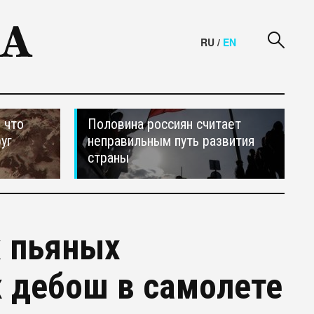
RU
/
EN
 что
Половина россиян считает
уг
неправильным путь развития
страны
х пьяных
 дебош в самолете