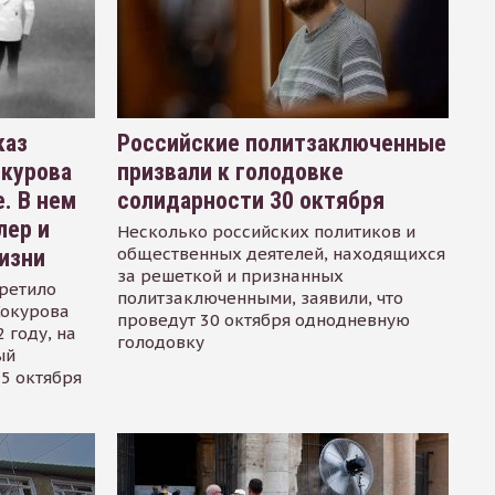
каз
Российские политзаключенные
окурова
призвали к голодовке
. В нем
солидарности 30 октября
лер и
Несколько российских политиков и
общественных деятелей, находящихся
изни
за решеткой и признанных
ретило
политзаключенными, заявили, что
Сокурова
проведут 30 октября однодневную
 году, на
голодовку
ый
15 октября