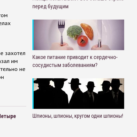
перед будущим
том
елах
не захотел
Какое питание приводит к сердечно-
азал им
сосудистым заболеваниям?
ительно не
он
Шпионы, шпионы, кругом одни шпионы!
 Четыре