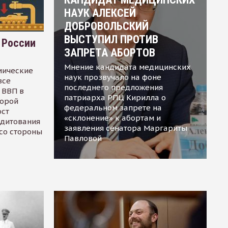
НАУК АЛЕКСЕЙ
ДОБРОВОЛЬСКИЙ
ВЫСТУПИЛ ПРОТИВ
 России
ЗАПРЕТА АБОРТОВ
Мнение кандидата медицинских
мические
наук прозвучало на фоне
все
последнего предложения
 ВВП в
патриарха РПЦ Кирилла о
торой
федеральном запрете на
ост
«склонение» к абортам и
едитования
заявления сенатора Маргариты
 со стороны
Павловой