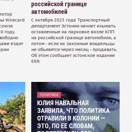
российской границе
автомобилей
ектор
ы Wirecard
С октября 2025 года Транспортный
осоюза
департамент Эстонии начнет изымать
0 году.
оставленные на парковке возле КПП
свободно
на российской границе автомобили, а
даже ездит
потом - если их законные владельцы
ории
не объявятся через месяц - продавать.
Об этом сообщает эстонское издание
ERR
ПОЛИТИКА
ЮЛИЯ НАВАЛЬНАЯ
ЗАЯВИЛА, ЧТО ПОЛИТИКА
ОТРАВИЛИ В КОЛОНИИ —
ЭТО, ПО ЕЕ СЛОВАМ,