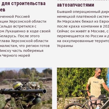
 для строительства
автозапчастями
иев
Бывший операционный дир
аченной Россией
немецкой платёжной систем
ации Херсонской области
Ян Марсалек бежал из Евр
альдо встретился с
после краха компании в 202
ом Лукашенко в ходе своей
Сейчас он живёт в Москве, 
Беларусь. После этого
перемещается по России и 
глава Херсонской области
на оккупированные террит
налистам, что регион готов
Украины
инску часть побережья
и Черного морей