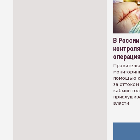
В России
контрол
операци
Правительс
мониторинг
помощью к
за оттоком 
кабмин тол
прислушив
власти