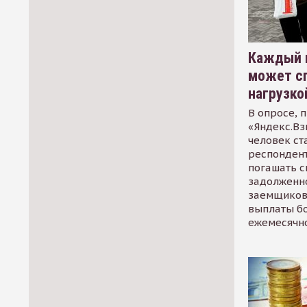
Каждый 
может сп
нагрузко
В опросе, 
«Яндекс.Вз
человек ст
респондент
погашать 
задолженно
заемщиков
выплаты б
ежемесячн