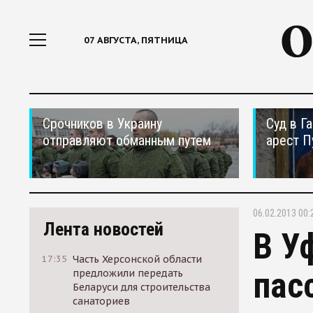
07 АВГУСТА, ПЯТНИЦА
Срочников в Украину
Суд в Г
отправляют обманным путем
арест П
06.02.2013 00:
Лента новостей
В У
17:35
Часть Херсонской области
пас
предложили передать
Беларуси для строительства
санаториев