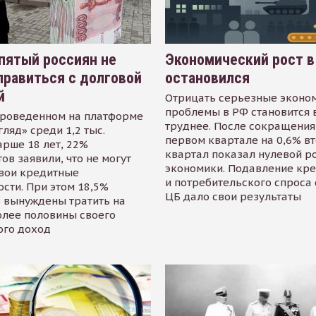
пятый россиян не
Экономический рост в
равиться с долговой
остановился
й
Отрицать серьезные эконо
проблемы в РФ становится 
проведенном на платформе
труднее. После сокращения
гляд» среди 1,2 тыс.
первом квартале на 0,6% в
арше 18 лет, 22%
квартал показал нулевой р
ов заявили, что не могут
экономики. Подавление кр
свои кредитные
и потребительского спроса
сти. При этом 18,5%
ЦБ дало свои результаты
 вынуждены тратить на
олее половины своего
ого доход