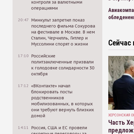
контроля за валютными
операциями
Авиакомпан
обледенен
20:47
Минкульт запретил показ
последнего фильма Сокурова
на фестивале в Москве. В нем
Сталин, Черчилль, Гитлер и
Сейчас 
Муссолини спорят о жизни
17:10
Российские
политзаключенные призвали
к голодовке солидарности 30
октября
17:12
«ВКонтакте» начал
блокировать посты
родственников
мобилизованных, в которых
они требуют вернуть близких
ХЕРСОНСКАЯ О
домой
Часть Хе
14:11
Россия, США и ЕС провели
предлож
секретные переговоры за