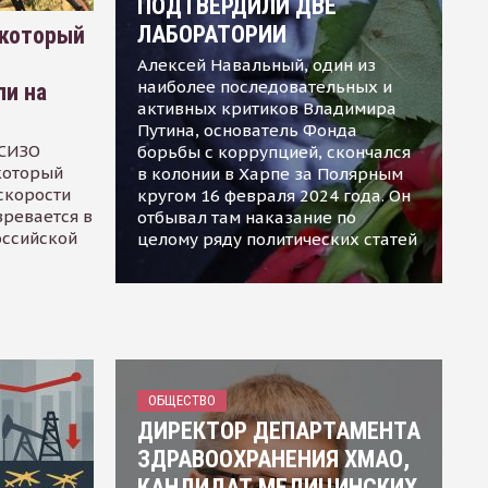
ПОДТВЕРДИЛИ ДВЕ
ЛАБОРАТОРИИ
 который
Алексей Навальный, один из
наиболее последовательных и
ли на
активных критиков Владимира
Путина, основатель Фонда
 СИЗО
борьбы с коррупцией, скончался
 который
в колонии в Харпе за Полярным
скорости
кругом 16 февраля 2024 года. Он
зревается в
отбывал там наказание по
оссийской
целому ряду политических статей
ОБЩЕСТВО
ДИРЕКТОР ДЕПАРТАМЕНТА
ЗДРАВООХРАНЕНИЯ ХМАО,
КАНДИДАТ МЕДИЦИНСКИХ