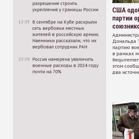
разрешение строить
США одоб
укрепления у границы России
партии о
12:53
В сентябре на Кубе раскрыли
союзник
сеть вербовки местных
жителей в российскую армию.
Администр
Наемники рассказали, что их
Дональда 
вербовал сотрудник РАН
партию во
в рамках м
22:20
Россия намерена увеличить
Requirement
военные расходы в 2024 году
этом сообщ
почти на 70%
два источн