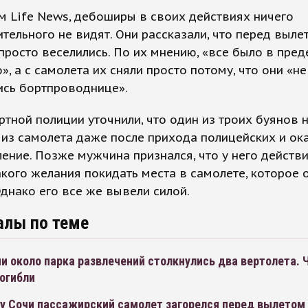
 Life News, дебоширы в своих действиях ничего
тельного не видят. Они рассказали, что перед выле
просто веселились. По их мнению, «все было в пред
», а с самолета их сняли просто потому, что они «не
ись бортпроводнице».
ртной полиции уточнили, что один из троих буянов 
из самолета даже после прихода полицейских и ок
ение. Позже мужчина признался, что у него действ
кого желания покидать места в самолете, которое 
Однако его все же вывели силой.
алы по теме
и около парка развлечений столкнулись два вертолета.
огибли
ту Сочи пассажирский самолет загорелся перед вылетом