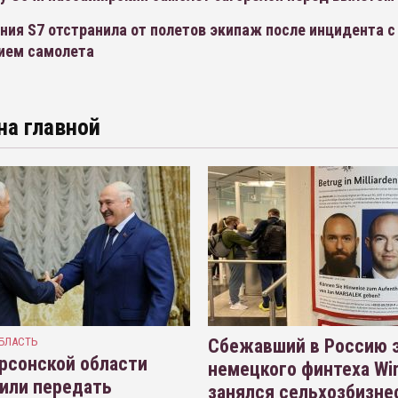
ия S7 отстранила от полетов экипаж после инцидента с
ием самолета
на главной
БЛАСТЬ
Сбежавший в Россию э
рсонской области
немецкого финтеха Wi
или передать
занялся сельхозбизне