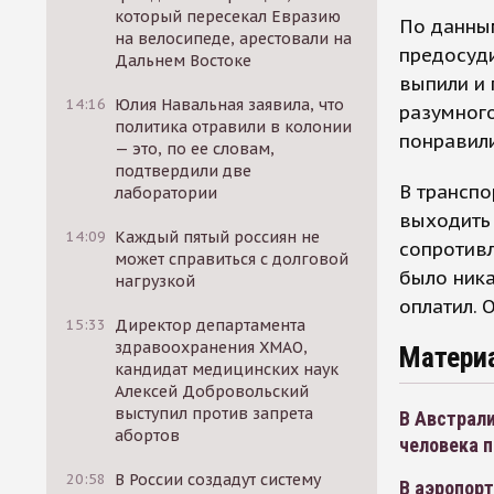
который пересекал Евразию
По данным
на велосипеде, арестовали на
предосуди
Дальнем Востоке
выпили и 
14:16
Юлия Навальная заявила, что
разумного
политика отравили в колонии
понравил
— это, по ее словам,
подтвердили две
В транспо
лаборатории
выходить 
14:09
Каждый пятый россиян не
сопротивл
может справиться с долговой
было ника
нагрузкой
оплатил. 
15:33
Директор департамента
здравоохранения ХМАО,
Матери
кандидат медицинских наук
Алексей Добровольский
выступил против запрета
В Австрали
абортов
человека п
20:58
В России создадут систему
В аэропор