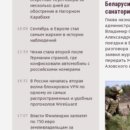
Беларуси
несколько дней до
санатор
обострения в Нагорном
Карабахе
Глава назн
администр
16:09
Сентябрь в Европе стал
Владимир С
самым жарким в истории
Александр
наблюдений
поездки в 
разговора 
12:39
Чехия стала второй после
заявил жур
Германии страной, где
передать М
конфисковали автомобиль с
Азовского 
российскими номерами
18:32
В России началась вторая
волна блокировок VPN по
одному из самых
распространенных и удобных
протоколов WireGuard
17:07
Власти Финляндии заплатят
по 750 евро
землевладельцам за