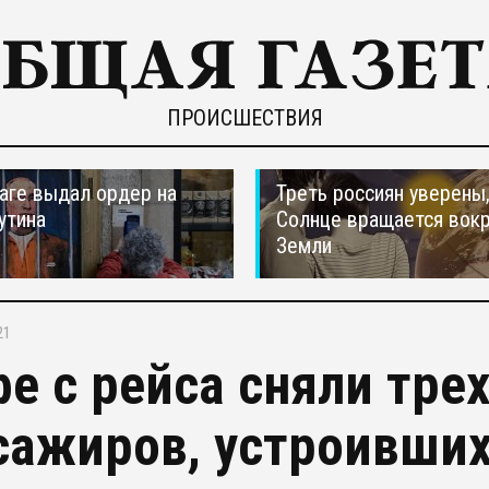
ПРОИСШЕСТВИЯ
ааге выдал ордер на
Треть россиян уверены,
утина
Солнце вращается вокр
Земли
21
фе с рейса сняли тре
сажиров, устроивших