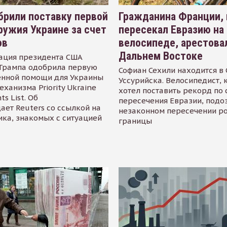
рили поставку первой
Гражданина Франции,
ружия Украине за счет
пересекал Евразию на
ов
велосипеде, арестова
Дальнем Востоке
ация президента США
Трампа одобрила первую
Софиан Сехили находится в
енной помощи для Украины
Уссурийска. Велосипедист,
еханизма Priority Ukraine
хотел поставить рекорд по 
s List. Об
пересечения Евразии, подо
ает Reuters со ссылкой на
незаконном пересечении р
ика, знакомых с ситуацией
границы