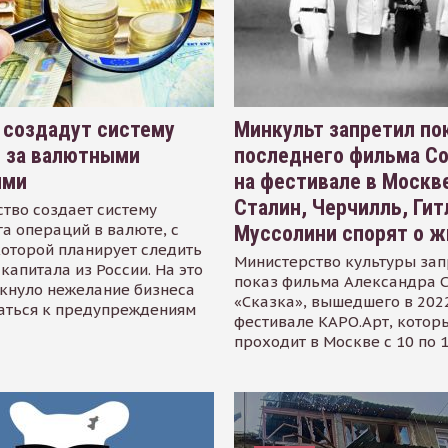
 создадут систему
Минкульт запретил по
я за валютными
последнего фильма С
ями
на фестивале в Москве
Сталин, Черчилль, Гит
тво создает систему
а операций в валюте, с
Муссолини спорят о ж
оторой планирует следить
Министерство культуры зап
капитала из России. На это
показ фильма Александра 
кнуло нежелание бизнеса
«Сказка», вышедшего в 2022
аться к предупреждениям
фестивале КАРО.Арт, котор
проходит в Москве с 10 по 