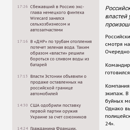
17:26
Сбежавший в Россию экс-
Российск
глава немецкого финтеха
властей 
Wirecard занялся
произоше
сельхозбизнесом и
автозапчастями
Российски
17:16
В «ДНР» по трубам отопления
смотря на
потечет зеленая вода. Таким
Очередно
образом «власти» решили
бороться со сливом воды из
Командир
батарей
готовился
17:13
Власти Эстонии объявили о
продаже оставленных на
Компания 
российской границе
экипаж. В
автомобилей
буйных мо
14:30
США одобрили поставку
Однако вы
первой партии оружия
полицейск
Украине за счет союзников
24».
14:24
Гражданина Франции,