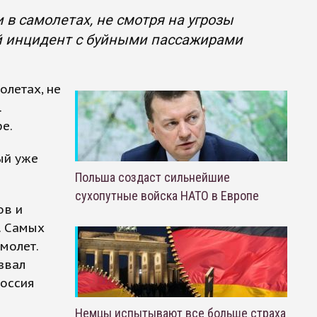
в самолетах, не смотря на угрозы
ой инцидент с буйными пассажирами
олетах, не
.
е.
ый уже
Польша создаст сильнейшие
сухопутные войска НАТО в Европе
ов и
. Самых
молет.
звал
Россия
Немцы испытывают все больше страха