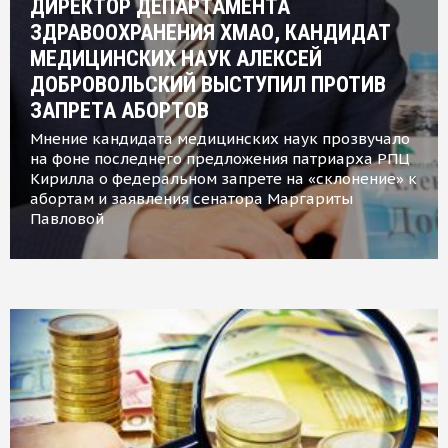
ДИРЕКТОР ДЕПАРТАМЕНТА
ЗДРАВООХРАНЕНИЯ ХМАО, КАНДИДАТ
МЕДИЦИНСКИХ НАУК АЛЕКСЕЙ
ДОБРОВОЛЬСКИЙ ВЫСТУПИЛ ПРОТИВ
ЗАПРЕТА АБОРТОВ
Мнение кандидата медицинских наук прозвучало
на фоне последнего предложения патриарха РПЦ
Кирилла о федеральном запрете на «склонение» к
абортам и заявления сенатора Маргариты
Павловой