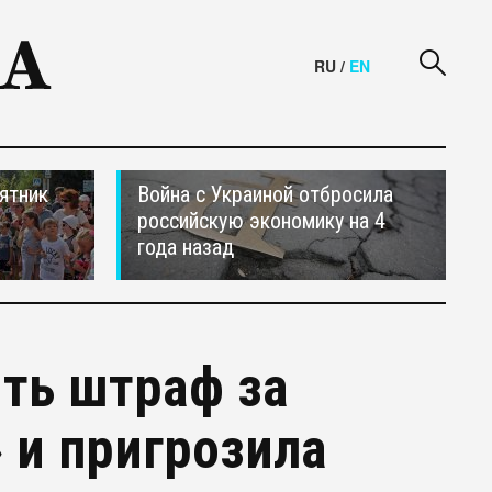
RU
/
EN
ятник
Война с Украиной отбросила
российскую экономику на 4
года назад
ить штраф за
 и пригрозила