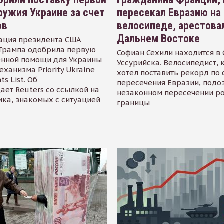
ружия Украине за счет
пересекал Евразию на
ов
велосипеде, арестова
Дальнем Востоке
ация президента США
Трампа одобрила первую
Софиан Сехили находится в
енной помощи для Украины
Уссурийска. Велосипедист,
еханизма Priority Ukraine
хотел поставить рекорд по 
s List. Об
пересечения Евразии, подо
ает Reuters со ссылкой на
незаконном пересечении р
ика, знакомых с ситуацией
границы