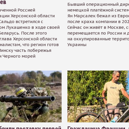
иев
Бывший операционный дир
аченной Россией
немецкой платёжной систем
ации Херсонской области
Ян Марсалек бежал из Евр
альдо встретился с
после краха компании в 202
ом Лукашенко в ходе своей
Сейчас он живёт в Москве, 
Беларусь. После этого
перемещается по России и 
глава Херсонской области
на оккупированные террит
налистам, что регион готов
Украины
инску часть побережья
и Черного морей
рили поставку первой
Гражданина Франции,