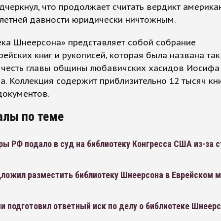
дчеркнул, что продолжает считать вердикт америка
хлетней давности юридически ничтожным.
ека Шнеерсона» представляет собой собрание
ейских книг и рукописей, которая была названа так
в честь главы общины любавичских хасидов Иосифа
. Коллекция содержит приблизительно 12 тысяч кни
документов.
алы по теме
ы РФ подало в суд на библиотеку Конгресса США из-за 
дложил разместить библиотеку Шнеерсона в Еврейском м
и подготовил ответный иск по делу о библиотеке Шнеер