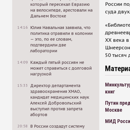
России по
который пересекал Евразию
на велосипеде, арестовали на
суда дву
Дальнем Востоке
«Библиот
14:16
Юлия Навальная заявила, что
древнеевр
политика отравили в колонии
— это, по ее словам,
XX века 
подтвердили две
Шнеерсона
лаборатории
50 тысяч 
14:09
Каждый пятый россиян не
Матери
может справиться с долговой
нагрузкой
Минкультур
15:33
Директор департамента
книг
здравоохранения ХМАО,
кандидат медицинских наук
Путин пре
Алексей Добровольский
выступил против запрета
Москве
абортов
МИД Росси
20:58
В России создадут систему