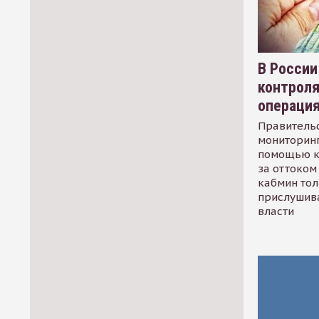
В России
контрол
операци
Правительс
мониторинг
помощью к
за оттоком 
кабмин тол
прислушив
власти