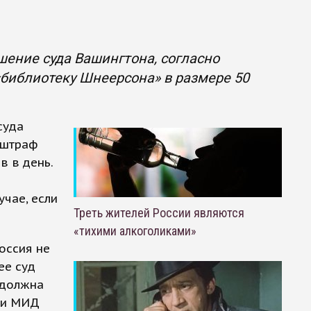
»
ение суда Вашингтона, согласно
библиотеку Шнеерсона» в размере 50
суда
 штраф
в в день.
чае, если
Треть жителей России являются
«тихими алкоголиками»
оссия не
ее суд
 должна
ии МИД