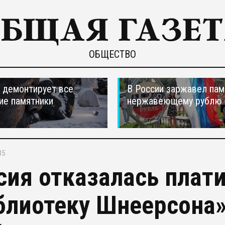
ОБЩЕСТВО
 демонтирует все
В России заржавел пам
ие памятники
нержавеющему рублю
35
сия отказалась плат
блиотеку Шнеерсона»