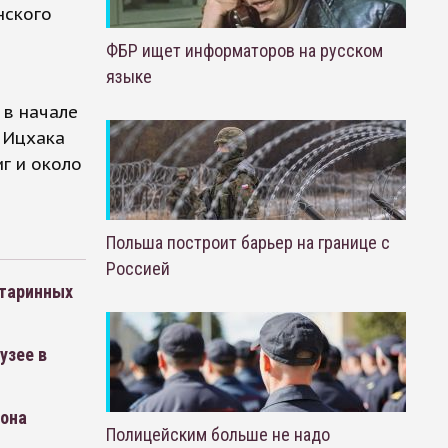
нского
ФБР ищет информаторов на русском
языке
 в начале
 Ицхака
г и около
Польша построит барьер на границе с
Россией
старинных
узее в
сона
Полицейским больше не надо