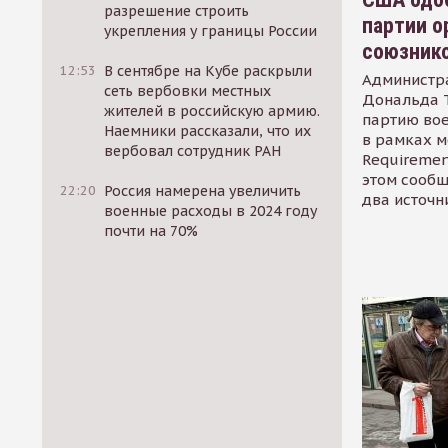
разрешение строить
партии о
укрепления у границы России
союзник
12:53
В сентябре на Кубе раскрыли
Администр
сеть вербовки местных
Дональда 
жителей в российскую армию.
партию во
Наемники рассказали, что их
в рамках м
вербовал сотрудник РАН
Requirement
этом сообщ
22:20
Россия намерена увеличить
два источн
военные расходы в 2024 году
почти на 70%