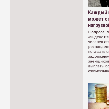
Каждый 
может сп
нагрузко
В опросе, 
«Яндекс.Вз
человек ст
респондент
погашать 
задолженно
заемщиков
выплаты б
ежемесячн