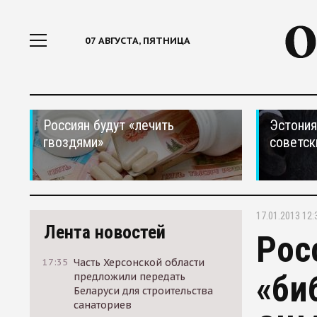
07 АВГУСТА, ПЯТНИЦА
Россиян будут «лечить
Эстония
гвоздями»
советск
17.01.2013 12:
Лента новостей
Рос
17:35
Часть Херсонской области
«би
предложили передать
Беларуси для строительства
санаториев