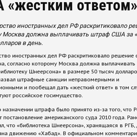
 «жестким ответом
ство иностранных дел РФ раскритиковало реш
у Москва должна выплачивать штраф США за «
лларов в день.
ство иностранных дел РФ раскритиковало решение 
на, согласно которому Москва должна выплачивать
иблиотеку Шнеерсона» в размере 50 тысяч долларо
азвал штрафные санкции неправомерными и
онными и пообещал дать «жесткий ответ» в том слу
туют российское госимущество.
 назначении штрафа было принято из-за того, что Р
 постановление американского суда 2010 года. Ран
л, что «библиотека Шнеерсона», хранящаяся в РГБ,
ана движению «Хабад». В официальном комментар