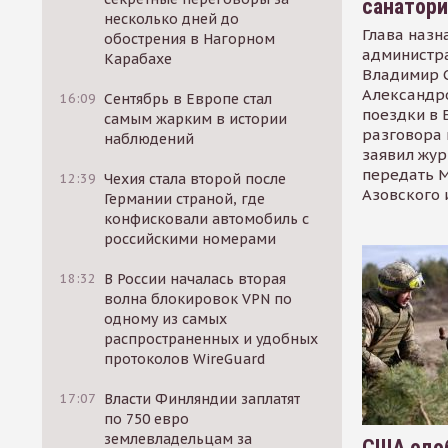
санатор
несколько дней до
Глава назн
обострения в Нагорном
администр
Карабахе
Владимир С
Александр
16:09
Сентябрь в Европе стал
поездки в 
самым жарким в истории
разговора 
наблюдений
заявил жур
передать М
12:39
Чехия стала второй после
Азовского 
Германии страной, где
конфисковали автомобиль с
российскими номерами
18:32
В России началась вторая
волна блокировок VPN по
одному из самых
распространенных и удобных
протоколов WireGuard
17:07
Власти Финляндии заплатят
по 750 евро
землевладельцам за
США одоб