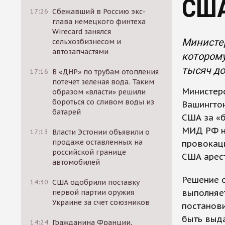
США
17:26
Сбежавший в Россию экс-
глава немецкого финтеха
Wirecard занялся
Министер
сельхозбизнесом и
автозапчастями
котором
тысяч до
17:16
В «ДНР» по трубам отопления
потечет зеленая вода. Таким
Министер
образом «власти» решили
бороться со сливом воды из
Вашингто
батарей
США за «б
МИД РФ н
17:13
Власти Эстонии объявили о
продаже оставленных на
провокаци
российской границе
США арес
автомобилей
Решение о
14:30
США одобрили поставку
выполняет
первой партии оружия
Украине за счет союзников
постанови
быть выд
14:24
Гражданина Франции,