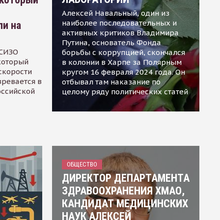
Алексей Навальный, один из
наиболее последовательных и
ли на
активных критиков Владимира
Путина, основатель Фонда
 СИЗО
борьбы с коррупцией, скончался
 который
в колонии в Харпе за Полярным
скорости
кругом 16 февраля 2024 года. Он
зревается в
отбывал там наказание по
оссийской
целому ряду политических статей
ОБЩЕСТВО
ДИРЕКТОР ДЕПАРТАМЕНТА
ЗДРАВООХРАНЕНИЯ ХМАО,
КАНДИДАТ МЕДИЦИНСКИХ
НАУК АЛЕКСЕЙ