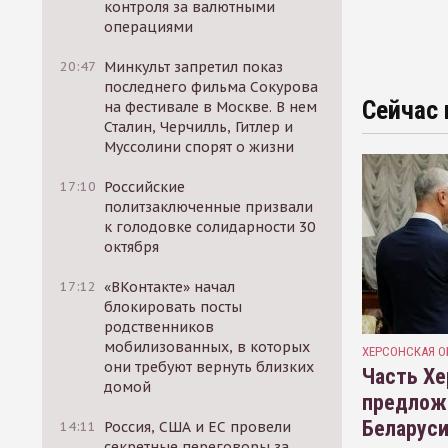
контроля за валютными
операциями
20:47
Минкульт запретил показ
последнего фильма Сокурова
Сейчас 
на фестивале в Москве. В нем
Сталин, Черчилль, Гитлер и
Муссолини спорят о жизни
17:10
Российские
политзаключенные призвали
к голодовке солидарности 30
октября
17:12
«ВКонтакте» начал
блокировать посты
родственников
мобилизованных, в которых
ХЕРСОНСКАЯ О
они требуют вернуть близких
Часть Хе
домой
предлож
Беларуси
14:11
Россия, США и ЕС провели
секретные переговоры за