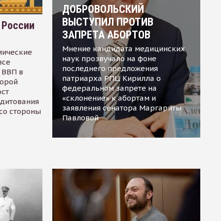
ДОБРОВОЛЬСКИЙ
ВЫСТУПИЛ ПРОТИВ
 России
ЗАПРЕТА АБОРТОВ
Мнение кандидата медицинских
мические
наук прозвучало на фоне
все
последнего предложения
 ВВП в
патриарха РПЦ Кирилла о
торой
федеральном запрете на
ост
«склонение» к абортам и
едитования
заявления сенатора Маргариты
 со стороны
Павловой