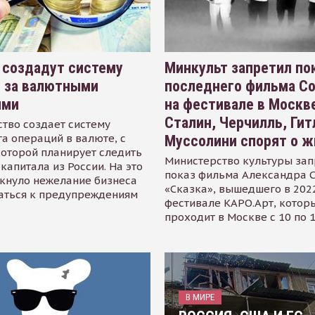
 создадут систему
Минкульт запретил по
я за валютными
последнего фильма С
ями
на фестивале в Москве
Сталин, Черчилль, Гит
тво создает систему
а операций в валюте, с
Муссолини спорят о ж
оторой планирует следить
Министерство культуры зап
капитала из России. На это
показ фильма Александра 
кнуло нежелание бизнеса
«Сказка», вышедшего в 2022
аться к предупреждениям
фестивале КАРО.Арт, котор
проходит в Москве с 10 по 
В МИРЕ