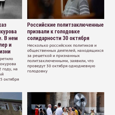
каз
Российские политзаключенные
окурова
призвали к голодовке
. В нем
солидарности 30 октября
лер и
Несколько российских политиков и
общественных деятелей, находящихся
изни
за решеткой и признанных
ретило
политзаключенными, заявили, что
Сокурова
проведут 30 октября однодневную
 году, на
голодовку
ый
15 октября