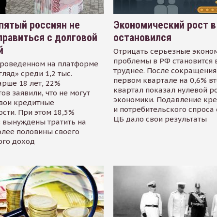
пятый россиян не
Экономический рост в
равиться с долговой
остановился
й
Отрицать серьезные эконо
проблемы в РФ становится 
проведенном на платформе
труднее. После сокращения
гляд» среди 1,2 тыс.
первом квартале на 0,6% в
арше 18 лет, 22%
квартал показал нулевой р
ов заявили, что не могут
экономики. Подавление кр
свои кредитные
и потребительского спроса
сти. При этом 18,5%
ЦБ дало свои результаты
 вынуждены тратить на
олее половины своего
ого доход