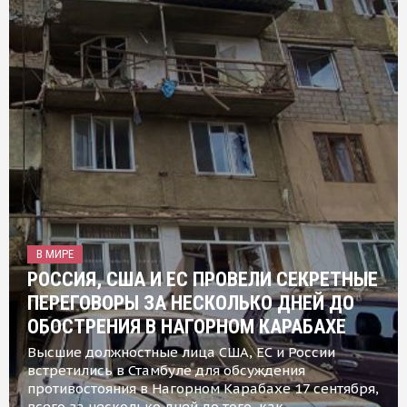
В МИРЕ
РОССИЯ, США И ЕС ПРОВЕЛИ СЕКРЕТНЫЕ
ПЕРЕГОВОРЫ ЗА НЕСКОЛЬКО ДНЕЙ ДО
ОБОСТРЕНИЯ В НАГОРНОМ КАРАБАХЕ
Высшие должностные лица США, ЕС и России
встретились в Стамбуле для обсуждения
противостояния в Нагорном Карабахе 17 сентября,
всего за несколько дней до того, как