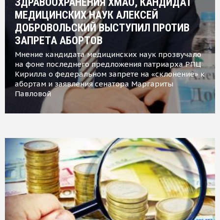
ЗДРАВООХРАНЕНИЯ ХМАО, КАНДИДАТ
МЕДИЦИНСКИХ НАУК АЛЕКСЕЙ
ДОБРОВОЛЬСКИЙ ВЫСТУПИЛ ПРОТИВ
ЗАПРЕТА АБОРТОВ
Мнение кандидата медицинских наук прозвучало
на фоне последнего предложения патриарха РПЦ
Кирилла о федеральном запрете на «склонение» к
абортам и заявления сенатора Маргариты
Павловой