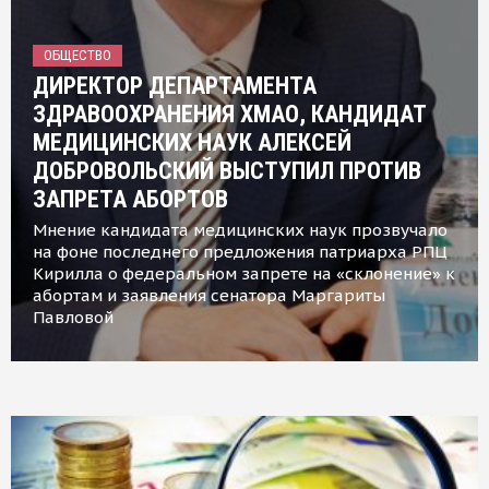
ОБЩЕСТВО
ДИРЕКТОР ДЕПАРТАМЕНТА
ЗДРАВООХРАНЕНИЯ ХМАО, КАНДИДАТ
МЕДИЦИНСКИХ НАУК АЛЕКСЕЙ
ДОБРОВОЛЬСКИЙ ВЫСТУПИЛ ПРОТИВ
ЗАПРЕТА АБОРТОВ
Мнение кандидата медицинских наук прозвучало
на фоне последнего предложения патриарха РПЦ
Кирилла о федеральном запрете на «склонение» к
абортам и заявления сенатора Маргариты
Павловой