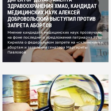
ЗДРАВООХРАНЕНИЯ ХМАО, КАНДИДАТ
МЕДИЦИНСКИХ НАУК АЛЕКСЕЙ
ДОБРОВОЛЬСКИЙ ВЫСТУПИЛ ПРОТИВ
ЗАПРЕТА АБОРТОВ
Мнение кандидата медицинских наук прозвучало
на фоне последнего предложения патриарха РПЦ
Кирилла о федеральном запрете на «склонение» к
абортам и заявления сенатора Маргариты
Павловой