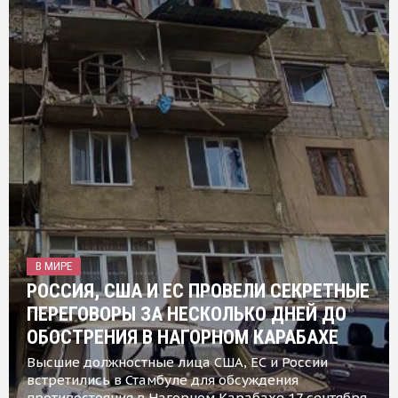
В МИРЕ
РОССИЯ, США И ЕС ПРОВЕЛИ СЕКРЕТНЫЕ
ПЕРЕГОВОРЫ ЗА НЕСКОЛЬКО ДНЕЙ ДО
ОБОСТРЕНИЯ В НАГОРНОМ КАРАБАХЕ
Высшие должностные лица США, ЕС и России
встретились в Стамбуле для обсуждения
противостояния в Нагорном Карабахе 17 сентября,