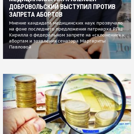
ДОБРОВОЛЬСКИЙ ВЫСТУПИЛ ПРОТИВ
ЗАПРЕТА АБОРТОВ
Мнение кандидата медицинских наук прозвучало
на фоне последнего предложения патриарха РПЦ
Кирилла о федеральном запрете на «склонение» к
абортам и заявления сенатора Маргариты
Павловой