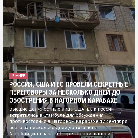
В МИРЕ
РОССИЯ, США И ЕС ПРОВЕЛИ СЕКРЕТНЫЕ
ПЕРЕГОВОРЫ ЗА НЕСКОЛЬКО ДНЕЙ ДО
ОБОСТРЕНИЯ В НАГОРНОМ КАРАБАХЕ
Высшие должностные лица США, ЕС и России
встретились в Стамбуле для обсуждения
противостояния в Нагорном Карабахе 17 сентября,
всего за несколько дней до того, как
Азербайджан начал обстрел непризнанной