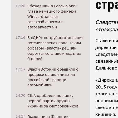
стр
17:26
Сбежавший в Россию экс-
глава немецкого финтеха
Wirecard занялся
Следстве
сельхозбизнесом и
автозапчастями
страхова
17:16
В «ДНР» по трубам отопления
Стали из
потечет зеленая вода. Таким
дирекции 
образом «власти» решили
бороться со сливом воды из
Следствен
батарей
связанны
Дальнево
17:13
Власти Эстонии объявили о
продаже оставленных на
«Дирекция
российской границе
автомобилей
2013 году
торги на 
14:30
США одобрили поставку
анонимный
первой партии оружия
Украине за счет союзников
следоват
хищения.
14:24
Гражданина Франции,