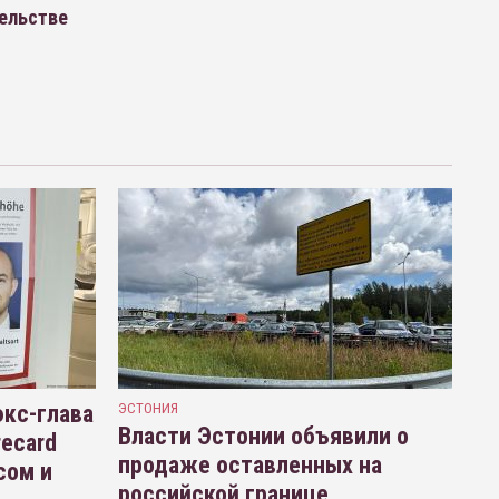
тельстве
кс-глава
ЭСТОНИЯ
Власти Эстонии объявили о
recard
продаже оставленных на
сом и
российской границе