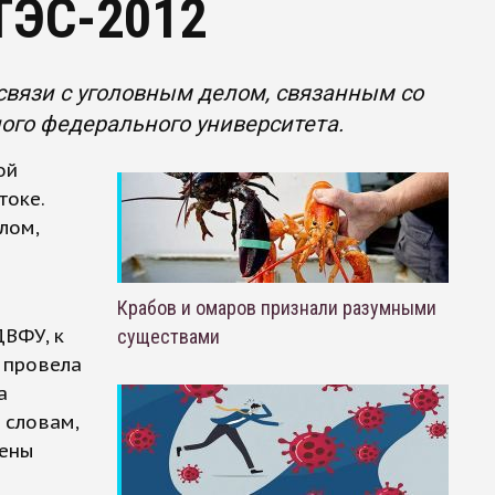
ТЭС-2012
связи с уголовным делом, связанным со
ого федерального университета.
ой
токе.
лом,
Крабов и омаров признали разумными
ДВФУ, к
существами
 провела
а
 словам,
шены