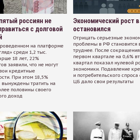
пятый россиян не
Экономический рост в
равиться с долговой
остановился
й
Отрицать серьезные эконо
проблемы в РФ становится 
проведенном на платформе
труднее. После сокращения
гляд» среди 1,2 тыс.
первом квартале на 0,6% в
арше 18 лет, 22%
квартал показал нулевой р
ов заявили, что не могут
экономики. Подавление кр
свои кредитные
и потребительского спроса
сти. При этом 18,5%
ЦБ дало свои результаты
 вынуждены тратить на
олее половины своего
ого доход