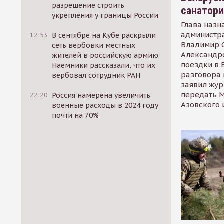
разрешение строить
санатор
укрепления у границы России
Глава назн
администр
12:53
В сентябре на Кубе раскрыли
Владимир С
сеть вербовки местных
Александр
жителей в российскую армию.
поездки в 
Наемники рассказали, что их
разговора 
вербовал сотрудник РАН
заявил жур
передать М
22:20
Россия намерена увеличить
Азовского 
военные расходы в 2024 году
почти на 70%