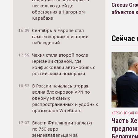
Crocus Gro
несколько дней до
объектов 
обострения в Нагорном
Карабахе
16:09
Сентябрь в Европе стал
самым жарким в истории
Сейчас 
наблюдений
12:39
Чехия стала второй после
Германии страной, где
конфисковали автомобиль с
российскими номерами
18:32
В России началась вторая
волна блокировок VPN по
одному из самых
распространенных и удобных
протоколов WireGuard
ХЕРСОНСКАЯ О
Часть Хе
17:07
Власти Финляндии заплатят
предлож
по 750 евро
землевладельцам за
Беларуси