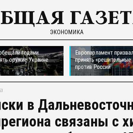
ЭКОНОМИКА
обещали годами
Европарламент призва
ять оружие Украине
принять «решительные
против России
53
ски в Дальневосточ
региона связаны с 