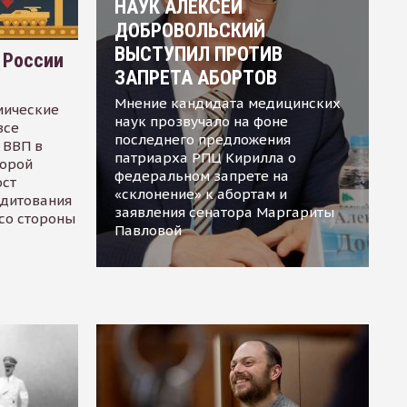
НАУК АЛЕКСЕЙ
ДОБРОВОЛЬСКИЙ
ВЫСТУПИЛ ПРОТИВ
 России
ЗАПРЕТА АБОРТОВ
Мнение кандидата медицинских
мические
наук прозвучало на фоне
все
последнего предложения
 ВВП в
патриарха РПЦ Кирилла о
торой
федеральном запрете на
ост
«склонение» к абортам и
едитования
заявления сенатора Маргариты
 со стороны
Павловой