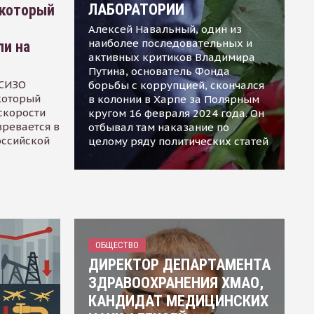
ЛАБОРАТОРИИ
 который
Алексей Навальный, один из
наиболее последовательных и
ли на
активных критиков Владимира
Путина, основатель Фонда
 СИЗО
борьбы с коррупцией, скончался
 который
в колонии в Харпе за Полярным
скорости
кругом 16 февраля 2024 года. Он
зревается в
отбывал там наказание по
оссийской
целому ряду политических статей
ОБЩЕСТВО
ДИРЕКТОР ДЕПАРТАМЕНТА
ЗДРАВООХРАНЕНИЯ ХМАО,
КАНДИДАТ МЕДИЦИНСКИХ