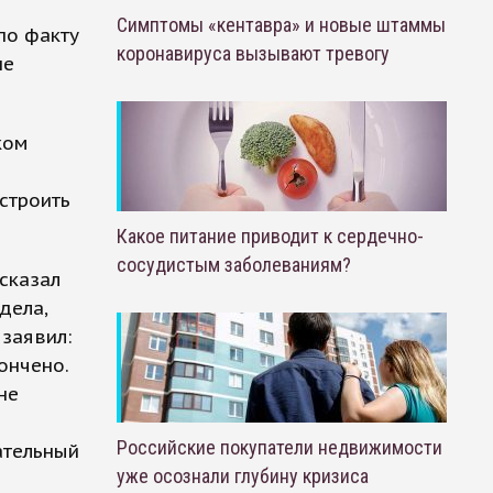
Симптомы «кентавра» и новые штаммы
по факту
коронавируса вызывают тревогу
не
ком
строить
Какое питание приводит к сердечно-
сосудистым заболеваниям?
сказал
дела,
заявил:
ончено.
не
Российские покупатели недвижимости
ательный
уже осознали глубину кризиса