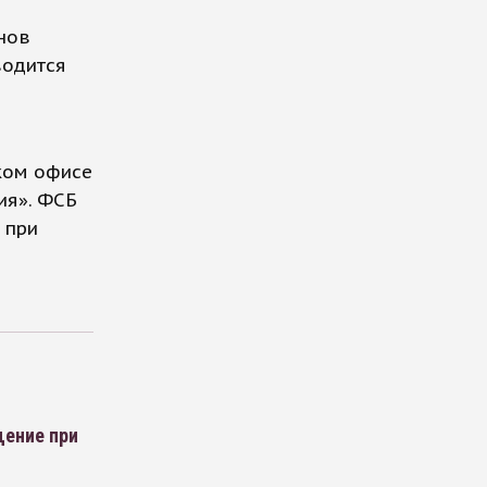
нов
водится
ком офисе
ия». ФСБ
 при
щение при