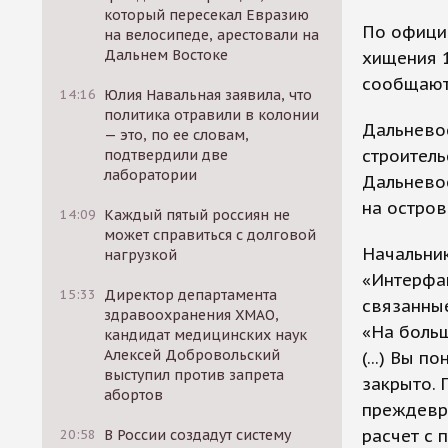
который пересекал Евразию
По офици
на велосипеде, арестовали на
Дальнем Востоке
хищения 1
сообщают
14:16
Юлия Навальная заявила, что
политика отравили в колонии
Дальнево
— это, по ее словам,
строитель
подтвердили две
лаборатории
Дальневос
на остров
14:09
Каждый пятый россиян не
может справиться с долговой
Начальни
нагрузкой
«Интерфак
15:33
Директор департамента
связанные
здравоохранения ХМАО,
«На больш
кандидат медицинских наук
Алексей Добровольский
(...) Вы 
выступил против запрета
закрыто. 
абортов
преждевре
расчет с 
20:58
В России создадут систему