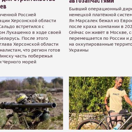
автозапчастями
иев
Бывший операционный дир
аченной Россией
немецкой платёжной систем
ации Херсонской области
Ян Марсалек бежал из Евр
альдо встретился с
после краха компании в 202
ом Лукашенко в ходе своей
Сейчас он живёт в Москве, 
Беларусь. После этого
перемещается по России и 
глава Херсонской области
на оккупированные террит
налистам, что регион готов
Украины
инску часть побережья
и Черного морей