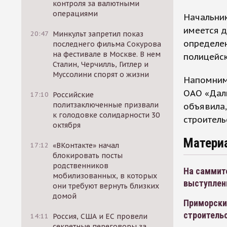
контроля за валютными
операциями
Начальник
имеется д
20:47
Минкульт запретил показ
определен
последнего фильма Сокурова
на фестивале в Москве. В нем
полицейск
Сталин, Черчилль, Гитлер и
Муссолини спорят о жизни
Напомним
ОАО «Дал
17:10
Российские
политзаключенные призвали
объявила,
к голодовке солидарности 30
строитель
октября
Матери
17:12
«ВКонтакте» начал
блокировать посты
родственников
На саммите
мобилизованных, в которых
выступлен
они требуют вернуть близких
домой
Приморски
строитель
14:11
Россия, США и ЕС провели
секретные переговоры за