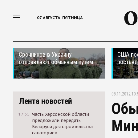
07 АВГУСТА, ПЯТНИЦА
Срочников в Украину
США по
отправляют обманным путем
поставл
08.11.2012 10:
Лента новостей
Обы
17:35
Часть Херсонской области
Мин
предложили передать
Беларуси для строительства
санаториев