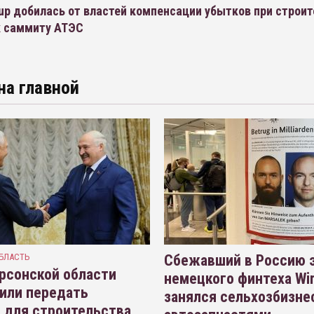
up добилась от властей компенсации убытков при строи
к саммиту АТЭС
на главной
БЛАСТЬ
Сбежавший в Россию э
рсонской области
немецкого финтеха Wi
или передать
занялся сельхозбизне
 для строительства