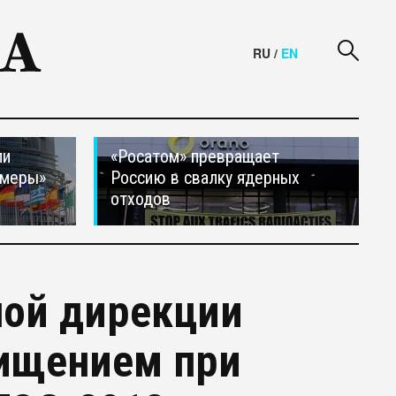
RU
/
EN
ли
«Росатом» превращает
 меры»
Россию в свалку ядерных
отходов
ной дирекции
хищением при