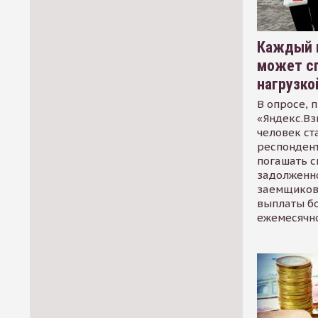
Каждый 
может сп
нагрузко
В опросе, 
«Яндекс.Вз
человек ст
респондент
погашать 
задолженно
заемщиков
выплаты б
ежемесячн