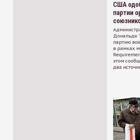
США одоб
партии о
союзник
Администр
Дональда 
партию во
в рамках м
Requirement
этом сообщ
два источн