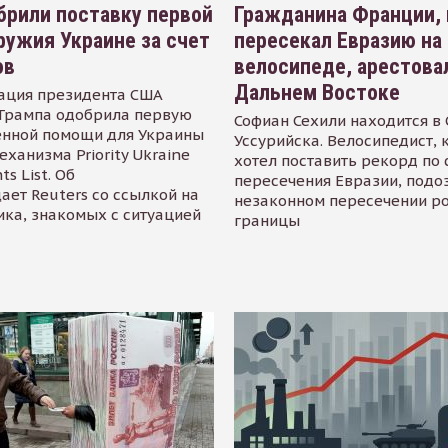
рили поставку первой
Гражданина Франции,
ружия Украине за счет
пересекал Евразию на
ов
велосипеде, арестова
Дальнем Востоке
ация президента США
Трампа одобрила первую
Софиан Сехили находится в
енной помощи для Украины
Уссурийска. Велосипедист,
еханизма Priority Ukraine
хотел поставить рекорд по 
s List. Об
пересечения Евразии, подо
ает Reuters со ссылкой на
незаконном пересечении р
ика, знакомых с ситуацией
границы