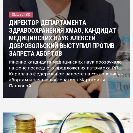
ОБЩЕСТВО
ДИРЕКТОР ДЕПАРТАМЕНТА
ЗДРАВООХРАНЕНИЯ ХМАО, КАНДИДАТ
МЕДИЦИНСКИХ НАУК АЛЕКСЕЙ
ДОБРОВОЛЬСКИЙ ВЫСТУПИЛ ПРОТИВ
ЗАПРЕТА АБОРТОВ
Мнение кандидата медицинских наук прозвучало
на фоне последнего предложения патриарха РПЦ
Кирилла о федеральном запрете на «склонение» к
абортам и заявления сенатора Маргариты
Павловой