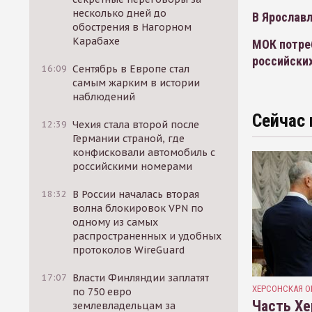
несколько дней до
В Ярославл
обострения в Нагорном
Карабахе
МОК потре
российски
16:09
Сентябрь в Европе стал
самым жарким в истории
наблюдений
Сейчас 
12:39
Чехия стала второй после
Германии страной, где
конфисковали автомобиль с
российскими номерами
18:32
В России началась вторая
волна блокировок VPN по
одному из самых
распространенных и удобных
протоколов WireGuard
17:07
Власти Финляндии заплатят
ХЕРСОНСКАЯ О
по 750 евро
Часть Хе
землевладельцам за