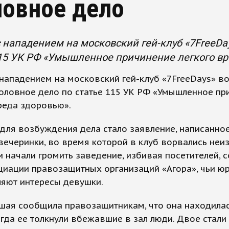
ловное дело
с нападением на московский гей-клуб «7FreeDa
15 УК РФ «Умышленное причинение легкого вр
 нападением на московский гей-клуб «7FreeDays» 
оловное дело по статье 115 УК РФ «Умышленное пр
реда здоровью».
ля возбуждения дела стало заявление, написанное
вечеринки, во время которой в клуб ворвались неи
и начали громить заведение, избивая посетителей, 
циации правозащитных организаций «Агора», чьи ю
ляют интересы девушки.
шая сообщила правозащитникам, что она находилас
огда ее толкнули вбежавшие в зал люди. Двое стали