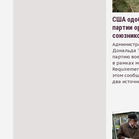
США одоб
партии о
союзник
Администр
Дональда 
партию во
в рамках м
Requirement
этом сообщ
два источн