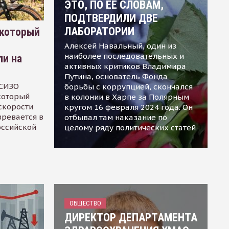
ЭТО, ПО ЕЕ СЛОВАМ,
ПОДТВЕРДИЛИ ДВЕ
ЛАБОРАТОРИИ
 который
Алексей Навальный, один из
наиболее последовательных и
ли на
активных критиков Владимира
Путина, основатель Фонда
 СИЗО
борьбы с коррупцией, скончался
 который
в колонии в Харпе за Полярным
скорости
кругом 16 февраля 2024 года. Он
зревается в
отбывал там наказание по
оссийской
целому ряду политических статей
ОБЩЕСТВО
ДИРЕКТОР ДЕПАРТАМЕНТА