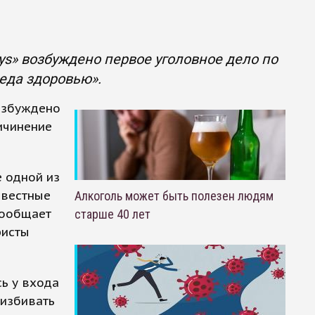
ys» возбуждено первое уголовное дело по
еда здоровью».
возбуждено
ичинение
 одной из
звестные
Алкоголь может быть полезен людям
сообщает
старше 40 лет
ристы
ь у входа
 избивать