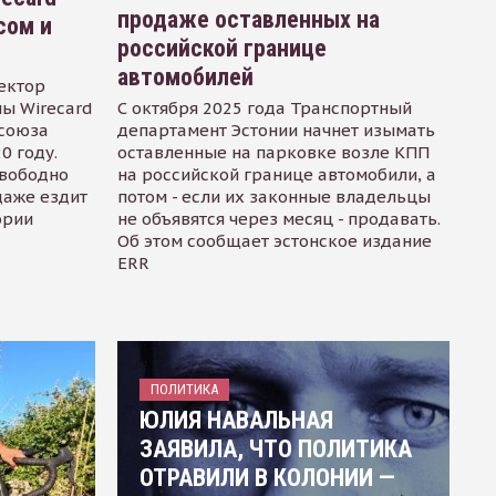
продаже оставленных на
сом и
российской границе
автомобилей
ектор
ы Wirecard
С октября 2025 года Транспортный
осоюза
департамент Эстонии начнет изымать
0 году.
оставленные на парковке возле КПП
свободно
на российской границе автомобили, а
даже ездит
потом - если их законные владельцы
ории
не объявятся через месяц - продавать.
Об этом сообщает эстонское издание
ERR
ПОЛИТИКА
ЮЛИЯ НАВАЛЬНАЯ
ЗАЯВИЛА, ЧТО ПОЛИТИКА
ОТРАВИЛИ В КОЛОНИИ —