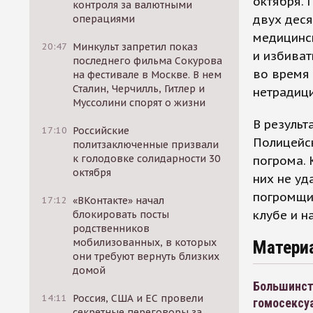
октября. 
контроля за валютными
двух дес
операциями
медицинск
20:47
Минкульт запретил показ
и избиват
последнего фильма Сокурова
во время 
на фестивале в Москве. В нем
Сталин, Черчилль, Гитлер и
нетрадици
Муссолини спорят о жизни
В результ
17:10
Российские
Полицейск
политзаключенные призвали
к голодовке солидарности 30
погрома. 
октября
них не уд
погромщи
17:12
«ВКонтакте» начал
клубе и н
блокировать посты
родственников
мобилизованных, в которых
Матери
они требуют вернуть близких
домой
Большинст
14:11
Россия, США и ЕС провели
гомосексу
секретные переговоры за