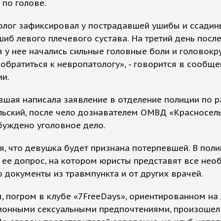
 по голове.
олог зафиксировал у пострадавшей ушибы и ссадин
шиб левого плечевого сустава. На третий день посл
 у нее начались сильные головные боли и головокр
обратиться к невропатологу», - говорится в сообщ
и.
шая написала заявление в отделение полиции по р
льский, после чело дознавателем ОМВД «Красносел
буждено уголовное дело.
, что девушка будет признана потерпевшей. В пол
 ее допрос, на котором юристы представят все не
 документы из травмпункта и от других врачей.
 погром в клубе «7FreeDays», ориентированном на 
ионными сексуальными предпочтениями, произошел