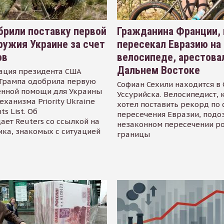
рили поставку первой
Гражданина Франции,
ружия Украине за счет
пересекал Евразию на
ов
велосипеде, арестова
Дальнем Востоке
ация президента США
Трампа одобрила первую
Софиан Сехили находится в
енной помощи для Украины
Уссурийска. Велосипедист,
еханизма Priority Ukraine
хотел поставить рекорд по 
s List. Об
пересечения Евразии, подо
ает Reuters со ссылкой на
незаконном пересечении р
ика, знакомых с ситуацией
границы