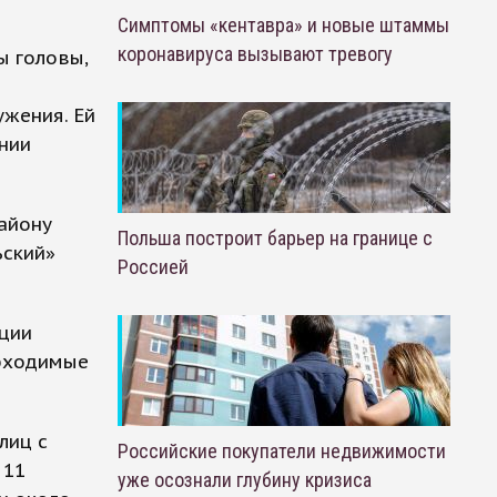
Симптомы «кентавра» и новые штаммы
коронавируса вызывают тревогу
ы головы,
е
ужения. Ей
ении
айону
Польша построит барьер на границе с
ьский»
Россией
иции
обходимые
лиц с
Российские покупатели недвижимости
 11
уже осознали глубину кризиса