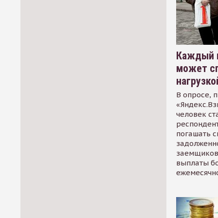
Каждый 
может сп
нагрузко
В опросе, 
«Яндекс.Вз
человек ст
респондент
погашать 
задолженно
заемщиков
выплаты б
ежемесячн