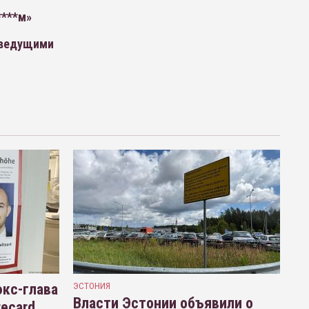
****м»
 ведущими
кс-глава
ЭСТОНИЯ
Власти Эстонии объявили о
recard