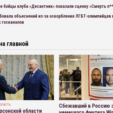
е бойцы клуба «Десантник» показали сценку «Смерть п*
бовала объяснений из-за оскорбления ЛГБТ-олимпийцев
х госканалов
на главной
БЛАСТЬ
Сбежавший в Россию э
рсонской области
немецкого финтеха Wi