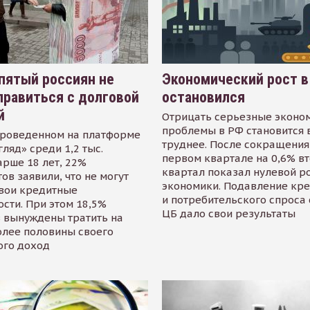
пятый россиян не
Экономический рост в
равиться с долговой
остановился
й
Отрицать серьезные эконо
проблемы в РФ становится 
проведенном на платформе
труднее. После сокращения
гляд» среди 1,2 тыс.
первом квартале на 0,6% в
арше 18 лет, 22%
квартал показал нулевой р
ов заявили, что не могут
экономики. Подавление кр
свои кредитные
и потребительского спроса
сти. При этом 18,5%
ЦБ дало свои результаты
 вынуждены тратить на
олее половины своего
ого доход