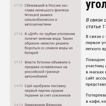
уго
17:26
Сбежавший в Россию экс-
глава немецкого финтеха
Wirecard занялся
В связи 
сельхозбизнесом и
автозапчастями
статье 1
17:16
В «ДНР» по трубам отопления
В связи с
потечет зеленая вода. Таким
первое уг
образом «власти» решили
бороться со сливом воды из
легкого в
батарей
Поводом д
17:13
Власти Эстонии объявили о
участниц 
продаже оставленных на
в масках 
российской границе
автомобилей
сайт ассо
представ
14:30
США одобрили поставку
первой партии оружия
Потерпев
Украине за счет союзников
в кафе, к
14:24
Гражданина Франции,