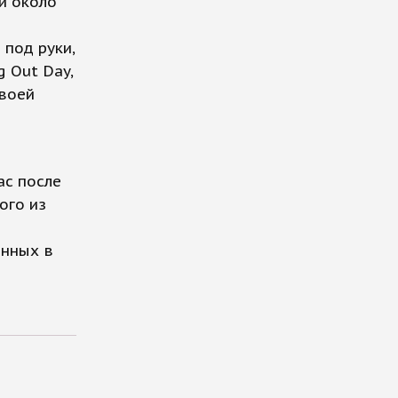
и около
 под руки,
 Out Day,
своей
ас после
ого из
енных в