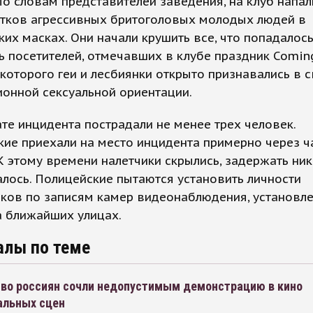
По словам представителей заведения, на клуб напал
ятков агрессивных бритоголовых молодых людей в
их масках. Они начали крушить все, что попадалось
ь посетителей, отмечавших в клубе праздник Coming
которого геи и лесбиянки открыто признавались в 
онной сексуальной ориентации.
ате инцидента пострадали не менее трех человек.
ие приехали на место инцидента примерно через ч
К этому времени налетчики скрылись, задержать ник
алось. Полицейские пытаются установить личности
ков по записям камер видеонаблюдения, установл
а ближайших улицах.
алы по теме
во россиян сочли недопустимым демонстрацию в кино
альных сцен