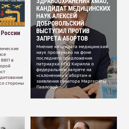
ЗДРАВООХРАНЕНИЯ ХМАО,
КАНДИДАТ МЕДИЦИНСКИХ
НАУК АЛЕКСЕЙ
ДОБРОВОЛЬСКИЙ
ВЫСТУПИЛ ПРОТИВ
 России
ЗАПРЕТА АБОРТОВ
Мнение кандидата медицинских
мические
наук прозвучало на фоне
все
последнего предложения
 ВВП в
патриарха РПЦ Кирилла о
торой
федеральном запрете на
ост
«склонение» к абортам и
едитования
заявления сенатора Маргариты
 со стороны
Павловой