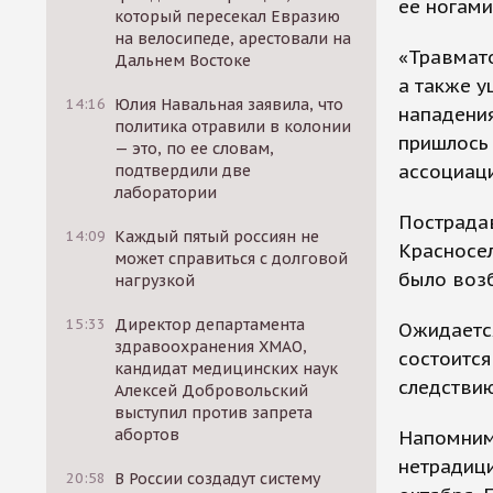
ее ногами
который пересекал Евразию
на велосипеде, арестовали на
«Травмат
Дальнем Востоке
а также у
14:16
Юлия Навальная заявила, что
нападения
политика отравили в колонии
пришлось 
— это, по ее словам,
ассоциаци
подтвердили две
лаборатории
Пострадав
14:09
Каждый пятый россиян не
Красносе
может справиться с долговой
было воз
нагрузкой
15:33
Директор департамента
Ожидается
здравоохранения ХМАО,
состоится
кандидат медицинских наук
следствию
Алексей Добровольский
выступил против запрета
абортов
Напомним,
нетрадиц
20:58
В России создадут систему