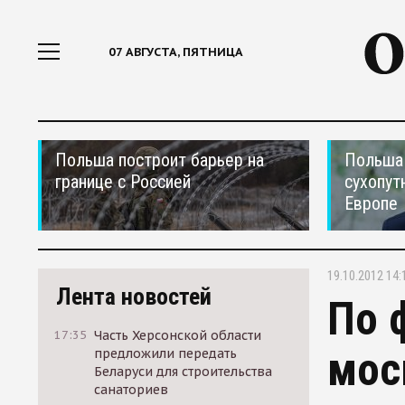
07 АВГУСТА, ПЯТНИЦА
Польша построит барьер на
Польша 
границе с Россией
сухопут
Европе
19.10.2012 14:
Лента новостей
По 
17:35
Часть Херсонской области
мос
предложили передать
Беларуси для строительства
санаториев