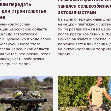
или передать
занялся сельхозбизне
 для строительства
автозапчастями
иев
Бывший операционный дир
аченной Россией
немецкой платёжной систем
ации Херсонской области
Ян Марсалек бежал из Евр
альдо встретился с
после краха компании в 202
ом Лукашенко в ходе своей
Сейчас он живёт в Москве, 
Беларусь. После этого
перемещается по России и 
глава Херсонской области
на оккупированные террит
налистам, что регион готов
Украины
инску часть побережья
и Черного морей