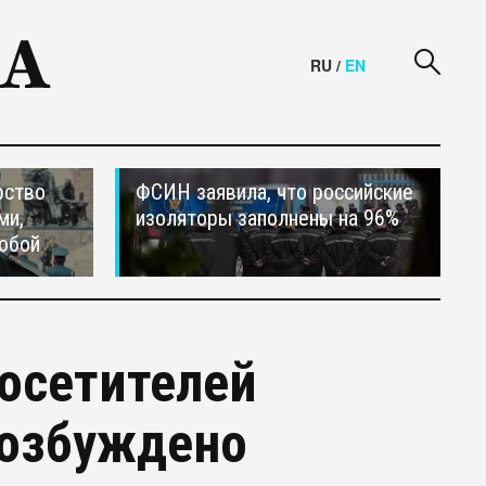
RU
/
EN
рство
ФСИН заявила, что российские
ми,
изоляторы заполнены на 96%
обой
посетителей
возбуждено