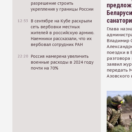
разрешение строить
предлож
укрепления у границы России
Беларуси
санатор
12:53
В сентябре на Кубе раскрыли
сеть вербовки местных
Глава назн
жителей в российскую армию.
администр
Наемники рассказали, что их
Владимир С
вербовал сотрудник РАН
Александр
поездки в 
22:20
Россия намерена увеличить
разговора 
военные расходы в 2024 году
заявил жур
почти на 70%
передать М
Азовского 