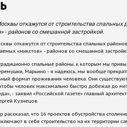
ь
осквы откажутся от строительства спальных 
» - районов со смешанной застройкой.
сквы откажутся от строительства спальных районов
аемых «микстов» - районов со смешанной застройк
традиционно спальные районы, к которым мы привык
еремушки, Марьино - я надеюсь, мы вообще прекрат
ьный формат проживания человека. Они существую
 чтобы человек максимально быстро добежал до ме
уда», - заявил «Российской газете» главный архитек
ергей Кузнецов.
р рассказал, что 16 проектов обустройства столичн
ключают в себя строительство на их территории с