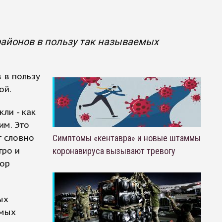
районов в пользу так называемых
 в пользу
ой.
ли - как
им. Это
т словно
Симптомы «кентавра» и новые штаммы
тро и
коронавируса вызывают тревогу
тор
ых
амых