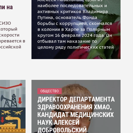
наиболее последовательных и
ли на
активных критиков Владимира
Путина, основатель Фонда
 СИЗО
борьбы с коррупцией, скончался
 который
в колонии в Харпе за Полярным
скорости
кругом 16 февраля 2024 года. Он
зревается в
отбывал там наказание по
оссийской
целому ряду политических статей
ОБЩЕСТВО
ДИРЕКТОР ДЕПАРТАМЕНТА
ЗДРАВООХРАНЕНИЯ ХМАО,
КАНДИДАТ МЕДИЦИНСКИХ
НАУК АЛЕКСЕЙ
ДОБРОВОЛЬСКИЙ