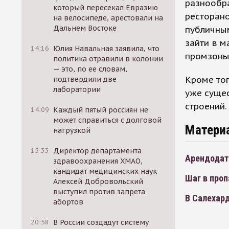
разнообр
который пересекал Евразию
ресторано
на велосипеде, арестовали на
Дальнем Востоке
публичным
зайти в м
14:16
Юлия Навальная заявила, что
промзоны 
политика отравили в колонии
— это, по ее словам,
Кроме тог
подтвердили две
лаборатории
уже сущес
строений.
14:09
Каждый пятый россиян не
может справиться с долговой
Матери
нагрузкой
15:33
Директор департамента
Арендодат
здравоохранения ХМАО,
кандидат медицинских наук
Шаг в проп
Алексей Добровольский
выступил против запрета
В Салехар
абортов
20:58
В России создадут систему