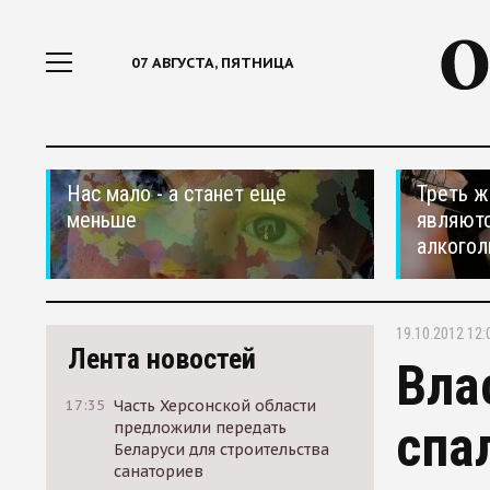
07 АВГУСТА, ПЯТНИЦА
Нас мало - а станет еще
Треть ж
меньше
являютс
алкогол
19.10.2012 12:
Лента новостей
Вла
17:35
Часть Херсонской области
спа
предложили передать
Беларуси для строительства
санаториев