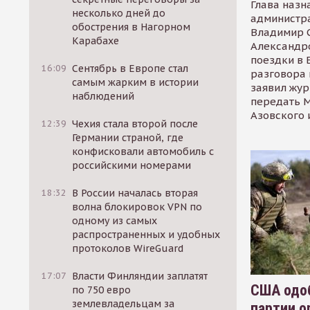
Глава назн
несколько дней до
администр
обострения в Нагорном
Владимир С
Карабахе
Александр
поездки в 
16:09
Сентябрь в Европе стал
разговора 
самым жарким в истории
заявил жур
наблюдений
передать М
Азовского 
12:39
Чехия стала второй после
Германии страной, где
конфисковали автомобиль с
российскими номерами
18:32
В России началась вторая
волна блокировок VPN по
одному из самых
распространенных и удобных
протоколов WireGuard
17:07
Власти Финляндии заплатят
США одоб
по 750 евро
землевладельцам за
партии о