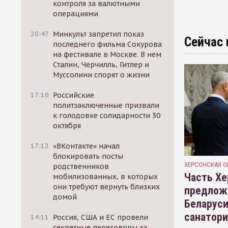
контроля за валютными
операциями
20:47
Минкульт запретил показ
Сейчас 
последнего фильма Сокурова
на фестивале в Москве. В нем
Сталин, Черчилль, Гитлер и
Муссолини спорят о жизни
17:10
Российские
политзаключенные призвали
к голодовке солидарности 30
октября
17:12
«ВКонтакте» начал
блокировать посты
ХЕРСОНСКАЯ О
родственников
Часть Хе
мобилизованных, в которых
они требуют вернуть близких
предлож
домой
Беларуси
санатор
14:11
Россия, США и ЕС провели
секретные переговоры за