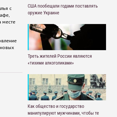
США пообещали годами поставлять
лья с
оружие Украине
афе,
а месте
овление
 новых
Треть жителей России являются
«тихими алкоголиками»
Как общество и государство
манипулируют мужчинами, чтобы те