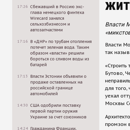
жит
17:26
Сбежавший в Россию экс-
глава немецкого финтеха
Wirecard занялся
Власти М
сельхозбизнесом и
автозапчастями
«микстов
17:16
В «ДНР» по трубам отопления
Власти Мо
потечет зеленая вода. Таким
так назыв
образом «власти» решили
бороться со сливом воды из
батарей
«Строить 
Бутово, Ч
17:13
Власти Эстонии объявили о
неправил
продаже оставленных на
для того,
российской границе
автомобилей
уехал отт
Москвы С
14:30
США одобрили поставку
первой партии оружия
Архитекто
Украине за счет союзников
промзон в
14:24
Гражданина Франции,