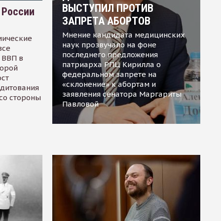
ВЫСТУПИЛ ПРОТИВ
 России
ЗАПРЕТА АБОРТОВ
Мнение кандидата медицинских
мические
наук прозвучало на фоне
все
последнего предложения
 ВВП в
патриарха РПЦ Кирилла о
торой
федеральном запрете на
ост
«склонение» к абортам и
едитования
заявления сенатора Маргариты
 со стороны
Павловой