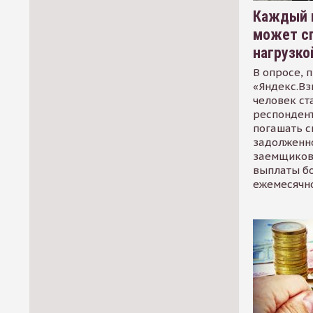
Каждый 
может сп
нагрузко
В опросе, 
«Яндекс.Вз
человек ст
респондент
погашать 
задолженно
заемщиков
выплаты б
ежемесячн