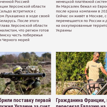
аченной Россией
немецкой платёжной систем
ации Херсонской области
Ян Марсалек бежал из Евр
альдо встретился с
после краха компании в 202
ом Лукашенко в ходе своей
Сейчас он живёт в Москве, 
Беларусь. После этого
перемещается по России и 
глава Херсонской области
на оккупированные террит
налистам, что регион готов
Украины
инску часть побережья
и Черного морей
рили поставку первой
Гражданина Франции,
ружия Украине за счет
пересекал Евразию на