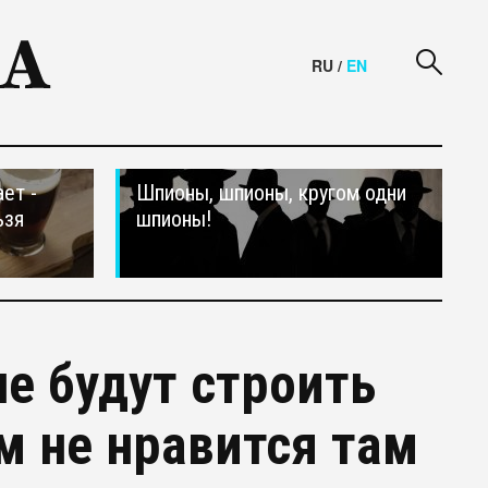
RU
/
EN
ет -
Шпионы, шпионы, кругом одни
ьзя
шпионы!
е будут строить
 не нравится там