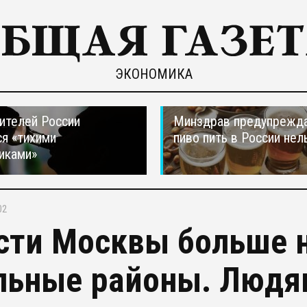
ЭКОНОМИКА
ителей России
Минздрав предупрежда
я «тихими
пиво пить в России нел
иками»
02
сти Москвы больше н
льные районы. Людям