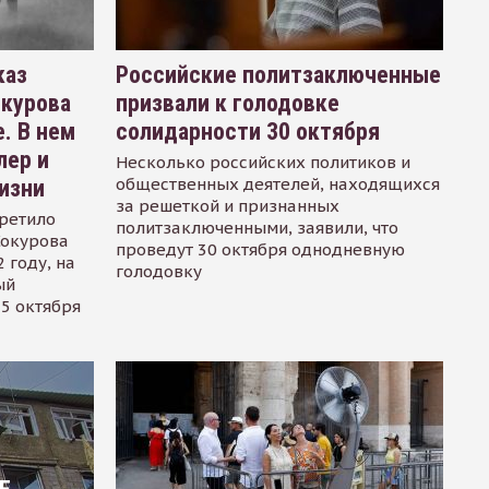
каз
Российские политзаключенные
окурова
призвали к голодовке
. В нем
солидарности 30 октября
лер и
Несколько российских политиков и
общественных деятелей, находящихся
изни
за решеткой и признанных
ретило
политзаключенными, заявили, что
Сокурова
проведут 30 октября однодневную
 году, на
голодовку
ый
15 октября