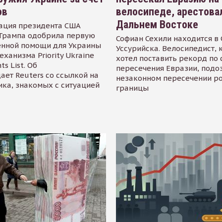
ов
велосипеде, арестова
Дальнем Востоке
ация президента США
Трампа одобрила первую
Софиан Сехили находится в
енной помощи для Украины
Уссурийска. Велосипедист,
еханизма Priority Ukraine
хотел поставить рекорд по 
s List. Об
пересечения Евразии, подо
ает Reuters со ссылкой на
незаконном пересечении р
ика, знакомых с ситуацией
границы