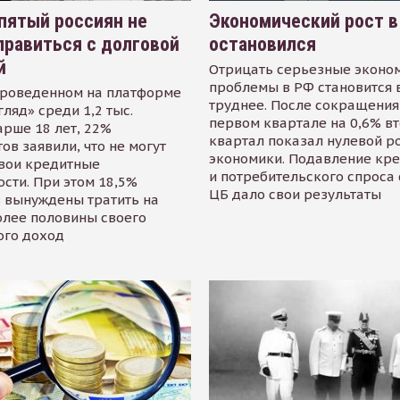
пятый россиян не
Экономический рост в
равиться с долговой
остановился
й
Отрицать серьезные эконо
проблемы в РФ становится 
проведенном на платформе
труднее. После сокращения
гляд» среди 1,2 тыс.
первом квартале на 0,6% в
арше 18 лет, 22%
квартал показал нулевой р
ов заявили, что не могут
экономики. Подавление кр
свои кредитные
и потребительского спроса
сти. При этом 18,5%
ЦБ дало свои результаты
 вынуждены тратить на
олее половины своего
ого доход