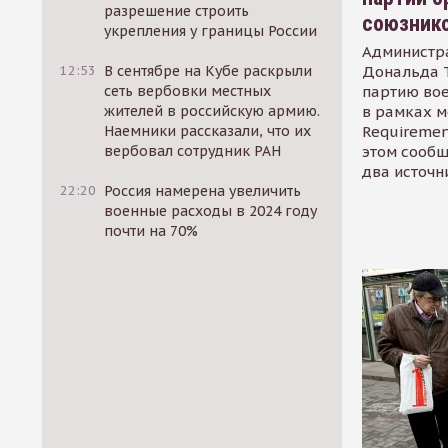
разрешение строить
союзник
укрепления у границы России
Администр
Дональда 
12:53
В сентябре на Кубе раскрыли
партию во
сеть вербовки местных
в рамках м
жителей в российскую армию.
Requirement
Наемники рассказали, что их
этом сообщ
вербовал сотрудник РАН
два источн
22:20
Россия намерена увеличить
военные расходы в 2024 году
почти на 70%