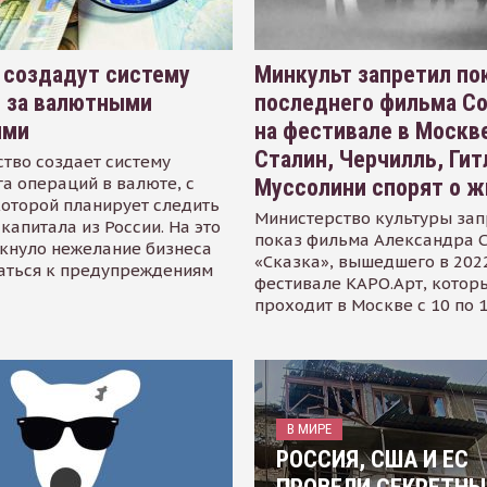
 создадут систему
Минкульт запретил по
я за валютными
последнего фильма С
ями
на фестивале в Москве
Сталин, Черчилль, Гит
тво создает систему
а операций в валюте, с
Муссолини спорят о ж
оторой планирует следить
Министерство культуры зап
капитала из России. На это
показ фильма Александра 
кнуло нежелание бизнеса
«Сказка», вышедшего в 2022
аться к предупреждениям
фестивале КАРО.Арт, котор
проходит в Москве с 10 по 
В МИРЕ
РОССИЯ, США И ЕС