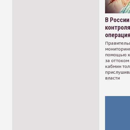
В России
контрол
операци
Правительс
мониторинг
помощью к
за оттоком 
кабмин тол
прислушив
власти