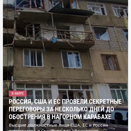
В МИРЕ
РОССИЯ, США И ЕС ПРОВЕЛИ СЕКРЕТНЫЕ
ПЕРЕГОВОРЫ ЗА НЕСКОЛЬКО ДНЕЙ ДО
ОБОСТРЕНИЯ В НАГОРНОМ КАРАБАХЕ
Высшие должностные лица США, ЕС и России
встретились в Стамбуле для обсуждения