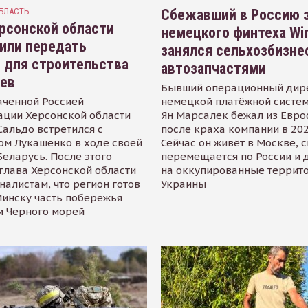
БЛАСТЬ
Сбежавший в Россию э
рсонской области
немецкого финтеха Wi
или передать
занялся сельхозбизне
 для строительства
автозапчастями
иев
Бывший операционный дир
аченной Россией
немецкой платёжной систем
ации Херсонской области
Ян Марсалек бежал из Евр
альдо встретился с
после краха компании в 202
ом Лукашенко в ходе своей
Сейчас он живёт в Москве, 
Беларусь. После этого
перемещается по России и 
глава Херсонской области
на оккупированные террит
налистам, что регион готов
Украины
инску часть побережья
и Черного морей