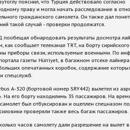
утоглу пояснил, что Турция действовало согласно
одному праву и могла начать расследование в отн
льного гражданского самолета. Он также дал понять
ний такой случай - проверки продолжатся.
Д пообещал обнародовать результаты досмотра лай
, как сообщает телеканал TRT, на борту сирийског
ны приборы связи, используемые военными. По ин
портала газеты Hürriyet, в багажном отсеке лайнер
 больших опечатанных коробок, содержание которы
и спецслужб.
rbus А-320 (бортовой номер SRY442) вылетел из аэр
. На его борту находилимь 35 пассажиров. На врем
самолет был отбуксирован и оцеплен спецназом по
силовики проверяли также весь багаж пассажиров.
колько часов самолету дали разрешение на вылет в