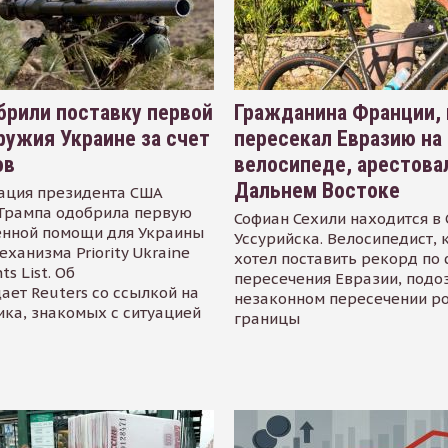
рили поставку первой
Гражданина Франции,
ружия Украине за счет
пересекал Евразию на
ов
велосипеде, арестова
Дальнем Востоке
ация президента США
Трампа одобрила первую
Софиан Сехили находится в
енной помощи для Украины
Уссурийска. Велосипедист,
еханизма Priority Ukraine
хотел поставить рекорд по 
s List. Об
пересечения Евразии, подо
ает Reuters со ссылкой на
незаконном пересечении р
ика, знакомых с ситуацией
границы