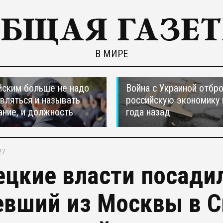
В МИРЕ
ским больше не надо
Война с Украиной отбр
вляться и называть
российскую экономику 
ание, и должность
года назад
27
ецкие власти посади
евший из Москвы в 