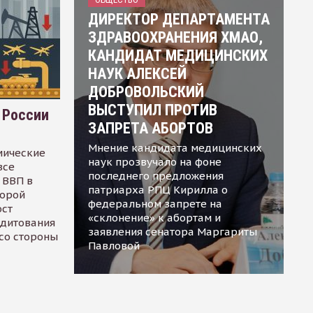
ДИРЕКТОР ДЕПАРТАМЕНТА
ЗДРАВООХРАНЕНИЯ ХМАО,
КАНДИДАТ МЕДИЦИНСКИХ
НАУК АЛЕКСЕЙ
ДОБРОВОЛЬСКИЙ
ВЫСТУПИЛ ПРОТИВ
 России
ЗАПРЕТА АБОРТОВ
Мнение кандидата медицинских
мические
наук прозвучало на фоне
все
последнего предложения
 ВВП в
патриарха РПЦ Кирилла о
торой
федеральном запрете на
ост
«склонение» к абортам и
едитования
заявления сенатора Маргариты
 со стороны
Павловой