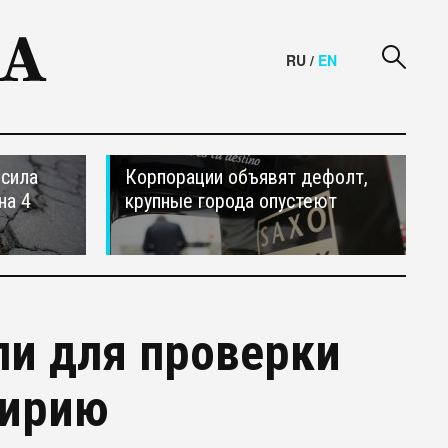
RU
/
EN
осила
Корпорации объявят дефолт,
на 4
крупные города опустеют
ли для проверки
Сирию