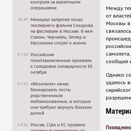
контроля за валютными
Между тем
операциями
от власте
20:47
Минкульт запретил показ
Москвы в 
последнего фильма Сокурова
связалось
на фестивале в Москве. В нем
Сталин, Черчилль, Гитлер и
происшедш
Муссолини спорят о жизни
российски
самолета,
17:10
Российские
политзаключенные призвали
сообщил 
к голодовке солидарности 30
октября
Однако со
удалось в
17:12
«ВКонтакте» начал
сирийског
блокировать посты
родственников
разрешен
мобилизованных, в которых
они требуют вернуть близких
Матери
домой
14:11
Россия, США и ЕС провели
Похищенног
секретные переговоры за