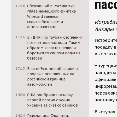
пас
17:26
Сбежавший в Россию экс-
глава немецкого финтеха
Wirecard занялся
Истребит
сельхозбизнесом и
автозапчастями
Анкары 
17:16
В «ДНР» по трубам отопления
Истребите
потечет зеленая вода. Таким
посадку в
образом «власти» решили
бороться со сливом воды из
выполняв
батарей
У турецки
17:13
Власти Эстонии объявили о
находитьс
продаже оставленных на
официальн
российской границе
автомобилей
информаци
перевозке
14:30
США одобрили поставку
поставку 
первой партии оружия
Украине за счет союзников
Выступая 
14:24
Гражданина Франции,