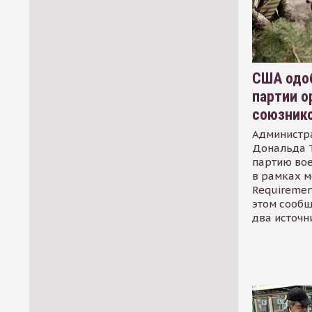
США одоб
партии о
союзник
Администр
Дональда 
партию во
в рамках м
Requirement
этом сообщ
два источн