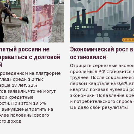
пятый россиян не
Экономический рост в
равиться с долговой
остановился
й
Отрицать серьезные эконо
проблемы в РФ становится 
проведенном на платформе
труднее. После сокращения
гляд» среди 1,2 тыс.
первом квартале на 0,6% в
арше 18 лет, 22%
квартал показал нулевой р
ов заявили, что не могут
экономики. Подавление кр
свои кредитные
и потребительского спроса
сти. При этом 18,5%
ЦБ дало свои результаты
 вынуждены тратить на
олее половины своего
ого доход