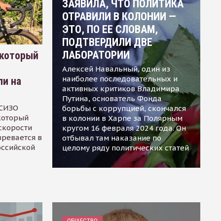
ЗАЯВИЛА, ЧТО ПОЛИТИКА
ОТРАВИЛИ В КОЛОНИИ —
ЭТО, ПО ЕЕ СЛОВАМ,
ПОДТВЕРДИЛИ ДВЕ
ЛАБОРАТОРИИ
 который
Алексей Навальный, один из
наиболее последовательных и
ли на
активных критиков Владимира
Путина, основатель Фонда
 СИЗО
борьбы с коррупцией, скончался
 который
в колонии в Харпе за Полярным
скорости
кругом 16 февраля 2024 года. Он
зревается в
отбывал там наказание по
оссийской
целому ряду политических статей
ОБЩЕСТВО