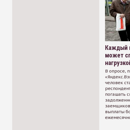
Каждый 
может сп
нагрузко
В опросе, 
«Яндекс.Вз
человек ст
респондент
погашать 
задолженно
заемщиков
выплаты б
ежемесячн