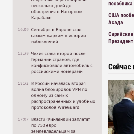
пособника
несколько дней до
обострения в Нагорном
США пообе
Карабахе
Асада
16:09
Сентябрь в Европе стал
Сирийские
самым жарким в истории
Президент
наблюдений
12:39
Чехия стала второй после
Германии страной, где
Сейчас 
конфисковали автомобиль с
российскими номерами
18:32
В России началась вторая
волна блокировок VPN по
одному из самых
распространенных и удобных
протоколов WireGuard
17:07
Власти Финляндии заплатят
по 750 евро
землевладельцам за