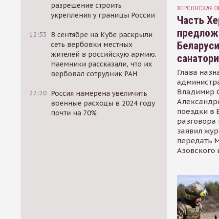
разрешение строить
ХЕРСОНСКАЯ О
укрепления у границы России
Часть Хе
предлож
12:53
В сентябре на Кубе раскрыли
Беларуси
сеть вербовки местных
жителей в российскую армию.
санатор
Наемники рассказали, что их
Глава назн
вербовал сотрудник РАН
администр
Владимир С
22:20
Россия намерена увеличить
Александр
военные расходы в 2024 году
поездки в 
почти на 70%
разговора 
заявил жур
передать М
Азовского 