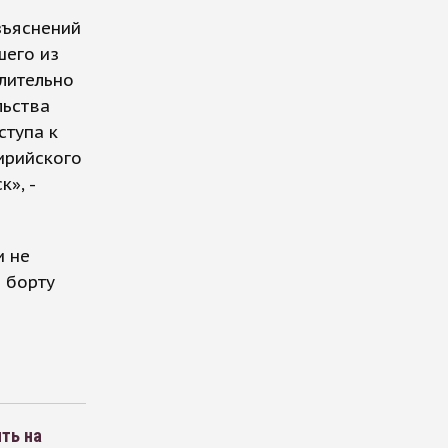
зъяснений
шего из
лительно
льства
ступа к
ирийского
», -
и не
 борту
ть на