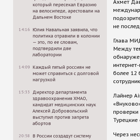
Ахмет Дав
который пересекал Евразию
междунар
на велосипеде, арестовали на
Дальнем Востоке
подозрите
не послед
14:16
Юлия Навальная заявила, что
политика отравили в колонии
Глава МИ
— это, по ее словам,
Между тем
подтвердили две
лаборатории
обнаруже
интернет-
14:09
Каждый пятый россиян не
более 12
может справиться с долговой
нагрузкой
сотрудник
15:33
Директор департамента
Лайнер Аi
здравоохранения ХМАО,
«Внуково»
кандидат медицинских наук
Алексей Добровольский
проверки 
выступил против запрета
Турецкие 
абортов
Через нес
20:58
В России создадут систему