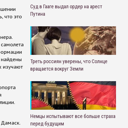
Суд в Гааге выдал ордер на арест
ошении
Путина
, что это
нера.
о самолета
формации
а найдены
Треть россиян уверены, что Солнце
х изучают
вращается вокруг Земли
опорта
я
лиции.
Немцы испытывают все больше страха
 Дамаск.
перед будущим