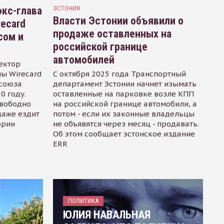
кс-глава
ЭСТОНИЯ
Власти Эстонии объявили о
recard
продаже оставленных на
сом и
российской границе
автомобилей
ектор
ы Wirecard
С октября 2025 года Транспортный
осоюза
департамент Эстонии начнет изымать
0 году.
оставленные на парковке возле КПП
свободно
на российской границе автомобили, а
даже ездит
потом - если их законные владельцы
ории
не объявятся через месяц - продавать.
Об этом сообщает эстонское издание
ERR
ПОЛИТИКА
ЮЛИЯ НАВАЛЬНАЯ