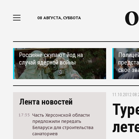
08 АВГУСТА, СУББОТА
Россияне скупают йод на
Полицей
случай ядерной войны
предста
свое зв
11.10.2012 08:
Лента новостей
Тур
17:35
Часть Херсонской области
лет
предложили передать
Беларуси для строительства
санаториев