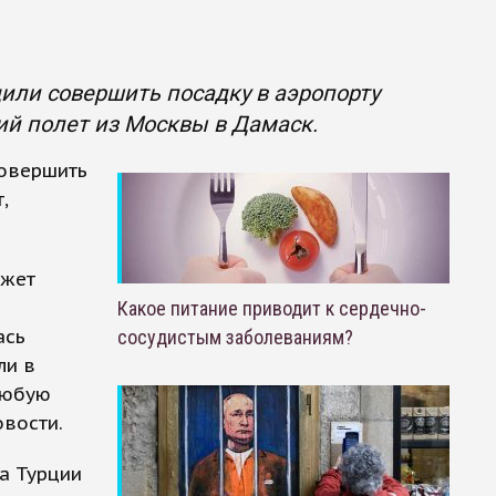
удили совершить посадку в аэропорту
й полет из Москвы в Дамаск.
совершить
,
ожет
Какое питание приводит к сердечно-
ась
сосудистым заболеваниям?
ли в
любую
вости.
а Турции