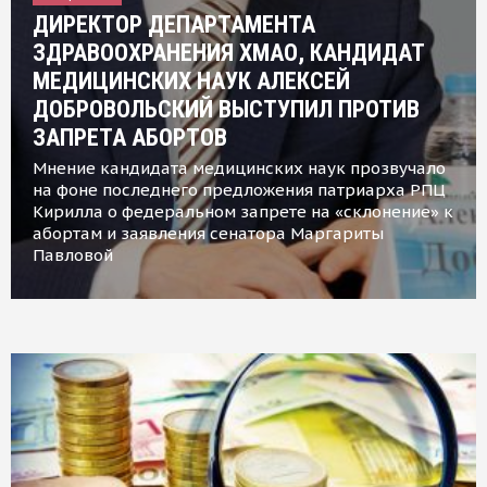
ДИРЕКТОР ДЕПАРТАМЕНТА
ЗДРАВООХРАНЕНИЯ ХМАО, КАНДИДАТ
МЕДИЦИНСКИХ НАУК АЛЕКСЕЙ
ДОБРОВОЛЬСКИЙ ВЫСТУПИЛ ПРОТИВ
ЗАПРЕТА АБОРТОВ
Мнение кандидата медицинских наук прозвучало
на фоне последнего предложения патриарха РПЦ
Кирилла о федеральном запрете на «склонение» к
абортам и заявления сенатора Маргариты
Павловой