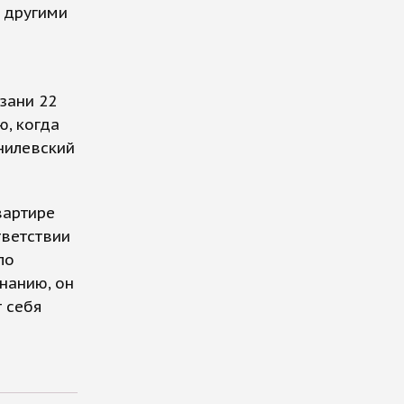
и другими
зани 22
ю, когда
нилевский
вартире
тветствии
ло
нанию, он
т себя