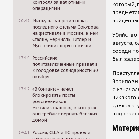
контроля за валютными
который, 
операциями
предмета
найденны
20:47
Минкульт запретил показ
последнего фильма Сокурова
на фестивале в Москве. В нем
Убийство 
Сталин, Черчилль, Гитлер и
августа, 
Муссолини спорят о жизни
соседи по
17:10
Российские
был задер
политзаключенные призвали
к голодовке солидарности 30
Преступле
октября
Зариповых
с изначал
17:12
«ВКонтакте» начал
блокировать посты
никакого 
родственников
сделал эт
мобилизованных, в которых
подозрен
они требуют вернуть близких
домой
Матери
14:11
Россия, США и ЕС провели
секретные переговоры за