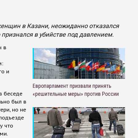
женщин в Казани, неожиданно отказался
 признался в убийстве под давлением.
н в
м:
го и
Европарламент призвали принять
в беседе
«решительные меры» против России
льно был в
ери, но не
 подъезде
у что
ми.