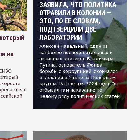
ЗАЯВИЛА, ЧТО ПОЛИТИКА
ОТРАВИЛИ В КОЛОНИИ —
ЭТО, ПО ЕЕ СЛОВАМ,
ПОДТВЕРДИЛИ ДВЕ
ЛАБОРАТОРИИ
 который
Алексей Навальный, один из
наиболее последовательных и
ли на
активных критиков Владимира
Путина, основатель Фонда
 СИЗО
борьбы с коррупцией, скончался
 который
в колонии в Харпе за Полярным
скорости
кругом 16 февраля 2024 года. Он
зревается в
отбывал там наказание по
оссийской
целому ряду политических статей