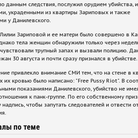
по данным следствия, послужил орудием убийства, 
ми, украденными из квартиры Зариповых и также
ми у Данилевского.
Лилии Зариповой и ее матери было совершено в Ка
однако тела женщин обнаружили только через недел
чувствовали трупный запах и вызвали полицию. Да
жан 30 августа и почти сразу признался в убийстве.
ние привлекло внимание СМИ тем, что на стене в к
 их кровью было написано: "Free Pussy Riot". В соо
ьными показаниями Данилевского, убийство не име
отношения к панк-группе. По его собственному приз
у надпись, чтобы запутать следователей и отвести о
ия.
алы по теме