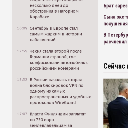
Брат зарез
несколько дней до
обострения в Нагорном
Сына экс-з
Карабахе
покушения
16:09
Сентябрь в Европе стал
самым жарким в истории
В Петербур
наблюдений
расчленил 
12:39
Чехия стала второй после
Германии страной, где
конфисковали автомобиль с
Сейчас 
российскими номерами
18:32
В России началась вторая
волна блокировок VPN по
одному из самых
распространенных и удобных
протоколов WireGuard
17:07
Власти Финляндии заплатят
по 750 евро
землевладельцам за