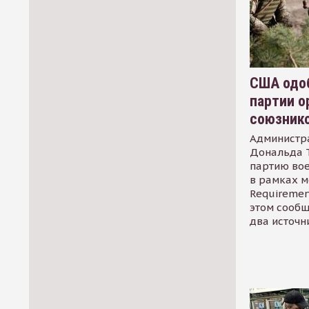
США одоб
партии о
союзник
Администр
Дональда 
партию во
в рамках м
Requirement
этом сообщ
два источн