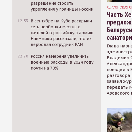
разрешение строить
ХЕРСОНСКАЯ О
укрепления у границы России
Часть Хе
12:53
В сентябре на Кубе раскрыли
предлож
сеть вербовки местных
Беларуси
жителей в российскую армию.
санатор
Наемники рассказали, что их
вербовал сотрудник РАН
Глава назн
администр
22:20
Россия намерена увеличить
Владимир С
военные расходы в 2024 году
Александр
почти на 70%
поездки в 
разговора 
заявил жур
передать М
Азовского 