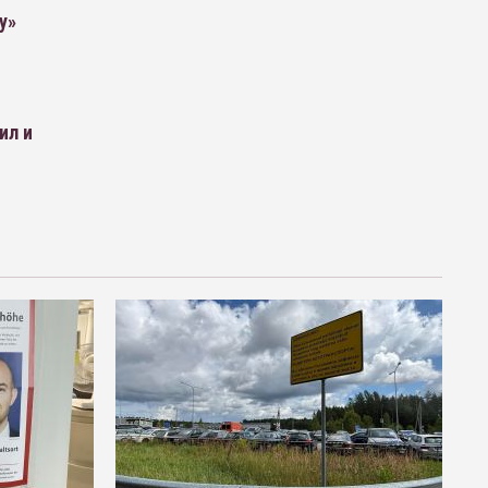
у»
ил и