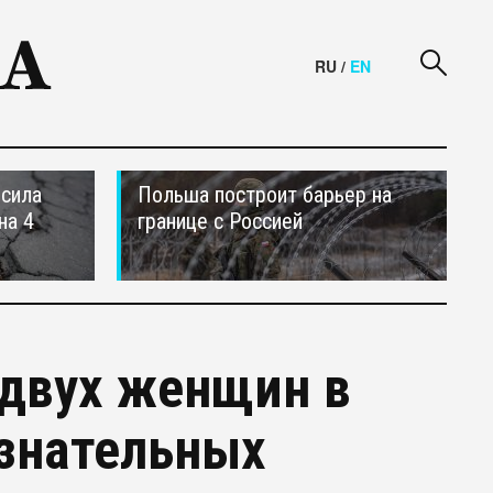
RU
/
EN
осила
Польша построит барьер на
на 4
границе с Россией
 двух женщин в
изнательных