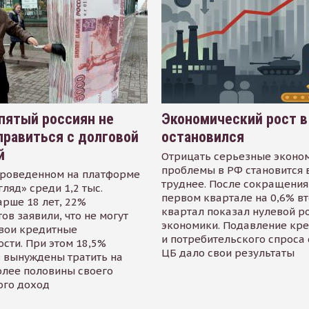
пятый россиян не
Экономический рост в
равиться с долговой
остановился
й
Отрицать серьезные эконо
проблемы в РФ становится 
проведенном на платформе
труднее. После сокращения
гляд» среди 1,2 тыс.
первом квартале на 0,6% в
арше 18 лет, 22%
квартал показал нулевой р
ов заявили, что не могут
экономики. Подавление кр
свои кредитные
и потребительского спроса
сти. При этом 18,5%
ЦБ дало свои результаты
 вынуждены тратить на
олее половины своего
ого доход