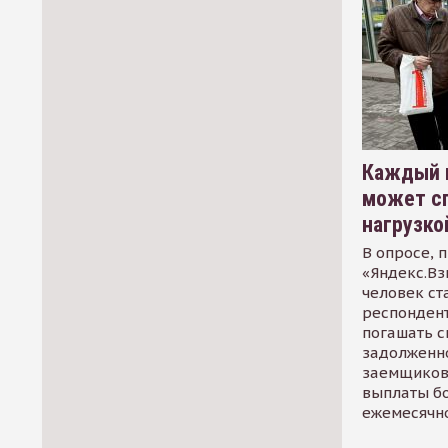
Каждый 
может сп
нагрузко
В опросе, 
«Яндекс.Вз
человек ст
респондент
погашать 
задолженно
заемщиков
выплаты б
ежемесячн