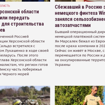
БЛАСТЬ
Сбежавший в Россию э
рсонской области
немецкого финтеха Wi
или передать
занялся сельхозбизне
 для строительства
автозапчастями
иев
Бывший операционный дир
аченной Россией
немецкой платёжной систем
ации Херсонской области
Ян Марсалек бежал из Евр
альдо встретился с
после краха компании в 202
ом Лукашенко в ходе своей
Сейчас он живёт в Москве, 
Беларусь. После этого
перемещается по России и 
глава Херсонской области
на оккупированные террит
налистам, что регион готов
Украины
инску часть побережья
и Черного морей