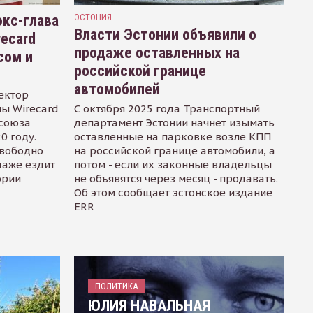
кс-глава
ЭСТОНИЯ
Власти Эстонии объявили о
recard
продаже оставленных на
сом и
российской границе
автомобилей
ектор
ы Wirecard
С октября 2025 года Транспортный
осоюза
департамент Эстонии начнет изымать
0 году.
оставленные на парковке возле КПП
свободно
на российской границе автомобили, а
даже ездит
потом - если их законные владельцы
ории
не объявятся через месяц - продавать.
Об этом сообщает эстонское издание
ERR
ПОЛИТИКА
ЮЛИЯ НАВАЛЬНАЯ