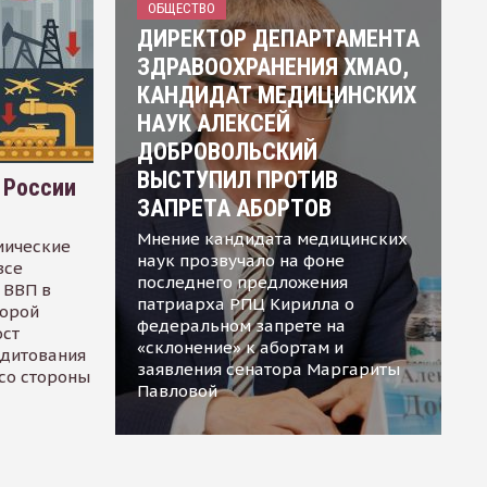
ОБЩЕСТВО
ДИРЕКТОР ДЕПАРТАМЕНТА
ЗДРАВООХРАНЕНИЯ ХМАО,
КАНДИДАТ МЕДИЦИНСКИХ
НАУК АЛЕКСЕЙ
ДОБРОВОЛЬСКИЙ
ВЫСТУПИЛ ПРОТИВ
 России
ЗАПРЕТА АБОРТОВ
Мнение кандидата медицинских
мические
наук прозвучало на фоне
все
последнего предложения
 ВВП в
патриарха РПЦ Кирилла о
торой
федеральном запрете на
ост
«склонение» к абортам и
едитования
заявления сенатора Маргариты
 со стороны
Павловой