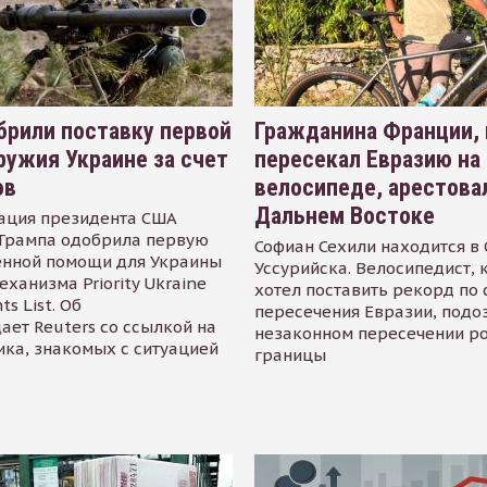
рили поставку первой
Гражданина Франции,
ружия Украине за счет
пересекал Евразию на
ов
велосипеде, арестова
Дальнем Востоке
ация президента США
Трампа одобрила первую
Софиан Сехили находится в
енной помощи для Украины
Уссурийска. Велосипедист,
еханизма Priority Ukraine
хотел поставить рекорд по 
s List. Об
пересечения Евразии, подо
ает Reuters со ссылкой на
незаконном пересечении р
ика, знакомых с ситуацией
границы