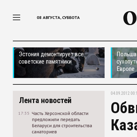
08 АВГУСТА, СУББОТА
Эстония демонтирует все
Польша 
советские памятники
сухопут
Европе
04.09.2012 00:
Лента новостей
Обв
17:35
Часть Херсонской области
Каз
предложили передать
Беларуси для строительства
санаториев