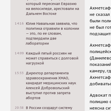
который пересекал Евразию
Ахметсафи
на велосипеде, арестовали на
Дальнем Востоке
не сказал 
были поли
14:16
Юлия Навальная заявила, что
не был го
политика отравили в колонии
подзащит
— это, по ее словам,
подтвердили две
лаборатории
Ахметсафи
полицейск
14:09
Каждый пятый россиян не
(Данилевс
может справиться с долговой
нагрузкой
показаний
камеру, гд
15:33
Директор департамента
Ахметсафи
здравоохранения ХМАО,
кандидат медицинских наук
добивать
Алексей Добровольский
выступил против запрета
Адвокат п
абортов
полицию с
неясна с
20:58
В России создадут систему