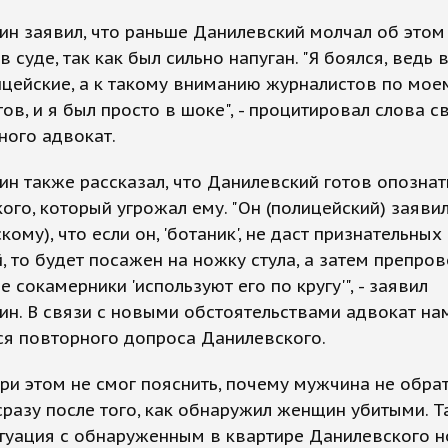
н заявил, что раньше Данилевский молчал об этом
в суде, так как был сильно напуган. "Я боялся, ведь 
цейские, а к такому вниманию журналистов по мое
тов, и я был просто в шоке", - процитировал слова с
ного адвокат.
н также рассказал, что Данилевский готов опознат
ого, который угрожал ему. "Он (полицейский) заяви
кому), что если он, 'ботаник', не даст признательных
, то будет посажен на ножку стула, а затем препро
е сокамерники 'используют его по кругу'", - заявил
н. В связи с новыми обстоятельствами адвокат на
ся повторного допроса Данилевского.
ри этом не смог пояснить, почему мужчина не обра
разу после того, как обнаружил женщин убитыми. 
итуация с обнаруженным в квартире Данилевского 