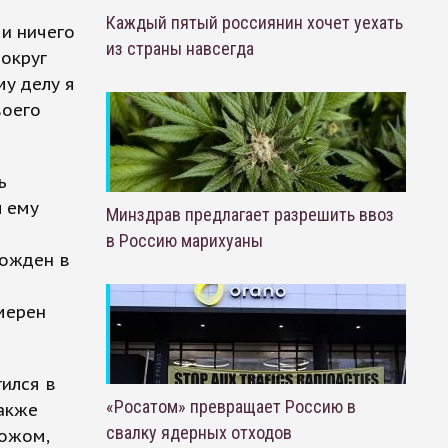
Каждый пятый россиянин хочет уехать
 и ничего
из страны навсегда
вокруг
му делу я
воего
ь
л ему
Минздрав предлагает разрешить ввоз
в Россию марихуаны
вожден в
мерен
тился в
«Росатом» превращает Россию в
Также
свалку ядерных отходов
ножом,