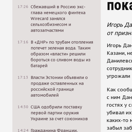
пок
17:26
Сбежавший в Россию экс-
глава немецкого финтеха
Wirecard занялся
Игорь Да
сельхозбизнесом и
автозапчастями
от призн
17:16
В «ДНР» по трубам отопления
Игорь Да
потечет зеленая вода. Таким
Казани, н
образом «власти» решили
бороться со сливом воды из
Данилевск
батарей
сотрудник
угрожали
17:13
Власти Эстонии объявили о
продаже оставленных на
Как сообщ
российской границе
автомобилей
с ним Дан
гостях у 
14:30
США одобрили поставку
убивал их
первой партии оружия
Украине за счет союзников
каких-то 
забыл за
14:24
Гражданина Франции,