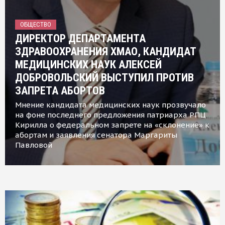
ОБЩЕСТВО
ДИРЕКТОР ДЕПАРТАМЕНТА
ЗДРАВООХРАНЕНИЯ ХМАО, КАНДИДАТ
МЕДИЦИНСКИХ НАУК АЛЕКСЕЙ
ДОБРОВОЛЬСКИЙ ВЫСТУПИЛ ПРОТИВ
ЗАПРЕТА АБОРТОВ
Мнение кандидата медицинских наук прозвучало
на фоне последнего предложения патриарха РПЦ
Кирилла о федеральном запрете на «склонение» к
абортам и заявления сенатора Маргариты
Павловой