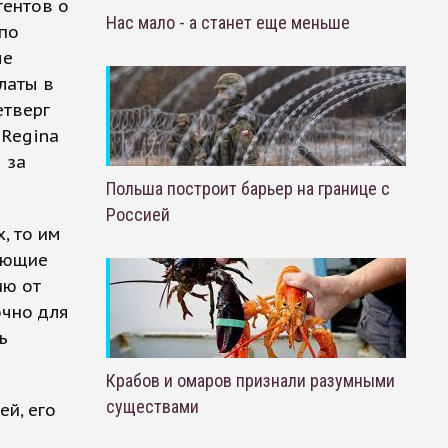
гентов о
Нас мало - а станет еще меньше
 по
ые
латы в
етверг
 Regina
 за
Польша построит барьер на границе с
Россией
, то им
ающие
ию от
очно для
ь
Крабов и омаров признали разумными
существами
й, его