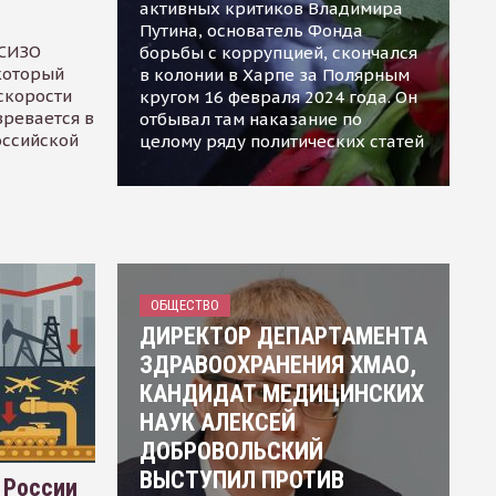
активных критиков Владимира
Путина, основатель Фонда
 СИЗО
борьбы с коррупцией, скончался
 который
в колонии в Харпе за Полярным
скорости
кругом 16 февраля 2024 года. Он
зревается в
отбывал там наказание по
оссийской
целому ряду политических статей
ОБЩЕСТВО
ДИРЕКТОР ДЕПАРТАМЕНТА
ЗДРАВООХРАНЕНИЯ ХМАО,
КАНДИДАТ МЕДИЦИНСКИХ
НАУК АЛЕКСЕЙ
ДОБРОВОЛЬСКИЙ
ВЫСТУПИЛ ПРОТИВ
 России