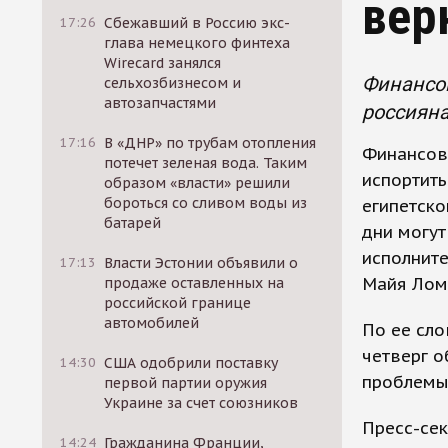
вер
17:26
Сбежавший в Россию экс-
глава немецкого финтеха
Wirecard занялся
Финансов
сельхозбизнесом и
автозапчастями
россияна
17:16
В «ДНР» по трубам отопления
Финансов
потечет зеленая вода. Таким
испортить
образом «власти» решили
бороться со сливом воды из
египетско
батарей
дни могут
исполните
17:13
Власти Эстонии объявили о
Майя Лом
продаже оставленных на
российской границе
автомобилей
По ее сло
четверг 
14:30
США одобрили поставку
проблемы
первой партии оружия
Украине за счет союзников
Пресс-сек
14:24
Гражданина Франции,