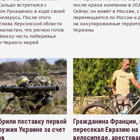
альдо встретился с
после краха компании в 202
ом Лукашенко в ходе своей
Сейчас он живёт в Москве, 
Беларусь. После этого
перемещается по России и 
глава Херсонской области
на оккупированные террит
налистам, что регион готов
Украины
инску часть побережья
и Черного морей
рили поставку первой
Гражданина Франции,
ружия Украине за счет
пересекал Евразию на
ов
велосипеде, арестова