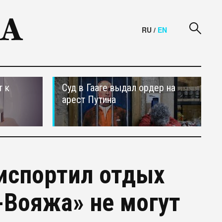
RU
/
EN
т к
Суд в Гааге выдал ордер на
арест Путина
испортил отдых
-Вояжа» не могут