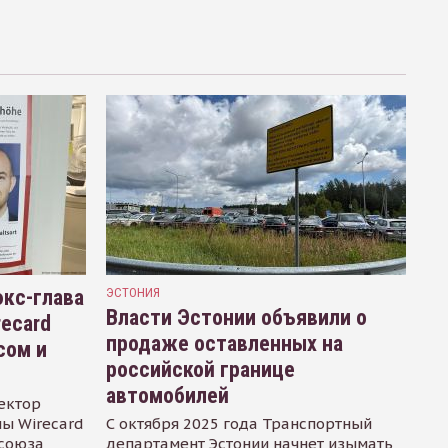
кс-глава
ЭСТОНИЯ
Власти Эстонии объявили о
recard
продаже оставленных на
сом и
российской границе
автомобилей
ектор
ы Wirecard
С октября 2025 года Транспортный
осоюза
департамент Эстонии начнет изымать