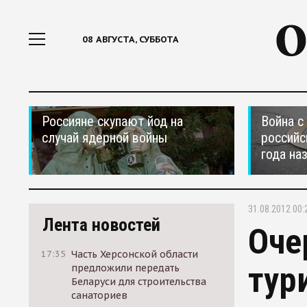
08 АВГУСТА, СУББОТА
Россияне скупают йод на
Война с
случай ядерной войны
российс
года на
31.08.2012 00:
Лента новостей
Оче
17:35
Часть Херсонской области
тур
предложили передать
Беларуси для строительства
санаториев