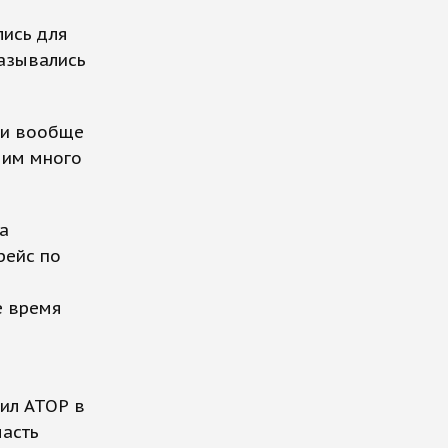
лись для
казывались
они вообще
 им много
а
рейс по
е время
рил АТОР в
часть