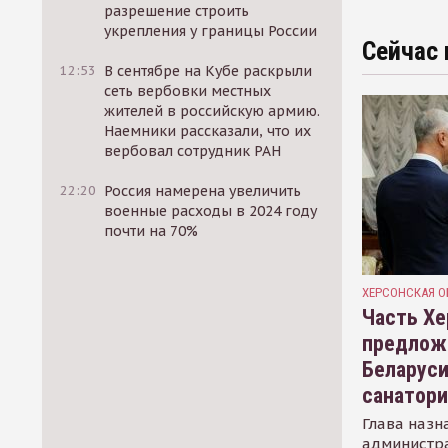
разрешение строить
укрепления у границы России
Сейчас 
12:53
В сентябре на Кубе раскрыли
сеть вербовки местных
жителей в российскую армию.
Наемники рассказали, что их
вербовал сотрудник РАН
22:20
Россия намерена увеличить
военные расходы в 2024 году
почти на 70%
ХЕРСОНСКАЯ О
Часть Хе
предлож
Беларуси
санатор
Глава назн
администр