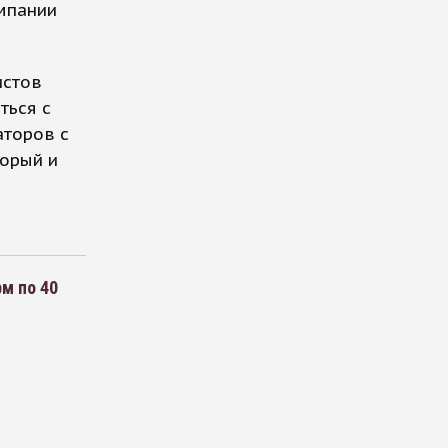
омпании
истов
ться с
аторов с
торый и
м по 40