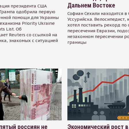
Дальнем Востоке
ация президента США
Трампа одобрила первую
Софиан Сехили находится в
енной помощи для Украины
Уссурийска. Велосипедист,
еханизма Priority Ukraine
хотел поставить рекорд по 
s List. Об
пересечения Евразии, подо
ает Reuters со ссылкой на
незаконном пересечении р
ика, знакомых с ситуацией
границы
пятый россиян не
Экономический рост в