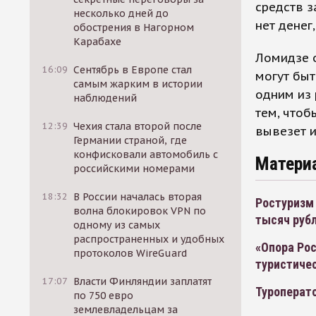
средств з
несколько дней до
нет денег
обострения в Нагорном
Карабахе
Ломидзе 
16:09
Сентябрь в Европе стал
могут быт
самым жарким в истории
одним из
наблюдений
тем, чтоб
12:39
Чехия стала второй после
вывезет и
Германии страной, где
конфисковали автомобиль с
Матери
российскими номерами
18:32
В России началась вторая
Ростуризм
волна блокировок VPN по
тысяч руб
одному из самых
распространенных и удобных
«Опора Рос
протоколов WireGuard
туристиче
17:07
Власти Финляндии заплатят
Туроперат
по 750 евро
землевладельцам за