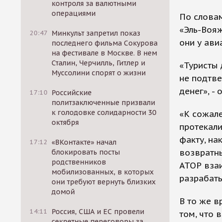
контроля за валютными
операциями
По слова
«Эль-Вояж
20:47
Минкульт запретил показ
они у ави
последнего фильма Сокурова
на фестивале в Москве. В нем
Сталин, Черчилль, Гитлер и
«Туристы 
Муссолини спорят о жизни
не подтве
денег», -
17:10
Российские
политзаключенные призвали
к голодовке солидарности 30
«К сожал
октября
протекали
факту, на
17:12
«ВКонтакте» начал
возвратны
блокировать посты
родственников
АТОР вза
мобилизованных, в которых
разрабат
они требуют вернуть близких
домой
В то же в
14:11
Россия, США и ЕС провели
том, что 
секретные переговоры за