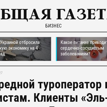
БИЗНЕС
 Украиной отбросила
Какое питание приводи
кую экономику на 4
сердечно-сосудистым
зад
заболеваниям?
27
редной туроператор 
истам. Клиенты «Эль