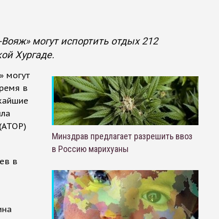
Вояж» могут испортить отдых 212
ой Хургаде.
» могут
ремя в
ижайшие
ила
(АТОР)
Минздрав предлагает разрешить ввоз
в Россию марихуаны
ев в
ина