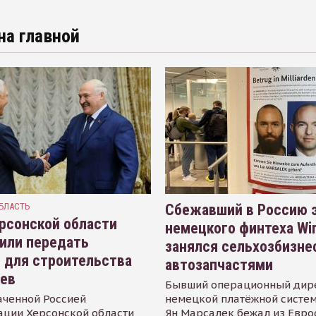
на главной
БЛАСТЬ
Сбежавший в Россию э
рсонской области
немецкого финтеха Wi
или передать
занялся сельхозбизне
 для строительства
автозапчастями
иев
Бывший операционный дир
аченной Россией
немецкой платёжной систем
ации Херсонской области
Ян Марсалек бежал из Евр