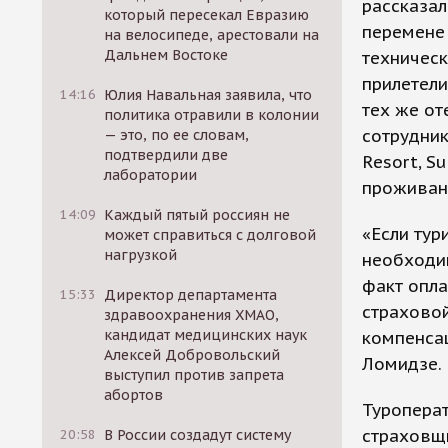
рассказал
который пересекал Евразию
перемене 
на велосипеде, арестовали на
Дальнем Востоке
техническ
прилетели
14:16
Юлия Навальная заявила, что
тех же от
политика отравили в колонии
сотрудник
— это, по ее словам,
подтвердили две
Resort, S
лаборатории
проживан
14:09
Каждый пятый россиян не
«Если тур
может справиться с долговой
нагрузкой
необходи
факт опла
15:33
Директор департамента
страхово
здравоохранения ХМАО,
кандидат медицинских наук
компенсац
Алексей Добровольский
Ломидзе.
выступил против запрета
абортов
Туроперат
страховщ
20:58
В России создадут систему