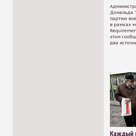
Администр
Дональда 
партию во
в рамках м
Requirement
этом сообщ
два источн
Каждый 