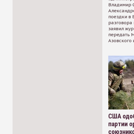
Владимир С
Александр
поездки в 
разговора 
заявил жур
передать М
Азовского 
США одоб
партии о
союзник