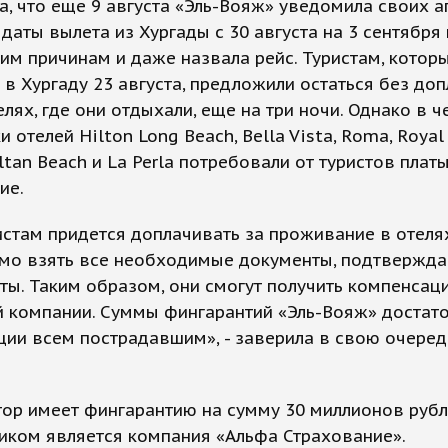
а, что еще 9 августа «Эль-Вояж» уведомила своих а
даты вылета из Хургады с 30 августа на 3 сентября
им причинам и даже назвала рейс. Туристам, котор
 в Хургаду 23 августа, предложили остаться без доп
елях, где они отдыхали, еще на три ночи. Однако в ч
и отелей Hilton Long Beach, Bella Vista, Roma, Royal
ultan Beach и La Perla потребовали от туристов платы
ие.
истам придется доплачивать за проживание в отелях
мо взять все необходимые документы, подтвержд
ты. Таким образом, они смогут получить компенсац
й компании. Суммы фингарантий «Эль-Вояж» достат
ии всем пострадавшим», - заверила в свою очеред
ор имеет фингарантию на сумму 30 миллионов рубле
иком является компания «Альфа Страхование».