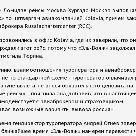
м Ломидзе, рейсы Москва-Хургада-Москва выполня
» по четвергам авиакомпанией Kolavia, причем за
аброкера Russiachartercenter (RCC).
дозвонились в офис Kolavia, где их заверили, что 
рждали этот рейс, потому что «Эль-Вояж» задолжал
 отметила Тюрина.
ению, взаимоотношения туроператора и авиаброкер
 не по стандартной схеме - туроператор оплачивал 
кануне вылета, не внеся обязательного депозита на
е рейсы», - пояснила она, добавив, что в настояще
имодействует с авиаброкером и страховщиком,
ывая возможные варианты вывоза россиян.
ремя гендиректор туроператора Андрей Огнев заве
в ближайшее время «Эль-Вояж» намерен перевести 