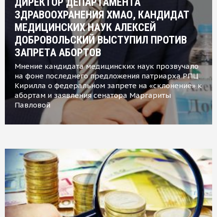
ДИРЕКТОР ДЕПАРТАМЕНТА
ЗДРАВООХРАНЕНИЯ ХМАО, КАНДИДАТ
МЕДИЦИНСКИХ НАУК АЛЕКСЕЙ
ДОБРОВОЛЬСКИЙ ВЫСТУПИЛ ПРОТИВ
ЗАПРЕТА АБОРТОВ
Мнение кандидата медицинских наук прозвучало
на фоне последнего предложения патриарха РПЦ
Кирилла о федеральном запрете на «склонение» к
абортам и заявления сенатора Маргариты
Павловой