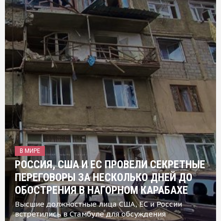
В МИРЕ
РОССИЯ, США И ЕС ПРОВЕЛИ СЕКРЕТНЫЕ
ПЕРЕГОВОРЫ ЗА НЕСКОЛЬКО ДНЕЙ ДО
ОБОСТРЕНИЯ В НАГОРНОМ КАРАБАХЕ
Высшие должностные лица США, ЕС и России
встретились в Стамбуле для обсуждения