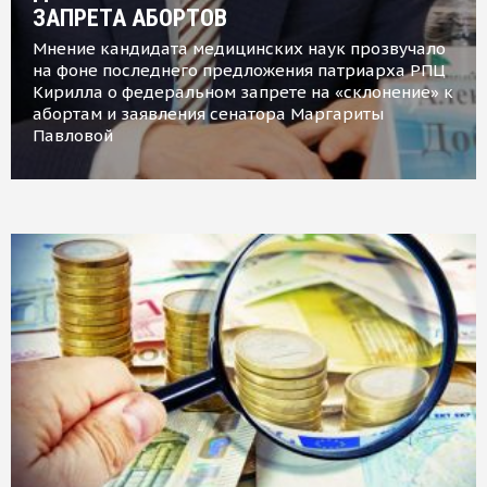
ЗАПРЕТА АБОРТОВ
Мнение кандидата медицинских наук прозвучало
на фоне последнего предложения патриарха РПЦ
Кирилла о федеральном запрете на «склонение» к
абортам и заявления сенатора Маргариты
Павловой