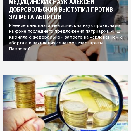
МЕДИЦИНСКИХ НАУК АЛЕКСЕЙ
ДОБРОВОЛЬСКИЙ ВЫСТУПИЛ ПРОТИВ
ЗАПРЕТА АБОРТОВ
Мнение кандидата медицинских наук прозвучало
на фоне последнего предложения патриарха РПЦ
Кирилла о федеральном запрете на «склонение» к
абортам и заявления сенатора Маргариты
Павловой