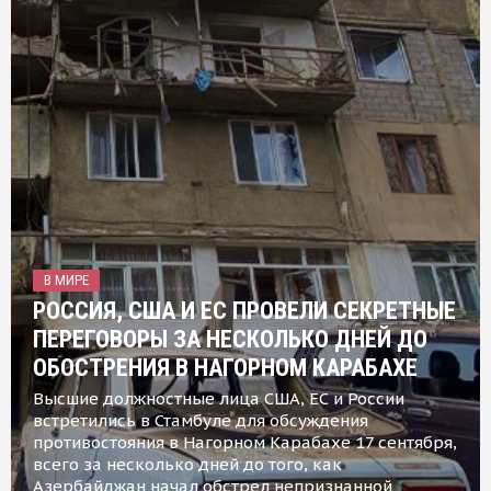
В МИРЕ
РОССИЯ, США И ЕС ПРОВЕЛИ СЕКРЕТНЫЕ
ПЕРЕГОВОРЫ ЗА НЕСКОЛЬКО ДНЕЙ ДО
ОБОСТРЕНИЯ В НАГОРНОМ КАРАБАХЕ
Высшие должностные лица США, ЕС и России
встретились в Стамбуле для обсуждения
противостояния в Нагорном Карабахе 17 сентября,
всего за несколько дней до того, как
Азербайджан начал обстрел непризнанной