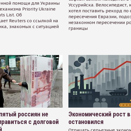
енной помощи для Украины
Уссурийска. Велосипедист,
еханизма Priority Ukraine
хотел поставить рекорд по 
s List. Об
пересечения Евразии, подо
ает Reuters со ссылкой на
незаконном пересечении р
ика, знакомых с ситуацией
границы
пятый россиян не
Экономический рост в
равиться с долговой
остановился
й
Отрицать серьезные эконо