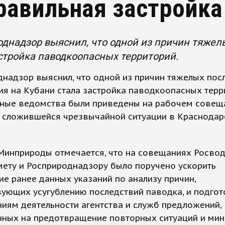
равильная застройка
днадзор выяснил, что одной из причин тяжел
стройка паводкоопасных территорий.
надзор выяснил, что одной из причин тяжелых пос
я на Кубани стала застройка паводкоопасных терр
нные ведомства были приведены на рабочем совещ
 сложившейся чрезвычайной ситуации в Краснода
Минприроды отмечается, что на совещаниях Росвод
ету и Росприроднадзору было поручено ускорить
е ранее данных указаний по анализу причин,
ующих усугублению последствий паводка, и подгот
иям деятельности агентства и служб предложений,
нных на предотвращение повторных ситуаций и ми