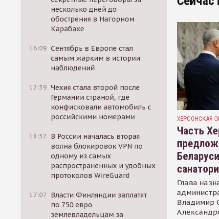
Сейчас 
несколько дней до
обострения в Нагорном
Карабахе
16:09
Сентябрь в Европе стал
самым жарким в истории
наблюдений
12:39
Чехия стала второй после
Германии страной, где
конфисковали автомобиль с
российскими номерами
ХЕРСОНСКАЯ О
Часть Хе
18:32
В России началась вторая
предлож
волна блокировок VPN по
Беларуси
одному из самых
распространенных и удобных
санатор
протоколов WireGuard
Глава назн
администр
17:07
Власти Финляндии заплатят
Владимир С
по 750 евро
Александр
землевладельцам за