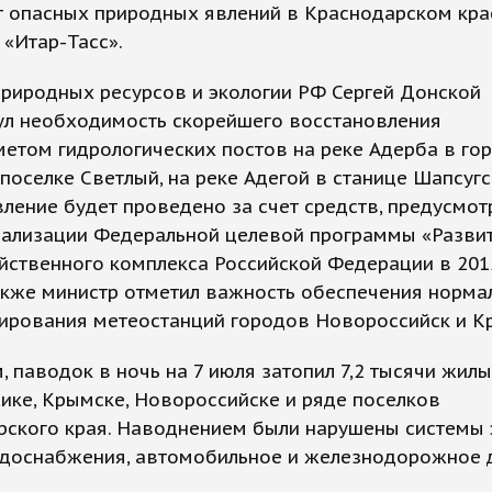
т опасных природных явлений в Краснодарском кра
«Итар-Тасс».
риродных ресурсов и экологии РФ Сергей Донской
ул необходимость скорейшего восстановления
етом гидрологических постов на реке Адерба в го
поселке Светлый, на реке Адегой в станице Шапсугс
ление будет проведено за счет средств, предусмо
еализации Федеральной целевой программы «Разви
йственного комплекса Российской Федерации в 201
акже министр отметил важность обеспечения норма
ирования метеостанций городов Новороссийск и К
 паводок в ночь на 7 июля затопил 7,2 тысячи жил
ике, Крымске, Новороссийске и ряде поселков
ского края. Наводнением были нарушены системы э
водоснабжения, автомобильное и железнодорожное 