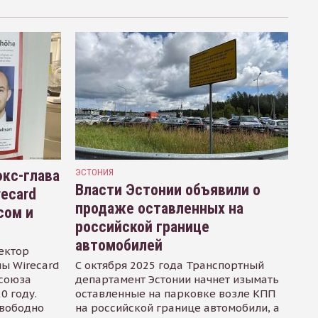
кс-глава
ЭСТОНИЯ
Власти Эстонии объявили о
recard
продаже оставленных на
сом и
российской границе
автомобилей
ектор
ы Wirecard
С октября 2025 года Транспортный
осоюза
департамент Эстонии начнет изымать
0 году.
оставленные на парковке возле КПП
свободно
на российской границе автомобили, а