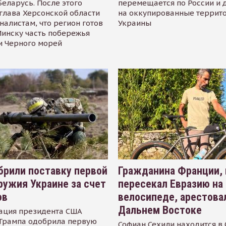
Беларусь. После этого
перемещается по России и 
глава Херсонской области
на оккупированные террит
налистам, что регион готов
Украины
инску часть побережья
и Черного морей
рили поставку первой
Гражданина Франции,
ружия Украине за счет
пересекал Евразию на
ов
велосипеде, арестова
Дальнем Востоке
ация президента США
Трампа одобрила первую
Софиан Сехили находится в