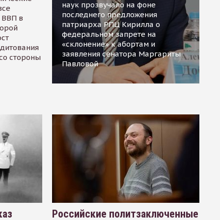
наук прозвучало на фоне
все
последнего предложения
 ВВП в
патриарха РПЦ Кирилла о
торой
федеральном запрете на
ост
«склонение» к абортам и
едитования
заявления сенатора Маргариты
 со стороны
Павловой
каз
Российские политзаключенные