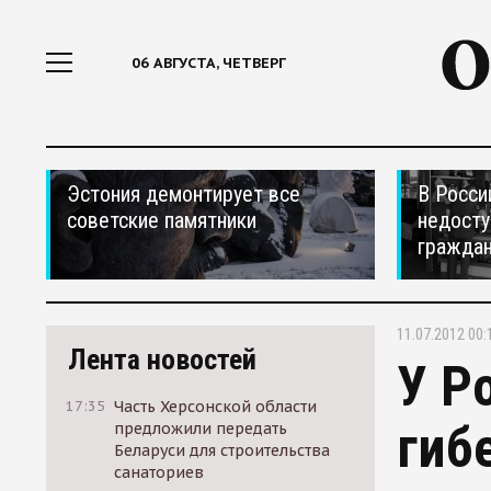
06 АВГУСТА, ЧЕТВЕРГ
Эстония демонтирует все
В Росси
советские памятники
недосту
гражда
11.07.2012 00:
Лента новостей
У Р
17:35
Часть Херсонской области
гиб
предложили передать
Беларуси для строительства
санаториев