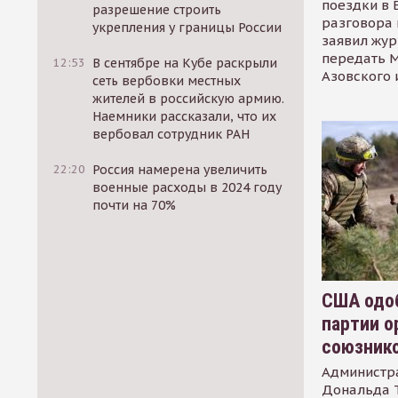
поездки в 
разрешение строить
разговора 
укрепления у границы России
заявил жур
передать М
12:53
В сентябре на Кубе раскрыли
Азовского 
сеть вербовки местных
жителей в российскую армию.
Наемники рассказали, что их
вербовал сотрудник РАН
22:20
Россия намерена увеличить
военные расходы в 2024 году
почти на 70%
США одоб
партии о
союзник
Администр
Дональда 