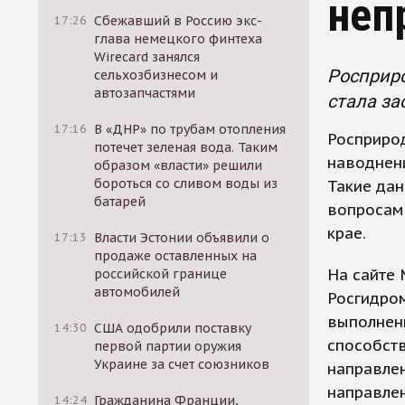
неп
17:26
Сбежавший в Россию экс-
глава немецкого финтеха
Wirecard занялся
Росприро
сельхозбизнесом и
автозапчастями
стала за
17:16
В «ДНР» по трубам отопления
Росприрод
потечет зеленая вода. Таким
наводнени
образом «власти» решили
бороться со сливом воды из
Такие да
батарей
вопросам
крае.
17:13
Власти Эстонии объявили о
продаже оставленных на
На сайте 
российской границе
автомобилей
Росгидром
выполнени
14:30
США одобрили поставку
способств
первой партии оружия
Украине за счет союзников
направлен
направле
14:24
Гражданина Франции,