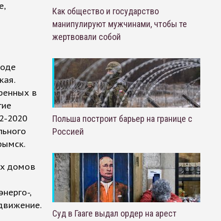
е,
Как общество и государство
манипулируют мужчинами, чтобы те
жертвовали собой
роде
кая.
тренных в
тие
2-2020
Польша построит барьер на границе с
льного
Россией
рымск.
ых домов
нерго-,
движение.
Суд в Гааге выдал ордер на арест