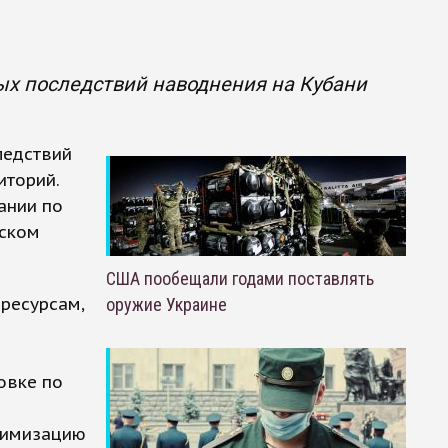
ых последствий наводнения на Кубани
ледствий
иторий.
ании по
рском
США пообещали годами поставлять
ресурсам,
оружие Украине
овке по
нимизацию