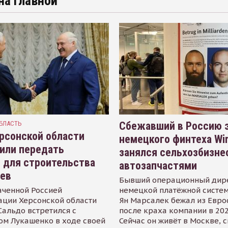
на главной
БЛАСТЬ
Сбежавший в Россию э
рсонской области
немецкого финтеха Wi
или передать
занялся сельхозбизне
 для строительства
автозапчастями
иев
Бывший операционный дир
аченной Россией
немецкой платёжной систем
ации Херсонской области
Ян Марсалек бежал из Евр
альдо встретился с
после краха компании в 202
ом Лукашенко в ходе своей
Сейчас он живёт в Москве, 