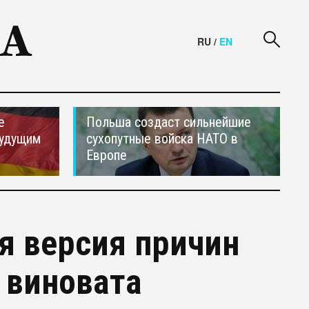
RU
/
EN
е
Польша создаст сильнейшие
будущим
сухопутные войска НАТО в
Европе
я версия причин
 виновата