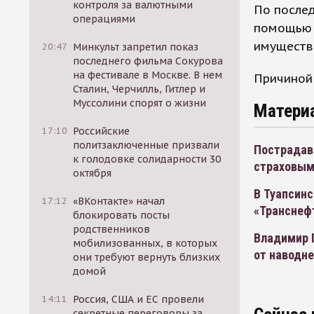
контроля за валютными
По послед
операциями
помощью о
имущество
20:47
Минкульт запретил показ
последнего фильма Сокурова
на фестивале в Москве. В нем
Причиной
Сталин, Черчилль, Гитлер и
Муссолини спорят о жизни
Матери
17:10
Российские
политзаключенные призвали
Пострадавш
к голодовке солидарности 30
страховым
октября
В Туапсинс
17:12
«ВКонтакте» начал
«Транснеф
блокировать посты
родственников
Владимир П
мобилизованных, в которых
от наводн
они требуют вернуть близких
домой
14:11
Россия, США и ЕС провели
секретные переговоры за