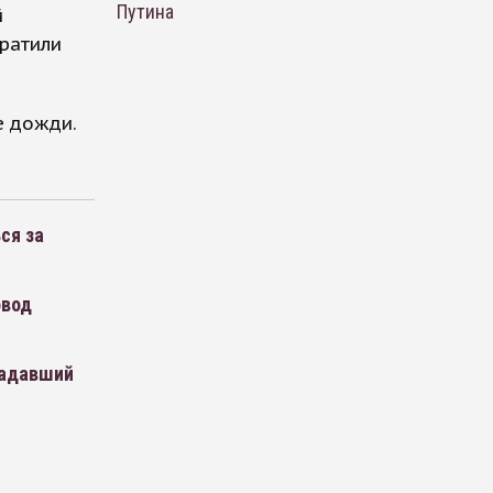
Путина
й
ратили
е дожди.
ся за
овод
радавший