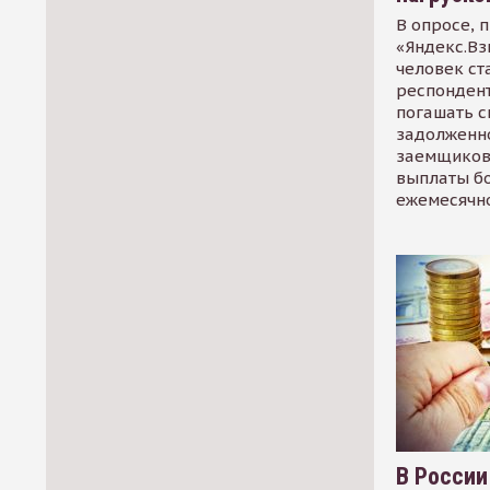
В опросе, 
«Яндекс.Вз
человек ст
респондент
погашать 
задолженно
заемщиков
выплаты б
ежемесячн
В России