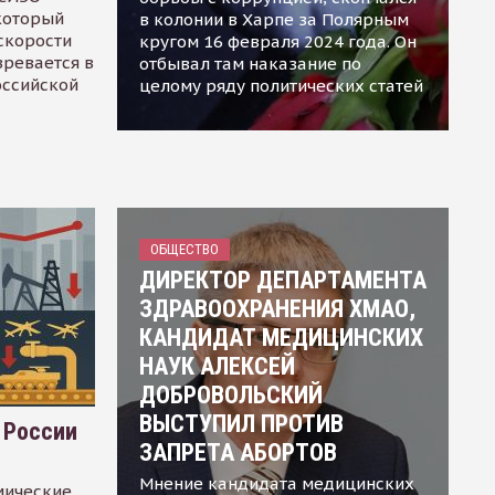
 который
в колонии в Харпе за Полярным
скорости
кругом 16 февраля 2024 года. Он
зревается в
отбывал там наказание по
оссийской
целому ряду политических статей
ОБЩЕСТВО
ДИРЕКТОР ДЕПАРТАМЕНТА
ЗДРАВООХРАНЕНИЯ ХМАО,
КАНДИДАТ МЕДИЦИНСКИХ
НАУК АЛЕКСЕЙ
ДОБРОВОЛЬСКИЙ
ВЫСТУПИЛ ПРОТИВ
 России
ЗАПРЕТА АБОРТОВ
Мнение кандидата медицинских
мические