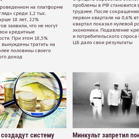
проблемы в РФ становится 
проведенном на платформе
труднее. После сокращения
гляд» среди 1,2 тыс.
первом квартале на 0,6% в
арше 18 лет, 22%
квартал показал нулевой р
ов заявили, что не могут
экономики. Подавление кр
свои кредитные
и потребительского спроса
сти. При этом 18,5%
ЦБ дало свои результаты
 вынуждены тратить на
олее половины своего
ого доход
 создадут систему
Минкульт запретил по