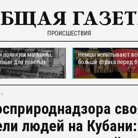
ПРОИСШЕСТВИЯ
и появятся магазины,
Немцы испытывают вс
пные для простых
больше страха перед 
н
16
осприроднадзора сво
ели людей на Кубани: