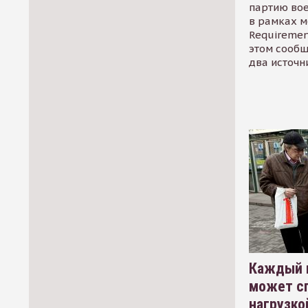
партию во
в рамках м
Requirement
этом сообщ
два источн
Каждый 
может сп
нагрузко