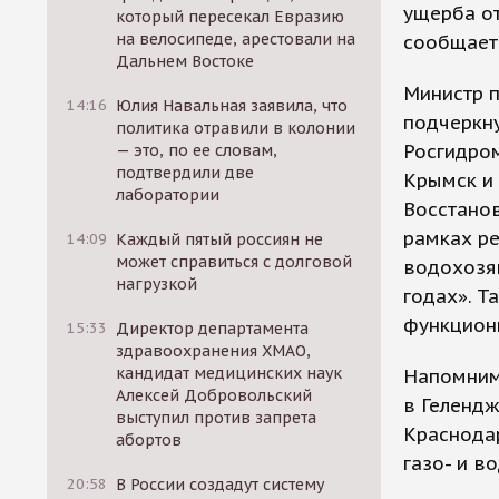
ущерба о
который пересекал Евразию
на велосипеде, арестовали на
сообщает 
Дальнем Востоке
Министр п
14:16
Юлия Навальная заявила, что
подчеркн
политика отравили в колонии
Росгидром
— это, по ее словам,
подтвердили две
Крымск и 
лаборатории
Восстанов
рамках р
14:09
Каждый пятый россиян не
может справиться с долговой
водохозя
нагрузкой
годах». Т
функцион
15:33
Директор департамента
здравоохранения ХМАО,
кандидат медицинских наук
Напомним,
Алексей Добровольский
в Гелендж
выступил против запрета
Краснодар
абортов
газо- и 
20:58
В России создадут систему