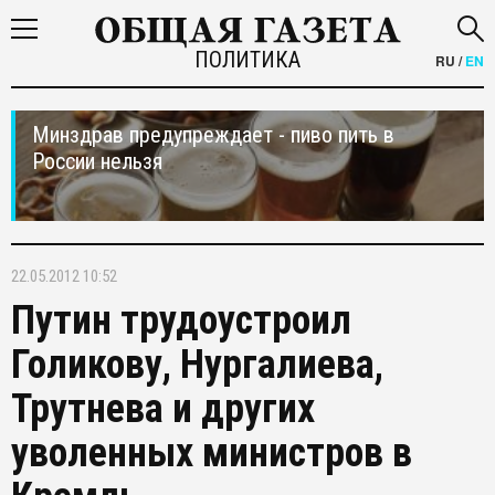
ПОЛИТИКА
RU
/
EN
Минздрав предупреждает - пиво пить в
России нельзя
22.05.2012 10:52
Путин трудоустроил
Голикову, Нургалиева,
Трутнева и других
уволенных министров в