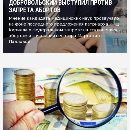
ДОБРОВОЛЬСКИЙ ВЫСТУПИЛ ПРОТИВ
ЗАПРЕТА АБОРТОВ
Мнение кандидата медицинских наук прозвучало
на фоне последнего предложения патриарха РПЦ
Кирилла о федеральном запрете на «склонение» к
абортам и заявления сенатора Маргариты
Павловой