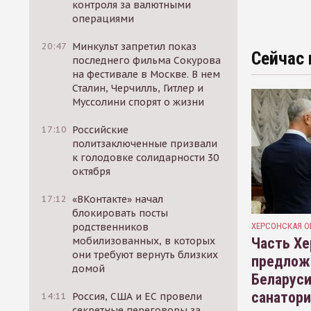
контроля за валютными
операциями
20:47
Минкульт запретил показ
Сейчас 
последнего фильма Сокурова
на фестивале в Москве. В нем
Сталин, Черчилль, Гитлер и
Муссолини спорят о жизни
17:10
Российские
политзаключенные призвали
к голодовке солидарности 30
октября
17:12
«ВКонтакте» начал
блокировать посты
ХЕРСОНСКАЯ О
родственников
Часть Хе
мобилизованных, в которых
они требуют вернуть близких
предлож
домой
Беларуси
санатор
14:11
Россия, США и ЕС провели
секретные переговоры за