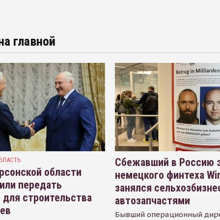
на главной
БЛАСТЬ
Сбежавший в Россию э
рсонской области
немецкого финтеха Wi
или передать
занялся сельхозбизне
 для строительства
автозапчастями
иев
Бывший операционный дир