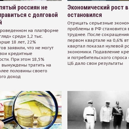
пятый россиян не
Экономический рост в
равиться с долговой
остановился
й
Отрицать серьезные эконо
проблемы в РФ становится 
проведенном на платформе
труднее. После сокращения
гляд» среди 1,2 тыс.
первом квартале на 0,6% в
арше 18 лет, 22%
квартал показал нулевой р
ов заявили, что не могут
экономики. Подавление кр
свои кредитные
и потребительского спроса
сти. При этом 18,5%
ЦБ дало свои результаты
 вынуждены тратить на
олее половины своего
ого доход