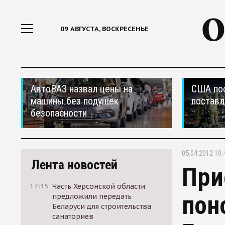
09 АВГУСТА, ВОСКРЕСЕНЬЕ
АвтоВАЗ назвал цены на
США по
машины без подушек
поставл
безопасности
05.04.2012 10:
Лента новостей
При
17:35
Часть Херсонской области
пон
предложили передать
Беларуси для строительства
санаториев