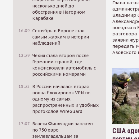
Глава назн
несколько дней до
администр
обострения в Нагорном
Владимир С
Карабахе
Александр
поездки в 
16:09
Сентябрь в Европе стал
разговора 
самым жарким в истории
заявил жур
наблюдений
передать М
Азовского 
12:39
Чехия стала второй после
Германии страной, где
конфисковали автомобиль с
российскими номерами
18:32
В России началась вторая
волна блокировок VPN по
одному из самых
распространенных и удобных
протоколов WireGuard
17:07
Власти Финляндии заплатят
США одоб
по 750 евро
землевладельцам за
партии о