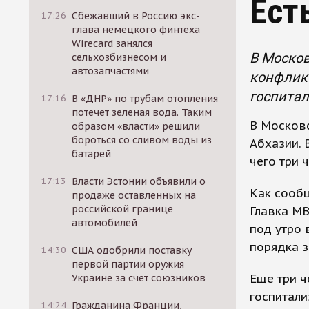
Ест
17:26
Сбежавший в Россию экс-
глава немецкого финтеха
Wirecard занялся
В Москов
сельхозбизнесом и
автозапчастями
конфликт
госпита
17:16
В «ДНР» по трубам отопления
потечет зеленая вода. Таким
В Москов
образом «власти» решили
бороться со сливом воды из
Абхазии. 
батарей
чего три 
17:13
Власти Эстонии объявили о
Как сообщ
продаже оставленных на
российской границе
Главка МВ
автомобилей
под утро 
порядка 
14:30
США одобрили поставку
первой партии оружия
Еще три 
Украине за счет союзников
госпитали
14:24
Гражданина Франции,