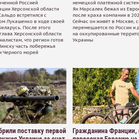
аченной Россией
немецкой платёжной систем
ации Херсонской области
Ян Марсалек бежал из Евр
альдо встретился с
после краха компании в 202
ом Лукашенко в ходе своей
Сейчас он живёт в Москве, 
Беларусь. После этого
перемещается по России и 
глава Херсонской области
на оккупированные террит
налистам, что регион готов
Украины
инску часть побережья
и Черного морей
рили поставку первой
Гражданина Франции,
ружия Украине за счет
пересекал Евразию на