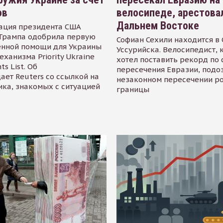
ов
велосипеде, арестова
Дальнем Востоке
ация президента США
Трампа одобрила первую
Софиан Сехили находится в
енной помощи для Украины
Уссурийска. Велосипедист,
еханизма Priority Ukraine
хотел поставить рекорд по 
s List. Об
пересечения Евразии, подо
ает Reuters со ссылкой на
незаконном пересечении р
ика, знакомых с ситуацией
границы