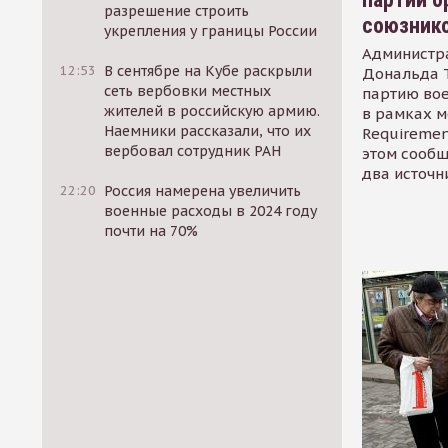
разрешение строить
союзник
укрепления у границы России
Администр
12:53
В сентябре на Кубе раскрыли
Дональда 
сеть вербовки местных
партию во
жителей в российскую армию.
в рамках м
Наемники рассказали, что их
Requirement
вербовал сотрудник РАН
этом сообщ
два источн
22:20
Россия намерена увеличить
военные расходы в 2024 году
почти на 70%