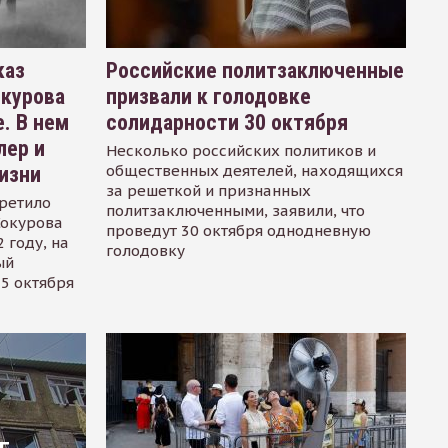
каз
Российские политзаключенные
окурова
призвали к голодовке
. В нем
солидарности 30 октября
лер и
Несколько российских политиков и
общественных деятелей, находящихся
изни
за решеткой и признанных
ретило
политзаключенными, заявили, что
Сокурова
проведут 30 октября однодневную
 году, на
голодовку
ый
15 октября