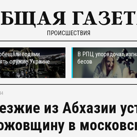
ПРОИСШЕСТВИЯ
обещали годами
В РПЦ упорядочат изгн
ять оружие Украине
бесов
44
езжие из Абхазии ус
ожовщину в московск