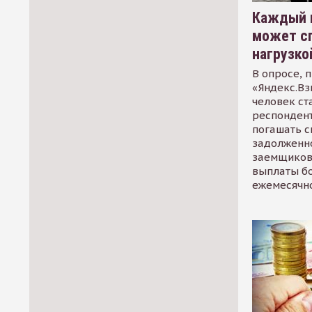
Каждый 
может сп
нагрузко
В опросе, 
«Яндекс.Вз
человек ст
респондент
погашать 
задолженно
заемщиков
выплаты б
ежемесячн