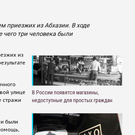
м приезжих из Абхазии. В ходе
е чего три человека были
иезжих из
результате
ичного
вой улице
В России появятся магазины,
е стражи
недоступные для простых граждан
ми были
помощь,