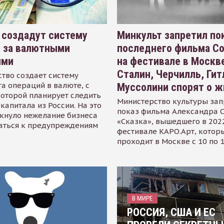
 создадут систему
Минкульт запретил по
я за валютными
последнего фильма С
ями
на фестивале в Москве
Сталин, Черчилль, Гит
тво создает систему
а операций в валюте, с
Муссолини спорят о ж
оторой планирует следить
Министерство культуры зап
капитала из России. На это
показ фильма Александра 
кнуло нежелание бизнеса
«Сказка», вышедшего в 2022
аться к предупреждениям
фестивале КАРО.Арт, котор
проходит в Москве с 10 по 
В МИРЕ
РОССИЯ, США И ЕС