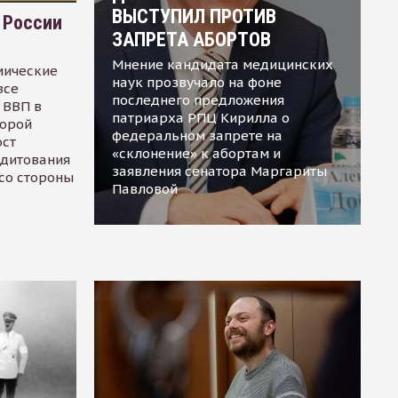
ВЫСТУПИЛ ПРОТИВ
 России
ЗАПРЕТА АБОРТОВ
Мнение кандидата медицинских
мические
наук прозвучало на фоне
все
последнего предложения
 ВВП в
патриарха РПЦ Кирилла о
торой
федеральном запрете на
ост
«склонение» к абортам и
едитования
заявления сенатора Маргариты
 со стороны
Павловой