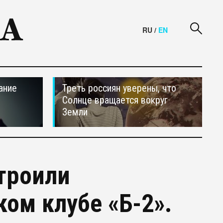
RU
/
EN
ание
Треть россиян уверены, что
Солнце вращается вокруг
Земли
троили
ом клубе «Б-2».