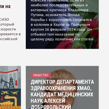
Алексей Навальный, один из
наиболее последовательных и
ли на
активных критиков Владимира
Путина, основатель Фонда
 СИЗО
борьбы с коррупцией, скончался
 который
в колонии в Харпе за Полярным
скорости
кругом 16 февраля 2024 года. Он
зревается в
отбывал там наказание по
оссийской
целому ряду политических статей
ОБЩЕСТВО
ДИРЕКТОР ДЕПАРТАМЕНТА
ЗДРАВООХРАНЕНИЯ ХМАО,
КАНДИДАТ МЕДИЦИНСКИХ
НАУК АЛЕКСЕЙ
ДОБРОВОЛЬСКИЙ