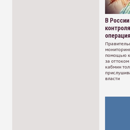
В России
контрол
операци
Правительс
мониторинг
помощью к
за оттоком 
кабмин тол
прислушив
власти