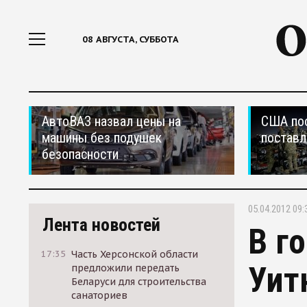
08 АВГУСТА, СУББОТА
АвтоВАЗ назвал цены на
США по
машины без подушек
поставл
безопасности
05.04.2012 09:
Лента новостей
В г
17:35
Часть Херсонской области
Уит
предложили передать
Беларуси для строительства
санаториев