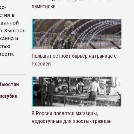
памятники
ос-
стия в
 ванной
то Хьюстон
каина и
стью
ерти.
Польша построит барьер на границе с
Россией
 Хьюстон
погубил
В России появятся магазины,
недоступные для простых граждан