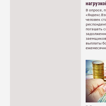
нагрузко
В опросе, 
«Яндекс.Вз
человек ст
респондент
погашать 
задолженно
заемщиков
выплаты б
ежемесячн