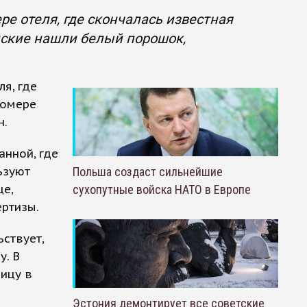
е отеля, где скончалась известная
йские нашли белый порошок,
я, где
номере
н.
анной, где
ьзуют
Польша создаст сильнейшие
це,
сухопутные войска НАТО в Европе
ертизы.
ствует,
у. В
вицу в
Эстония демонтирует все советские