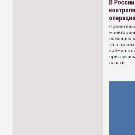
В России
контрол
операци
Правительс
мониторинг
помощью к
за оттоком 
кабмин тол
прислушив
власти