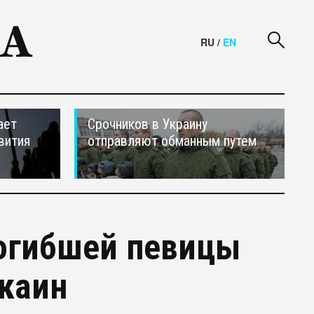
RU
/
EN
ает
Срочников в Украину
вития
отправляют обманным путем
погибшей певицы
каин