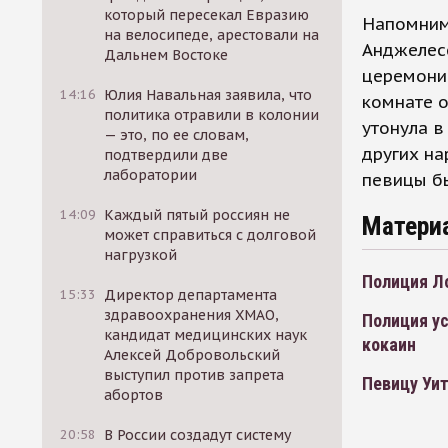
который пересекал Евразию
Напомним,
на велосипеде, арестовали на
Анджелесе
Дальнем Востоке
церемони
14:16
Юлия Навальная заявила, что
комнате о
политика отравили в колонии
утонула в
— это, по ее словам,
других на
подтвердили две
лаборатории
певицы б
14:09
Каждый пятый россиян не
Матери
может справиться с долговой
нагрузкой
Полиция Л
15:33
Директор департамента
здравоохранения ХМАО,
Полиция ус
кандидат медицинских наук
кокаин
Алексей Добровольский
выступил против запрета
Певицу Уи
абортов
20:58
В России создадут систему