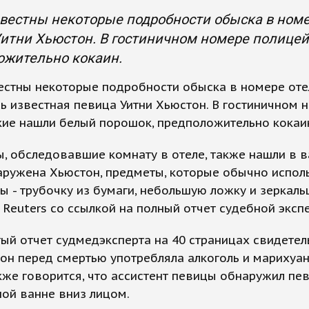
вестны некоторые подробности обыска в номер
итни Хьюстон. В гостиничном номере полице
ожительно кокаин.
естны некоторые подробности обыска в номере отел
ь известная певица Уитни Хьюстон. В гостиничном 
кие нашли белый порошок, предположительно кокаи
, обследовавшие комнату в отеле, также нашли в в
аружена Хьюстон, предметы, которые обычно испол
ы - трубочку из бумаги, небольшую ложку и зеркаль
Reuters со ссылкой на полный отчет судебной эксп
ый отчет судмедэксперта на 40 страницах свидетель
он перед смертью употребляла алкоголь и марихуан
кже говорится, что ассистент певицы обнаружил пе
ой ванне вниз лицом.