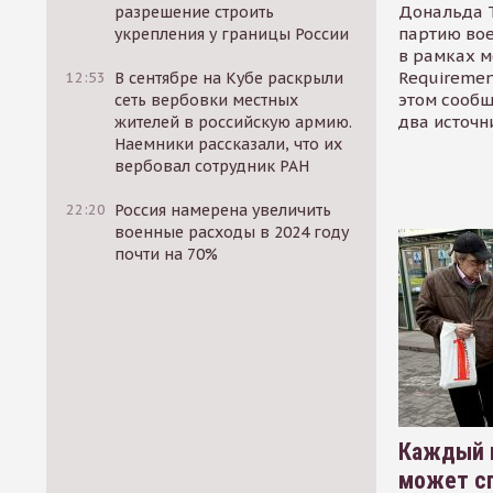
Дональда 
разрешение строить
партию во
укрепления у границы России
в рамках м
Requirement
12:53
В сентябре на Кубе раскрыли
этом сообщ
сеть вербовки местных
два источн
жителей в российскую армию.
Наемники рассказали, что их
вербовал сотрудник РАН
22:20
Россия намерена увеличить
военные расходы в 2024 году
почти на 70%
Каждый 
может сп