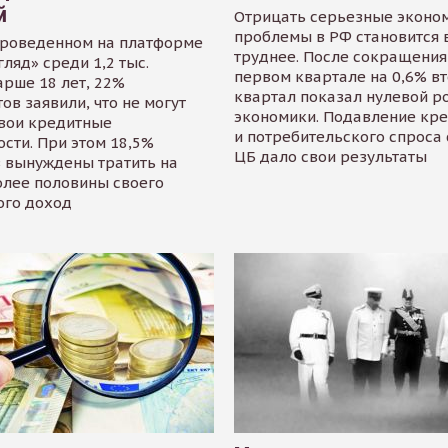
й
Отрицать серьезные эконо
проблемы в РФ становится 
проведенном на платформе
труднее. После сокращения
гляд» среди 1,2 тыс.
первом квартале на 0,6% в
арше 18 лет, 22%
квартал показал нулевой р
ов заявили, что не могут
экономики. Подавление кр
свои кредитные
и потребительского спроса
сти. При этом 18,5%
ЦБ дало свои результаты
 вынуждены тратить на
олее половины своего
ого доход