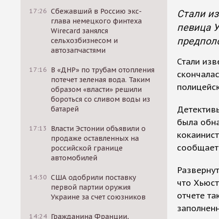
17:26
Сбежавший в Россию экс-
Стали из
глава немецкого финтеха
певица У
Wirecard занялся
предпол
сельхозбизнесом и
автозапчастями
Стали изв
17:16
В «ДНР» по трубам отопления
скончалас
потечет зеленая вода. Таким
полицейс
образом «власти» решили
бороться со сливом воды из
Детективы
батарей
была обн
17:13
Власти Эстонии объявили о
кокаинист
продаже оставленных на
сообщает 
российской границе
автомобилей
Развернут
14:30
США одобрили поставку
что Хьюст
первой партии оружия
отчете та
Украине за счет союзников
заполненн
14:24
Гражданина Франции,