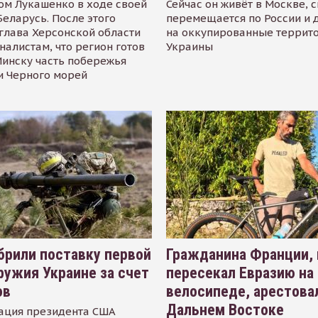
ом Лукашенко в ходе своей
Сейчас он живёт в Москве, 
Беларусь. После этого
перемещается по России и 
глава Херсонской области
на оккупированные террит
налистам, что регион готов
Украины
инску часть побережья
и Черного морей
рили поставку первой
Гражданина Франции,
ружия Украине за счет
пересекал Евразию на
ов
велосипеде, арестова
Дальнем Востоке
ация президента США