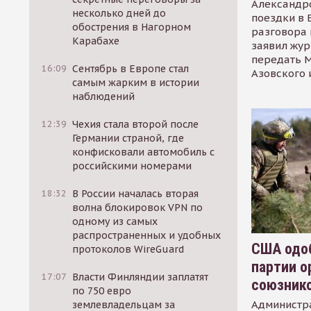
Александр
несколько дней до
поездки в 
обострения в Нагорном
разговора 
Карабахе
заявил жур
передать М
16:09
Сентябрь в Европе стал
Азовского 
самым жарким в истории
наблюдений
12:39
Чехия стала второй после
Германии страной, где
конфисковали автомобиль с
российскими номерами
18:32
В России началась вторая
волна блокировок VPN по
одному из самых
распространенных и удобных
США одоб
протоколов WireGuard
партии о
17:07
Власти Финляндии заплатят
союзник
по 750 евро
Администр
землевладельцам за