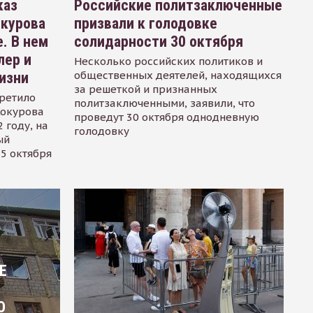
каз
Российские политзаключенные
окурова
призвали к голодовке
. В нем
солидарности 30 октября
лер и
Несколько российских политиков и
общественных деятелей, находящихся
изни
за решеткой и признанных
ретило
политзаключенными, заявили, что
Сокурова
проведут 30 октября однодневную
 году, на
голодовку
ый
15 октября
Е
О