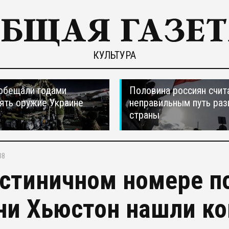
КУЛЬТУРА
обещали годами
Половина россиян счит
ять оружие Украине
неправильным путь раз
страны
38
остиничном номере 
ни Хьюстон нашли ко