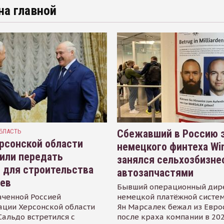
на главной
БЛАСТЬ
Сбежавший в Россию э
рсонской области
немецкого финтеха Wi
или передать
занялся сельхозбизне
 для строительства
автозапчастями
иев
Бывший операционный дир
аченной Россией
немецкой платёжной систем
ации Херсонской области
Ян Марсалек бежал из Евр
альдо встретился с
после краха компании в 202