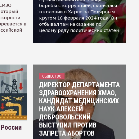
 СИЗО
борьбы с коррупцией, скончался
 который
в колонии в Харпе за Полярным
скорости
кругом 16 февраля 2024 года. Он
зревается в
отбывал там наказание по
оссийской
целому ряду политических статей
ОБЩЕСТВО
ДИРЕКТОР ДЕПАРТАМЕНТА
ЗДРАВООХРАНЕНИЯ ХМАО,
КАНДИДАТ МЕДИЦИНСКИХ
НАУК АЛЕКСЕЙ
ДОБРОВОЛЬСКИЙ
ВЫСТУПИЛ ПРОТИВ
 России
ЗАПРЕТА АБОРТОВ