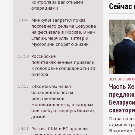
контроля за валютными
Сейчас 
операциями
20:47
Минкульт запретил показ
последнего фильма Сокурова
на фестивале в Москве. В нем
Сталин, Черчилль, Гитлер и
Муссолини спорят о жизни
17:10
Российские
политзаключенные призвали
к голодовке солидарности 30
октября
ХЕРСОНСКАЯ О
Часть Хе
17:12
«ВКонтакте» начал
блокировать посты
предлож
родственников
Беларуси
мобилизованных, в которых
санатор
они требуют вернуть близких
домой
Глава назн
администр
14:11
Россия, США и ЕС провели
Владимир С
секретные переговоры за