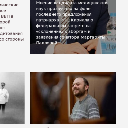
Мнение кандидата медицинских
мические
наук прозвучало на фоне
все
последнего предложения
 ВВП в
патриарха РПЦ Кирилла о
торой
федеральном запрете на
ост
«склонение» к абортам и
едитования
заявления сенатора Маргариты
 со стороны
Павловой