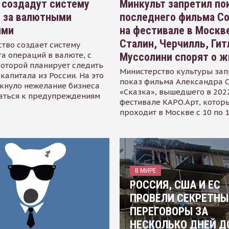
 создадут систему
Минкульт запретил по
я за валютными
последнего фильма С
ями
на фестивале в Москве
Сталин, Черчилль, Гит
тво создает систему
а операций в валюте, с
Муссолини спорят о ж
оторой планирует следить
Министерство культуры зап
капитала из России. На это
показ фильма Александра 
кнуло нежелание бизнеса
«Сказка», вышедшего в 2022
аться к предупреждениям
фестивале КАРО.Арт, котор
проходит в Москве с 10 по 
В МИРЕ
РОССИЯ, США И ЕС
ПРОВЕЛИ СЕКРЕТНЫ
ПЕРЕГОВОРЫ ЗА
НЕСКОЛЬКО ДНЕЙ Д