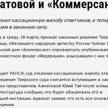
атовой и «Коммерса
онил кассационную жалобу ответчиков, и тепе
им в законную силу.
 в среду, 28 марта, признал законным решение Тве
ицы, обязавшего народную артистку России Чулпан
льский дом «Коммерсант» опровергнуть опубликова
известном фонде «Федерация», взыскавшем с них п
ает РАПСИ, суд отклонил кассационную жалобу отв
решение Тверского суда считается вступившим в за
ако представитель Хаматовой Юлий Тай после огла
осгорсуда сообщил, что будет обжаловать его в
ей инстанции. Адвокат заявил, что есть все основ
ешения.