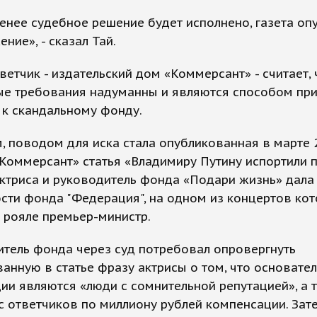
енее судебное решение будет исполнено, газета оп
ние», - сказал Тай.
ветчик - издательский дом «Коммерсант» - считает, 
ые требования надуманны и являются способом пр
 к скандальному фонду.
 поводом для иска стала опубликованная в марте 
«Коммерсант» статья «Владимиру Путину испортили 
ктриса и руководитель фонда «Подари жизнь» дала
сти фонда "Федерация", на одном из концертов кот
а рояле премьер-министр.
тель фонда через суд потребовал опровергнуть
анную в статье фразу актрисы о том, что основате
ии являются «люди с сомнительной репутацией», а 
с ответчиков по миллиону рублей компенсации. Зат