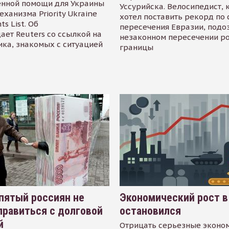
енной помощи для Украины
Уссурийска. Велосипедист,
еханизма Priority Ukraine
хотел поставить рекорд по 
s List. Об
пересечения Евразии, подо
ает Reuters со ссылкой на
незаконном пересечении р
ика, знакомых с ситуацией
границы
пятый россиян не
Экономический рост в
равиться с долговой
остановился
й
Отрицать серьезные эконо