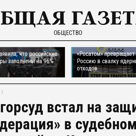
ОБЩЕСТВО
явила, что российские
«Росатом» превращает
ры заполнены на 96%
Россию в свалку ядер
отходов
17
горсуд встал на защ
дерация» в судебном