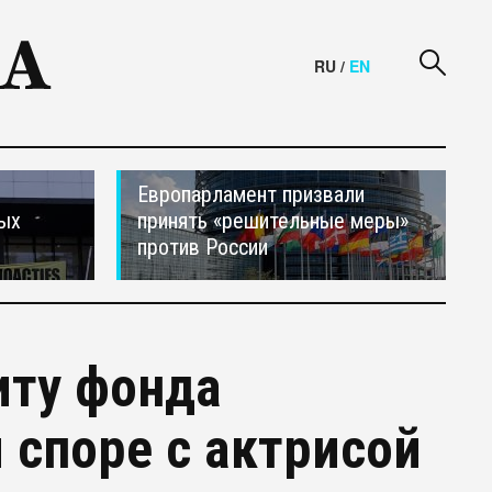
RU
/
EN
Европарламент призвали
ных
принять «решительные меры»
против России
иту фонда
 споре с актрисой