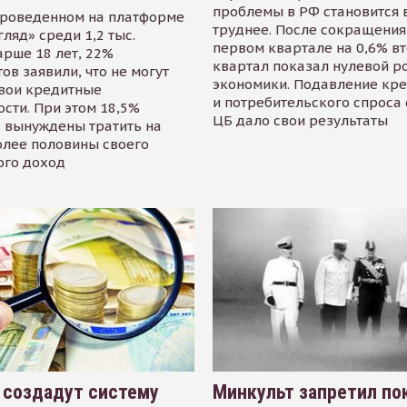
проблемы в РФ становится 
проведенном на платформе
труднее. После сокращения
гляд» среди 1,2 тыс.
первом квартале на 0,6% в
арше 18 лет, 22%
квартал показал нулевой р
ов заявили, что не могут
экономики. Подавление кр
свои кредитные
и потребительского спроса
сти. При этом 18,5%
ЦБ дало свои результаты
 вынуждены тратить на
олее половины своего
ого доход
 создадут систему
Минкульт запретил по