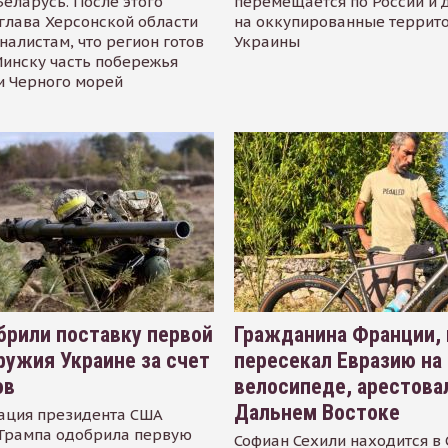
Беларусь. После этого
перемещается по России и 
глава Херсонской области
на оккупированные террит
налистам, что регион готов
Украины
инску часть побережья
и Черного морей
рили поставку первой
Гражданина Франции,
ружия Украине за счет
пересекал Евразию на
ов
велосипеде, арестова
Дальнем Востоке
ация президента США
Трампа одобрила первую
Софиан Сехили находится в