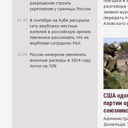
поездки в 
разрешение строить
разговора 
укрепления у границы России
заявил жур
передать М
12:53
В сентябре на Кубе раскрыли
Азовского 
сеть вербовки местных
жителей в российскую армию.
Наемники рассказали, что их
вербовал сотрудник РАН
22:20
Россия намерена увеличить
военные расходы в 2024 году
почти на 70%
США одоб
партии о
союзник
Администр
Дональда 