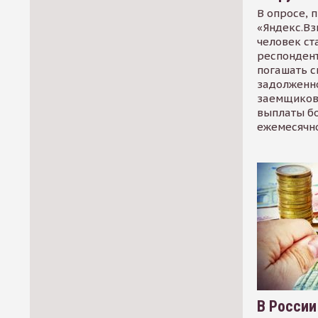
В опросе, 
«Яндекс.Вз
человек ст
респондент
погашать 
задолженно
заемщиков
выплаты б
ежемесячн
В России