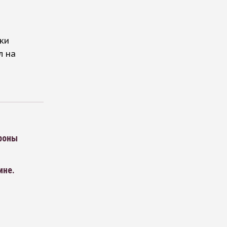
ки
л на
ороны
ине.