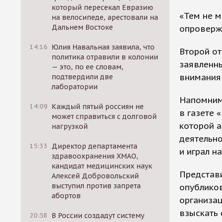
который пересекал Евразию
«Тем не м
на велосипеде, арестовали на
Дальнем Востоке
опроверже
14:16
Юлия Навальная заявила, что
Второй от
политика отравили в колонии
заявленн
— это, по ее словам,
внимания
подтвердили две
лаборатории
Напомним,
14:09
Каждый пятый россиян не
в газете 
может справиться с долговой
которой а
нагрузкой
деятельно
15:33
Директор департамента
и играл н
здравоохранения ХМАО,
кандидат медицинских наук
Представи
Алексей Добровольский
выступил против запрета
опубликов
абортов
организац
взыскать 
20:58
В России создадут систему