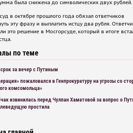
умма была снижена до символических двух рублей.
суд в октябре прошлого года обязал ответчиков
уть эту фразу и выплатить истцу два рубля. Ответчи
и это решение в Мосгорсуде, который в итоге вста
стца.
алы по теме
срок за вечер с Путиным
ерация» пожаловался в Генпрокуратуру на угрозы со ст
ого комсомольца»
чак извинилась перед Чулпан Хаматовой за вопрос о Пут
елеведущую простила
на главной