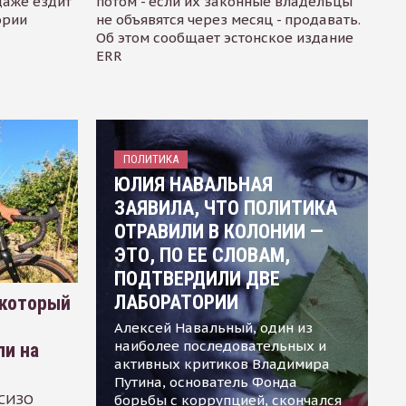
даже ездит
потом - если их законные владельцы
ории
не объявятся через месяц - продавать.
Об этом сообщает эстонское издание
ERR
ПОЛИТИКА
ЮЛИЯ НАВАЛЬНАЯ
ЗАЯВИЛА, ЧТО ПОЛИТИКА
ОТРАВИЛИ В КОЛОНИИ —
ЭТО, ПО ЕЕ СЛОВАМ,
ПОДТВЕРДИЛИ ДВЕ
ЛАБОРАТОРИИ
 который
Алексей Навальный, один из
наиболее последовательных и
ли на
активных критиков Владимира
Путина, основатель Фонда
 СИЗО
борьбы с коррупцией, скончался