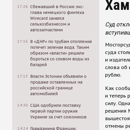
Хам
17:26
Сбежавший в Россию экс-
глава немецкого финтеха
Wirecard занялся
Суд откл
сельхозбизнесом и
автозапчастями
вступивш
17:16
В «ДНР» по трубам отопления
Мосгорсуд
потечет зеленая вода. Таким
суда стол
образом «власти» решили
бороться со сливом воды из
и издате
батарей
слова об 
рублю.
17:13
Власти Эстонии объявили о
продаже оставленных на
Как сообщ
российской границе
автомобилей
и теперь 
силу. Одн
14:30
США одобрили поставку
решения М
первой партии оружия
Украине за счет союзников
вышестоящ
отмены р
14:24
Гражданина Франции,