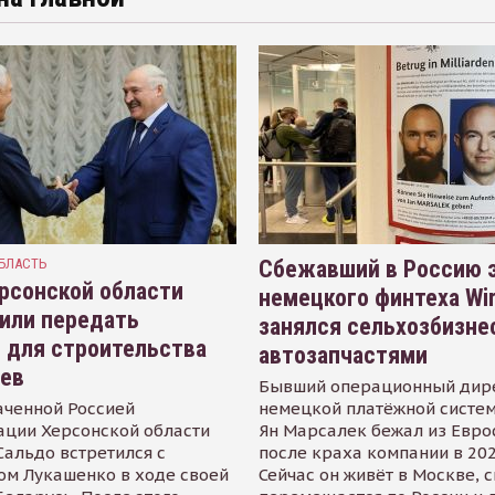
БЛАСТЬ
Сбежавший в Россию э
рсонской области
немецкого финтеха Wi
или передать
занялся сельхозбизне
 для строительства
автозапчастями
иев
Бывший операционный дир
аченной Россией
немецкой платёжной систем
ации Херсонской области
Ян Марсалек бежал из Евр
альдо встретился с
после краха компании в 202
ом Лукашенко в ходе своей
Сейчас он живёт в Москве, 