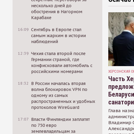
несколько дней до
обострения в Нагорном
Карабахе
16:09
Сентябрь в Европе стал
самым жарким в истории
наблюдений
12:39
Чехия стала второй после
Германии страной, где
конфисковали автомобиль с
российскими номерами
ХЕРСОНСКАЯ О
Часть Хе
18:32
В России началась вторая
предлож
волна блокировок VPN по
Беларуси
одному из самых
санатор
распространенных и удобных
протоколов WireGuard
Глава назн
администр
17:07
Власти Финляндии заплатят
Владимир С
по 750 евро
Александр
землевладельцам за