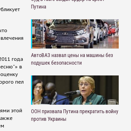
Путина
убликует
что
ивлечения
АвтоВАЗ назвал цены на машины без
2011 года
подушек безопасности
песню"» в
 оценку
орого пел
лями этой
ООН призвала Путина прекратить войну
также
против Украины
ем