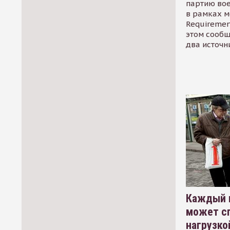
партию во
в рамках м
Requirement
этом сообщ
два источн
Каждый 
может сп
нагрузко