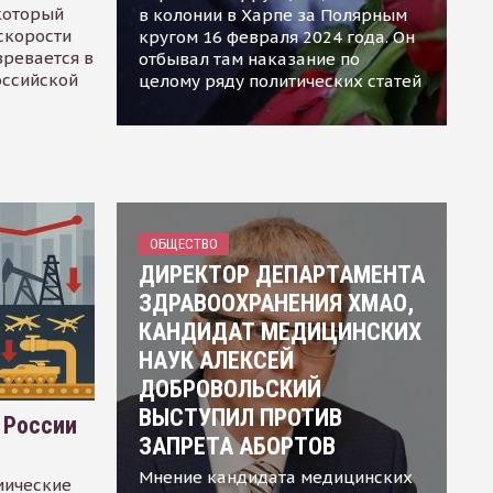
 который
в колонии в Харпе за Полярным
скорости
кругом 16 февраля 2024 года. Он
зревается в
отбывал там наказание по
оссийской
целому ряду политических статей
ОБЩЕСТВО
ДИРЕКТОР ДЕПАРТАМЕНТА
ЗДРАВООХРАНЕНИЯ ХМАО,
КАНДИДАТ МЕДИЦИНСКИХ
НАУК АЛЕКСЕЙ
ДОБРОВОЛЬСКИЙ
ВЫСТУПИЛ ПРОТИВ
 России
ЗАПРЕТА АБОРТОВ
Мнение кандидата медицинских
мические