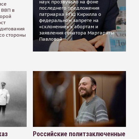
наук прозвучало на фоне
все
последнего предложения
 ВВП в
патриарха РПЦ Кирилла о
торой
федеральном запрете на
ост
«склонение» к абортам и
едитования
заявления сенатора Маргариты
 со стороны
Павловой
каз
Российские политзаключенные