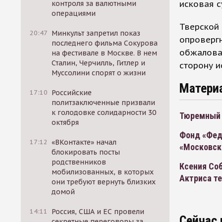
исковая с
контроля за валютными
операциями
Тверской 
20:47
Минкульт запретил показ
опровергн
последнего фильма Сокурова
обжаловал
на фестивале в Москве. В нем
Сталин, Черчилль, Гитлер и
сторону и
Муссолини спорят о жизни
Матери
17:10
Российские
политзаключенные призвали
к голодовке солидарности 30
Тюремный 
октября
Фонд «Фед
17:12
«ВКонтакте» начал
«Московск
блокировать посты
родственников
Ксения Соб
мобилизованных, в которых
Актриса т
они требуют вернуть близких
домой
14:11
Россия, США и ЕС провели
Сейчас 
секретные переговоры за