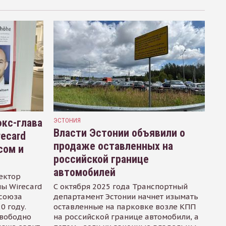
кс-глава
ЭСТОНИЯ
Власти Эстонии объявили о
recard
продаже оставленных на
сом и
российской границе
автомобилей
ектор
ы Wirecard
С октября 2025 года Транспортный
осоюза
департамент Эстонии начнет изымать
0 году.
оставленные на парковке возле КПП
свободно
на российской границе автомобили, а