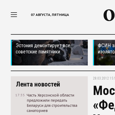
07 АВГУСТА, ПЯТНИЦА
Эстония демонтирует все
ФСИН за
советские памятники
изолято
28.03.2012 15:
Лента новостей
Мос
17:35
Часть Херсонской области
«Фе
предложили передать
Беларуси для строительства
санаториев