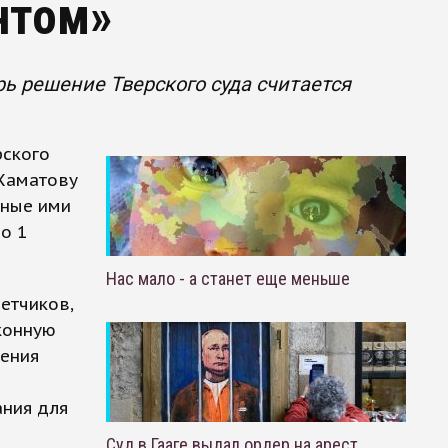
нтом»
рь решение Тверского суда считается
рского
 Хаматову
нные ими
о 1
Нас мало - а станет еще меньше
етчиков,
конную
шения
ания для
Суд в Гааге выдал ордер на арест