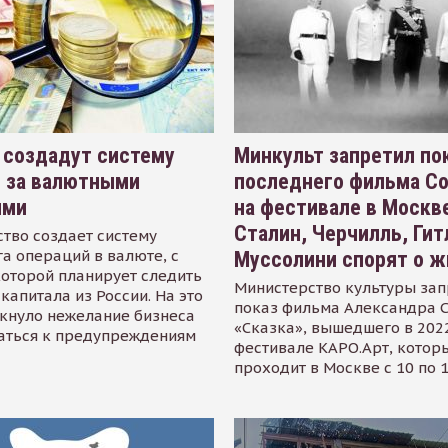
 создадут систему
Минкульт запретил по
я за валютными
последнего фильма С
ями
на фестивале в Москве
Сталин, Черчилль, Гит
тво создает систему
а операций в валюте, с
Муссолини спорят о ж
оторой планирует следить
Министерство культуры зап
капитала из России. На это
показ фильма Александра 
кнуло нежелание бизнеса
«Сказка», вышедшего в 2022
аться к предупреждениям
фестивале КАРО.Арт, котор
проходит в Москве с 10 по 