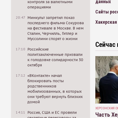
данных
контроля за валютными
операциями
Сайты рос
20:47
Минкульт запретил показ
Хакерская
последнего фильма Сокурова
на фестивале в Москве. В нем
Сталин, Черчилль, Гитлер и
Муссолини спорят о жизни
Сейчас 
17:10
Российские
политзаключенные призвали
к голодовке солидарности 30
октября
17:12
«ВКонтакте» начал
блокировать посты
родственников
мобилизованных, в которых
они требуют вернуть близких
домой
ХЕРСОНСКАЯ О
14:11
Россия, США и ЕС провели
Часть Хе
секретные переговоры за