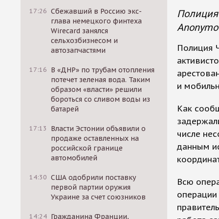
17:26
Сбежавший в Россию экс-
Полиция 
глава немецкого финтеха
Anonymou
Wirecard занялся
сельхозбизнесом и
Полиция Ч
автозапчастями
активисто
17:16
В «ДНР» по трубам отопления
арестован
потечет зеленая вода. Таким
и мобиль
образом «власти» решили
бороться со сливом воды из
Как сооб
батарей
задержали
17:13
Власти Эстонии объявили о
числе нес
продаже оставленных на
данным ис
российской границе
автомобилей
координат
14:30
США одобрили поставку
Всю опер
первой партии оружия
операции 
Украине за счет союзников
правитель
14:24
Гражданина Франции,