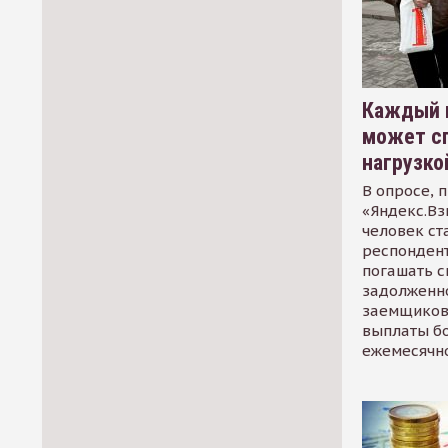
Каждый 
может сп
нагрузко
В опросе, 
«Яндекс.Вз
человек ст
респондент
погашать 
задолженно
заемщиков
выплаты б
ежемесячн