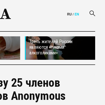
RU
/
EN
Треть жителей России
являются «тихими
алкоголиками»
зу 25 членов
ов Anonymous