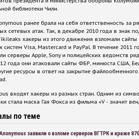
йтов президента и министерства обороны Колумбии
ной библиотеки Чили.
onymous ранее брала на себя ответственность за р
х сетевых атак. Так, в декабре 2010 года в знак 
ikileaks хакеры из этого движения взломали сайты
 систем Visa, Mastercard и PayPal. В течение 2011 г
и серверы Apple, Sony и полицейских ведомств ряд
12 года они атаковали сайты ФБР, минюста США, Бе
угие ресурсы в ответ на закрытие файлообменного
ad.
us входят хакеры из разных стран. Одним из симв
ки стала маска Гая Фокса из фильма «V - значит вен
алы по теме
Anonymous заявили о взломе серверов ВГТРК и краже 870