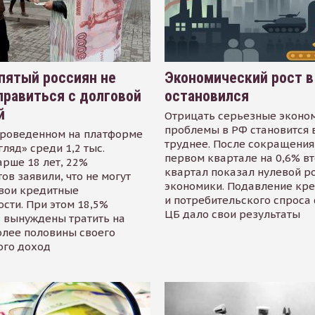
пятый россиян не
Экономический рост в
равиться с долговой
остановился
й
Отрицать серьезные эконо
проблемы в РФ становится 
проведенном на платформе
труднее. После сокращения
гляд» среди 1,2 тыс.
первом квартале на 0,6% в
арше 18 лет, 22%
квартал показал нулевой р
ов заявили, что не могут
экономики. Подавление кр
свои кредитные
и потребительского спроса
сти. При этом 18,5%
ЦБ дало свои результаты
 вынуждены тратить на
олее половины своего
ого доход