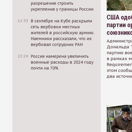
разрешение строить
укрепления у границы России
США одоб
12:53
В сентябре на Кубе раскрыли
партии о
сеть вербовки местных
союзник
жителей в российскую армию.
Наемники рассказали, что их
Администр
вербовал сотрудник РАН
Дональда 
партию во
22:20
Россия намерена увеличить
в рамках м
военные расходы в 2024 году
Requirement
почти на 70%
этом сообщ
два источн