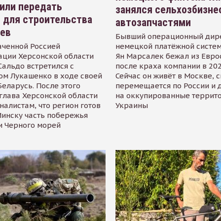
или передать
занялся сельхозбизне
 для строительства
автозапчастями
иев
Бывший операционный дир
аченной Россией
немецкой платёжной систем
ации Херсонской области
Ян Марсалек бежал из Евр
альдо встретился с
после краха компании в 202
ом Лукашенко в ходе своей
Сейчас он живёт в Москве, 
Беларусь. После этого
перемещается по России и 
глава Херсонской области
на оккупированные террит
налистам, что регион готов
Украины
инску часть побережья
и Черного морей