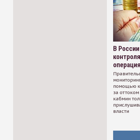
В России
контрол
операци
Правительс
мониторинг
помощью к
за оттоком 
кабмин тол
прислушив
власти