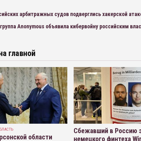
сийских арбитражных судов подверглись хакерской атак
 группа Anonymous объявила кибервойну российским вла
на главной
БЛАСТЬ
Сбежавший в Россию э
рсонской области
немецкого финтеха Wi