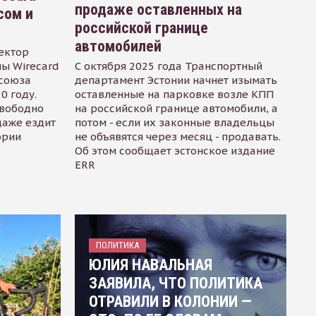
продаже оставленных на
сом и
российской границе
автомобилей
ектор
ы Wirecard
С октября 2025 года Транспортный
осоюза
департамент Эстонии начнет изымать
0 году.
оставленные на парковке возле КПП
свободно
на российской границе автомобили, а
даже ездит
потом - если их законные владельцы
ории
не объявятся через месяц - продавать.
Об этом сообщает эстонское издание
ERR
ПОЛИТИКА
ЮЛИЯ НАВАЛЬНАЯ
ЗАЯВИЛА, ЧТО ПОЛИТИКА
ОТРАВИЛИ В КОЛОНИИ —