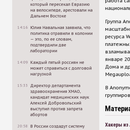
работа са
который пересекал Евразию
националь
на велосипеде, арестовали на
Дальнем Востоке
Группа An
14:16
Юлия Навальная заявила, что
масштабны
политика отравили в колонии
ресурса W
— это, по ее словам,
платежных
подтвердили две
лаборатории
взламывал
январе 20
14:09
Каждый пятый россиян не
Дома и др
может справиться с долговой
Megauplo
нагрузкой
15:33
Директор департамента
В Anonymo
здравоохранения ХМАО,
группиров
кандидат медицинских наук
Алексей Добровольский
Матери
выступил против запрета
абортов
Хакеры из 
20:58
В России создадут систему