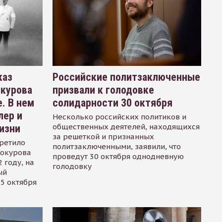
каз
Российские политзаключенные
окурова
призвали к голодовке
. В нем
солидарности 30 октября
лер и
Несколько российских политиков и
общественных деятелей, находящихся
изни
за решеткой и признанных
ретило
политзаключенными, заявили, что
Сокурова
проведут 30 октября однодневную
 году, на
голодовку
ый
15 октября