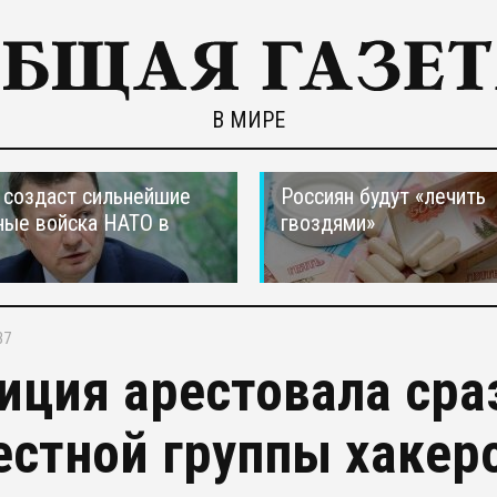
В МИРЕ
создаст сильнейшие
Россиян будут «лечить
ные войска НАТО в
гвоздями»
37
иция арестовала сра
естной группы хакер