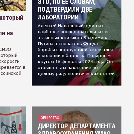
ЭТО, ПО ЕЕ СЛОВАМ,
ПОДТВЕРДИЛИ ДВЕ
ЛАБОРАТОРИИ
 который
Алексей Навальный, один из
наиболее последовательных и
ли на
активных критиков Владимира
Путина, основатель Фонда
 СИЗО
борьбы с коррупцией, скончался
 который
в колонии в Харпе за Полярным
скорости
кругом 16 февраля 2024 года. Он
зревается в
отбывал там наказание по
оссийской
целому ряду политических статей
ОБЩЕСТВО
ДИРЕКТОР ДЕПАРТАМЕНТА
ЗДРАВООХРАНЕНИЯ ХМАО,