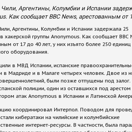
Чили, Аргентины, Колумбии и Испании задерж
s. Как сообщает BBC News, арестованным от 17
или, Аргентины, Колумбии и Испании задержала 25
в хакерской группы Anonymous. Как сообщает BBC 
ным от 17 до 40 лет, у них изъято более 250 единиц
ного оборудования.
щили в МВД Испании, испанские правоохранительны
 в Мадриде и в Малаге четырех человек. Двое из н
овершеннолетний, были позже отпущены под залог.
панской полиции, один из оставшихся под арестом
ором атак Anonymous в Испании и Латинской Амер
ацию координировал Интерпол. Поводом для прове
стали кибератаки на чилийские и колумбийские
ственные интернет-ресурсы. В частности, была пар