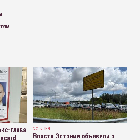
е
стям
кс-глава
ЭСТОНИЯ
Власти Эстонии объявили о
recard