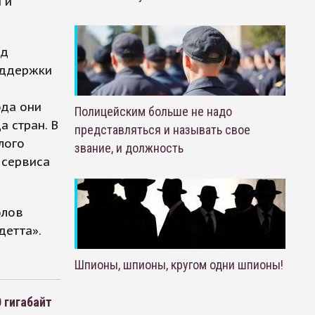
 и
яд
поддержки
ода они
Полицейским больше не надо
а стран. В
представляться и называть свое
лого
звание, и должность
 сервиса
олов
детта».
Шпионы, шпионы, кругом одни шпионы!
 гигабайт