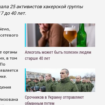
ала 25 активистов хакерской группы
 до 40 лет.
News,
 сетевого
е органы
Алкоголь может быть полезен людям
их, в том
старше 40 лет
 По
 является
ике.
дения
Срочников в Украину отправляют
ализована
обманным путем