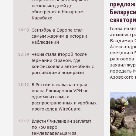
предлож
несколько дней до
Беларуси
обострения в Нагорном
Карабахе
санатор
Глава назн
16:09
Сентябрь в Европе стал
администр
самым жарким в истории
Владимир С
наблюдений
Александр
поездки в 
12:39
Чехия стала второй после
разговора 
Германии страной, где
заявил жур
конфисковали автомобиль с
передать М
российскими номерами
Азовского 
18:32
В России началась вторая
волна блокировок VPN по
одному из самых
распространенных и удобных
протоколов WireGuard
17:07
Власти Финляндии заплатят
по 750 евро
землевладельцам за