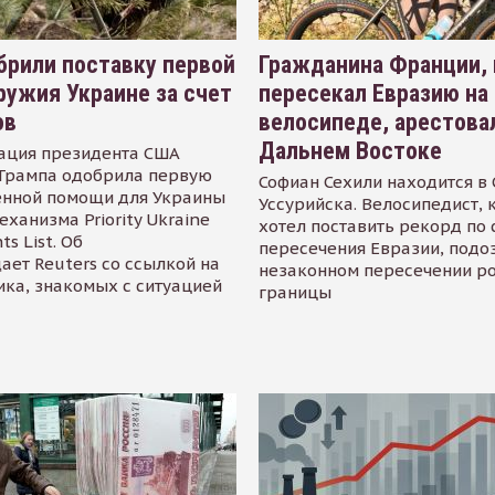
рили поставку первой
Гражданина Франции,
ружия Украине за счет
пересекал Евразию на
ов
велосипеде, арестова
Дальнем Востоке
ация президента США
Трампа одобрила первую
Софиан Сехили находится в
енной помощи для Украины
Уссурийска. Велосипедист,
еханизма Priority Ukraine
хотел поставить рекорд по 
s List. Об
пересечения Евразии, подо
ает Reuters со ссылкой на
незаконном пересечении р
ика, знакомых с ситуацией
границы