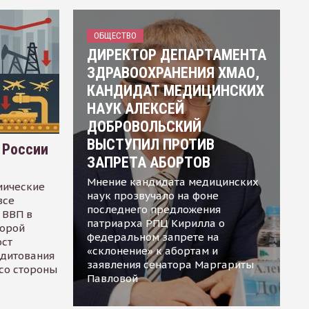
ОБЩЕСТВО
ДИРЕКТОР ДЕПАРТАМЕНТА
ЗДРАВООХРАНЕНИЯ ХМАО,
КАНДИДАТ МЕДИЦИНСКИХ
НАУК АЛЕКСЕЙ
ДОБРОВОЛЬСКИЙ
ВЫСТУПИЛ ПРОТИВ
 России
ЗАПРЕТА АБОРТОВ
Мнение кандидата медицинских
мические
наук прозвучало на фоне
все
последнего предложения
 ВВП в
патриарха РПЦ Кирилла о
торой
федеральном запрете на
ост
«склонение» к абортам и
едитования
заявления сенатора Маргариты
 со стороны
Павловой