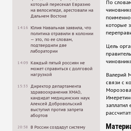
По словам
который пересекал Евразию
чиновнико
на велосипеде, арестовали на
Дальнем Востоке
поименно 
которые з
14:16
Юлия Навальная заявила, что
переправи
политика отравили в колонии
— это, по ее словам,
подтвердили две
Цель орга
лаборатории
правитель
чиновнико
14:09
Каждый пятый россиян не
может справиться с долговой
Валерий М
нагрузкой
связи с к
15:33
Директор департамента
Морозова
здравоохранения ХМАО,
Имеретинс
кандидат медицинских наук
Алексей Добровольский
заплатил 
выступил против запрета
рассчитат
абортов
Матери
20:58
В России создадут систему