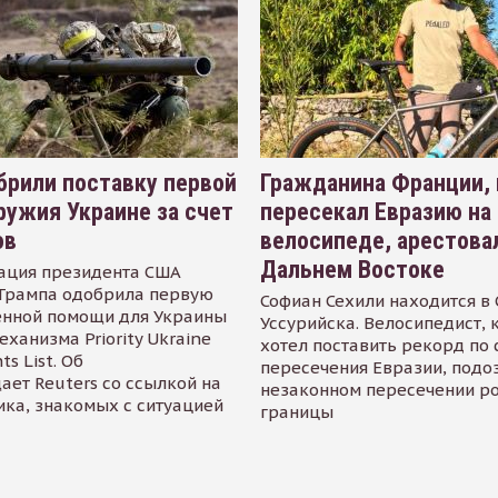
рили поставку первой
Гражданина Франции,
ружия Украине за счет
пересекал Евразию на
ов
велосипеде, арестова
Дальнем Востоке
ация президента США
Трампа одобрила первую
Софиан Сехили находится в
енной помощи для Украины
Уссурийска. Велосипедист,
еханизма Priority Ukraine
хотел поставить рекорд по 
s List. Об
пересечения Евразии, подо
ает Reuters со ссылкой на
незаконном пересечении р
ика, знакомых с ситуацией
границы