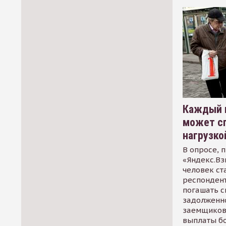
Каждый 
может сп
нагрузко
В опросе, 
«Яндекс.Вз
человек ст
респондент
погашать 
задолженно
заемщиков
выплаты б