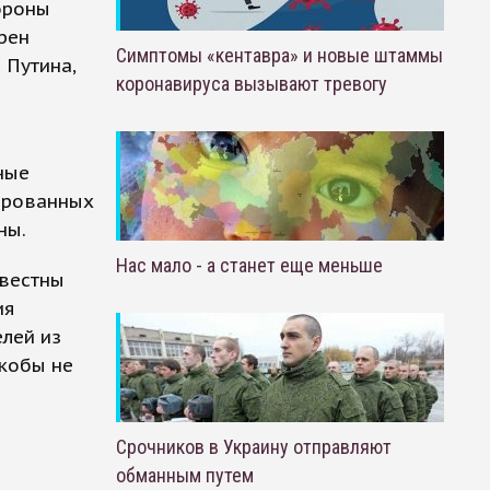
ороны
рен
Симптомы «кентавра» и новые штаммы
 Путина,
коронавируса вызывают тревогу
ные
пированных
ны.
Нас мало - а станет еще меньше
звестны
ия
лей из
якобы не
Срочников в Украину отправляют
обманным путем