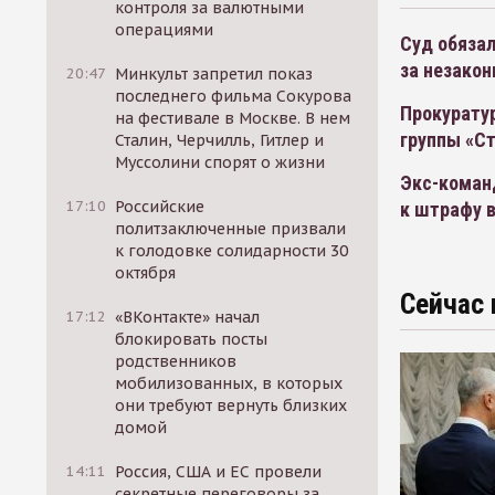
контроля за валютными
операциями
Суд обяза
за незакон
20:47
Минкульт запретил показ
последнего фильма Сокурова
Прокурату
на фестивале в Москве. В нем
группы «С
Сталин, Черчилль, Гитлер и
Муссолини спорят о жизни
Экс-коман
17:10
Российские
к штрафу в
политзаключенные призвали
к голодовке солидарности 30
октября
Сейчас 
17:12
«ВКонтакте» начал
блокировать посты
родственников
мобилизованных, в которых
они требуют вернуть близких
домой
14:11
Россия, США и ЕС провели
секретные переговоры за