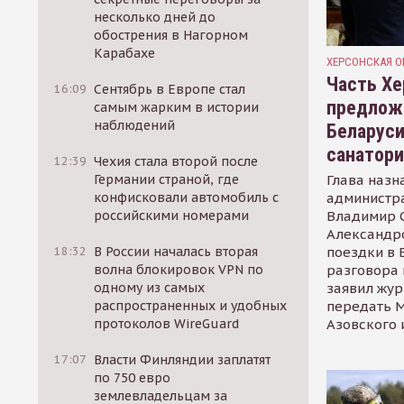
несколько дней до
обострения в Нагорном
Карабахе
ХЕРСОНСКАЯ О
Часть Хе
16:09
Сентябрь в Европе стал
предлож
самым жарким в истории
наблюдений
Беларуси
санатор
12:39
Чехия стала второй после
Глава назн
Германии страной, где
администр
конфисковали автомобиль с
Владимир С
российскими номерами
Александр
поездки в 
18:32
В России началась вторая
разговора 
волна блокировок VPN по
заявил жур
одному из самых
передать М
распространенных и удобных
Азовского 
протоколов WireGuard
17:07
Власти Финляндии заплатят
по 750 евро
землевладельцам за