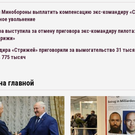
л Минобороны выплатить компенсацию экс-командиру «
ное увольнение
ра выступила за отмену приговора экс-командиру пилот
трижи»
дира «Стрижей» приговорили за вымогательство 31 тыся
 775 тысяч
на главной