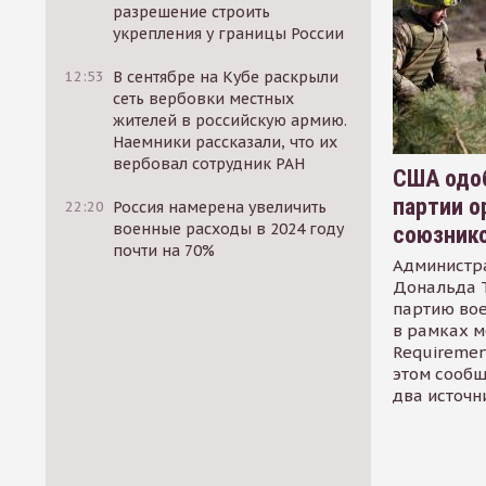
разрешение строить
укрепления у границы России
12:53
В сентябре на Кубе раскрыли
сеть вербовки местных
жителей в российскую армию.
Наемники рассказали, что их
вербовал сотрудник РАН
США одоб
партии о
22:20
Россия намерена увеличить
военные расходы в 2024 году
союзник
почти на 70%
Администр
Дональда 
партию во
в рамках м
Requirement
этом сообщ
два источн