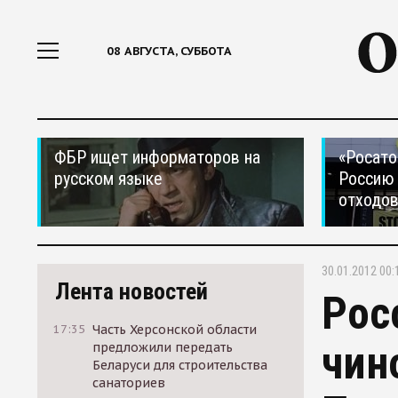
08 АВГУСТА, СУББОТА
ФБР ищет информаторов на
«Росато
русском языке
Россию 
отходо
30.01.2012 00:
Лента новостей
Рос
17:35
Часть Херсонской области
чин
предложили передать
Беларуси для строительства
санаториев