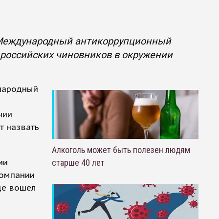
 Международный антикоррупционный
и российских чиновников в окружении
народный
нии
т назвать
Алкоголь может быть полезен людям
ии
старше 40 лет
компании
ще вошел