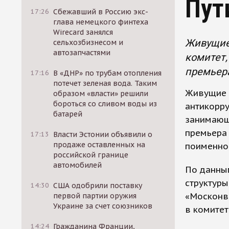
Пут
17:26
Сбежавший в Россию экс-
глава немецкого финтеха
Wirecard занялся
Живущие
сельхозбизнесом и
автозапчастями
комитет,
премьер
17:16
В «ДНР» по трубам отопления
потечет зеленая вода. Таким
Живущие 
образом «власти» решили
бороться со сливом воды из
антикорру
батарей
занимающ
премьера
17:13
Власти Эстонии объявили о
продаже оставленных на
поименно,
российской границе
автомобилей
По данны
структуры
14:30
США одобрили поставку
«Москонв
первой партии оружия
Украине за счет союзников
в комитет
14:24
Гражданина Франции,