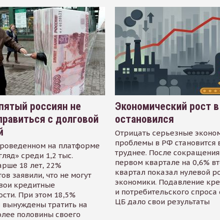
пятый россиян не
Экономический рост в
равиться с долговой
остановился
й
Отрицать серьезные эконо
проблемы в РФ становится 
проведенном на платформе
труднее. После сокращения
гляд» среди 1,2 тыс.
первом квартале на 0,6% в
арше 18 лет, 22%
квартал показал нулевой р
ов заявили, что не могут
экономики. Подавление кр
свои кредитные
и потребительского спроса
сти. При этом 18,5%
ЦБ дало свои результаты
 вынуждены тратить на
олее половины своего