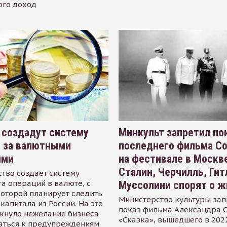
ого доход
 создадут систему
Минкульт запретил по
я за валютными
последнего фильма С
ями
на фестивале в Москве
Сталин, Черчилль, Гит
тво создает систему
а операций в валюте, с
Муссолини спорят о ж
оторой планирует следить
Министерство культуры зап
капитала из России. На это
показ фильма Александра 
кнуло нежелание бизнеса
«Сказка», вышедшего в 2022
аться к предупреждениям