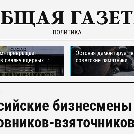
ПОЛИТИКА
м» превращает
Эстония демонтирует в
в свалку ядерных
советские памятники
в
11
сийские бизнесмены 
овников-взяточников