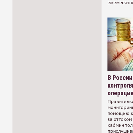
ежемесячн
В России
контрол
операци
Правительс
мониторинг
помощью к
за оттоком 
кабмин тол
прислушив