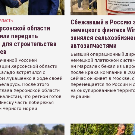
БЛАСТЬ
Сбежавший в Россию э
рсонской области
немецкого финтеха Wi
или передать
занялся сельхозбизне
 для строительства
автозапчастями
иев
Бывший операционный дир
аченной Россией
немецкой платёжной систем
ации Херсонской области
Ян Марсалек бежал из Евр
альдо встретился с
после краха компании в 202
ом Лукашенко в ходе своей
Сейчас он живёт в Москве, 
Беларусь. После этого
перемещается по России и 
глава Херсонской области
на оккупированные террит
налистам, что регион готов
Украины
инску часть побережья
и Черного морей