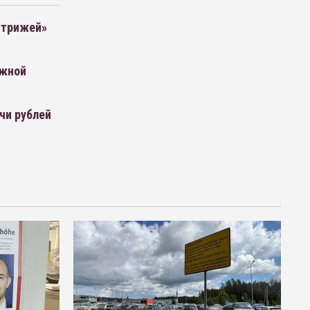
Стрижей»
ажной
чи рублей