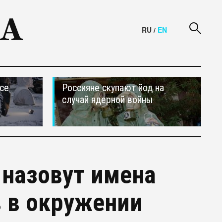
RU
/
EN
се
Россияне скупают йод на
случай ядерной войны
назовут имена
 в окружении