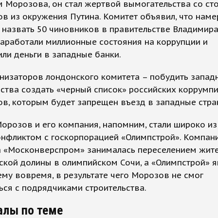
 Морозова, он стал жертвой вымогательства со ст
в из окружения Путина. Комитет объявил, что наме
назвать 50 чиновников в правительстве Владимира
аработали миллионные состояния на коррупции и
ли деньги в западные банки.
низаторов лондонского комитета – побудить запад
ства создать «черный список» российских коррум
в, которым будет запрещен въезд в западные стра
орозов и его компания, напомним, стали широко и
онфликтом с госкорпорацией «Олимпстрой». Компан
 «Москонверспром» занималась переселением жите
кой долины в олимпийском Сочи, а «Олимпстрой» 
ему вовремя, в результате чего Морозов не смог
ься с подрядчиками строительства.
алы по теме