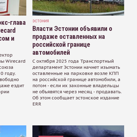
кс-глава
ЭСТОНИЯ
Власти Эстонии объявили о
recard
продаже оставленных на
сом и
российской границе
автомобилей
ектор
ы Wirecard
С октября 2025 года Транспортный
осоюза
департамент Эстонии начнет изымать
0 году.
оставленные на парковке возле КПП
свободно
на российской границе автомобили, а
даже ездит
потом - если их законные владельцы
ории
не объявятся через месяц - продавать.
Об этом сообщает эстонское издание
ERR